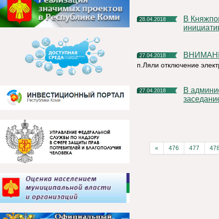
В Княжпогостском районе продолжается сбор народных
28.04.2018
инициати
ВНИМАНИ
27.04.2018
п.Ляли отключение элект
в администрации МР «Княжпогостский» состоялось
27.04.2018
заседани
«
476
477
47