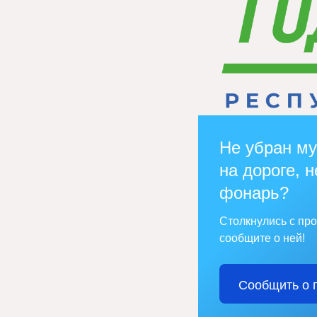
Не убран му
на дороге, н
фонарь?
Столкнулись с пр
сообщите о ней!
Сообщить о 