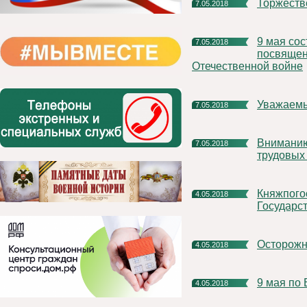
Торжеств
7.05.2018
9 мая состоятся соревнования по легкой атлетике,
7.05.2018
посвящен
Отечественной войне
Уважаем
7.05.2018
Вниманию руководителей организаций и представителей
7.05.2018
трудовых
Княжпогостский район с рабочей поездкой посетил Депутат
4.05.2018
Государс
Осторожн
4.05.2018
9 мая п
4.05.2018