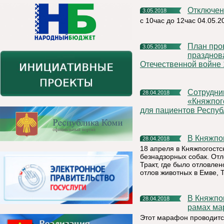
Отключе
3.05.2018
с 10час до 12час 04.05.
План проведения праздничных мероприятий, посвящённых
3.05.2018
празднов
Отечественной войне 
Сотрудники финансового управления администрации МР
28.04.2018
«Княжпог
для пациентов Респуб
В Княжп
28.04.2018
18 апреля в Княжпогостс
безнадзорных собак. Отло
Тракт, где было отловле
отлов животных в Емве, 
В Княжпогостском районе продолжается сбор средств в
28.04.2018
рамах ма
Этот марафон проводитс