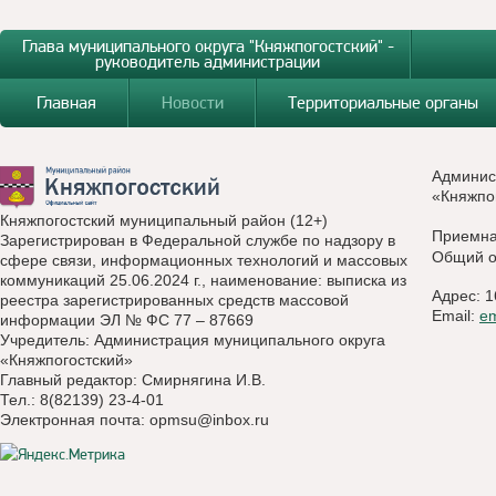
Глава муниципального округа "Княжпогостский" -
руководитель администрации
Главная
Новости
Территориальные органы
Админис
«Княжпо
Княжпогостский муниципальный район (12+)
Приемн
Зарегистрирован в Федеральной службе по надзору в
Общий о
сфере связи, информационных технологий и массовых
коммуникаций 25.06.2024 г., наименование: выписка из
Адрес: 1
реестра зарегистрированных средств массовой
Email:
e
информации ЭЛ № ФС 77 – 87669
Учредитель: Администрация муниципального округа
«Княжпогостский»
Главный редактор: Смирнягина И.В.
Тел.: 8(82139) 23-4-01
Электронная почта:
opmsu@inbox.ru