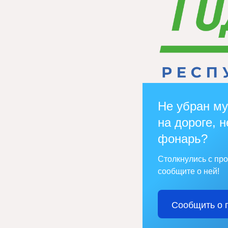
Не убран му
на дороге, н
фонарь?
Столкнулись с пр
сообщите о ней!
Сообщить о 