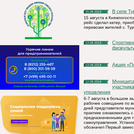
В селе 
15.08.2014
15 августа в Княжпогост
рейс сделал катер, при
перевозки жителей с. Тур
Спортивный праздник, Посвященный Всероссийскому Дню
13.08.2014
физкульт
Акция «
13.08.2014
Муниципальные образования являются значимыми
12.08.2014
участник
управления
6-7 августа в большом з
рабочее совещание по в
дней представители мун
практике ознакомились 
предназначенными для т
самоуправления. Установ
обозначил Первый замес