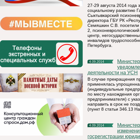
27-29 августа 2014 года
социальному развитию Га
Сыктывкарский психоневр
директора ГБУ РК «Респу
Семяшкин С.В. посетили
2, психоневрологически
центр, негосударственн
инвалидов трудоспособно
Петербурга.
Министерство экономического развития сообщает о порядке
4.09.2014
уведомле
деятельности на УСН
В случае прекращения п
применялась упрощенная
(индивидуальные предпр
по месту нахождения орг
предпринимателя) с указ
направить в срок не поз
(пункт 8 статьи 346.13 Н
Министерство экономического развития сообщает об
4.09.2014
изменени
госрегистрации юриди