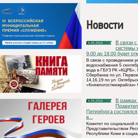
Новости
В связи с проведением ремонтно-восстановительных работ
4.09.2014
системы 
9.00 до 18.00 будет о
В связи с проведением 
водоснабжения 5 сентябр
вода в ГБУЗ РК «КЦРБ», 
Сбербанка по ул. Перво
14,16,19 по ул. Октябрь
«Княжпогостмежрайгаз» 
В рамках соглашения о сотрудничестве между
4.09.2014
Правител
Петербурга состоялся
в...
Комитет по социальной п
Представительством Рес
Республики Коми в соци