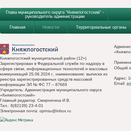
Глава муниципального округа "Княжпогостский" -
руководитель администрации
Главная
Новости
Территориальные органы
Админис
«Княжпо
Княжпогостский муниципальный район (12+)
Приемн
Зарегистрирован в Федеральной службе по надзору в
Общий о
сфере связи, информационных технологий и массовых
коммуникаций 25.06.2024 г., наименование: выписка из
Адрес: 1
реестра зарегистрированных средств массовой
Email:
e
информации ЭЛ № ФС 77 – 87669
Учредитель: Администрация муниципального округа
«Княжпогостский»
Главный редактор: Смирнягина И.В.
Тел.: 8(82139) 23-4-01
Электронная почта:
opmsu@inbox.ru