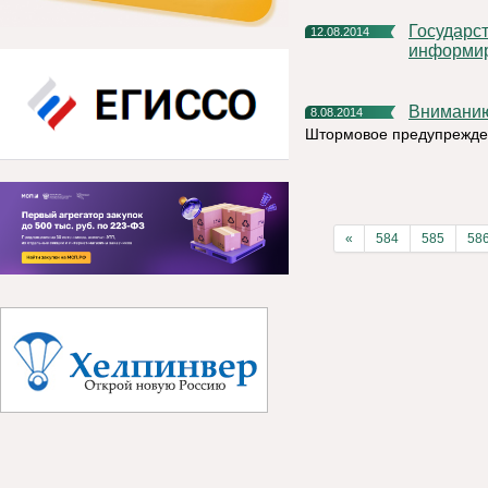
Государственная инспекция труда в Республике Коми
12.08.2014
информир
Внимани
8.08.2014
Штормовое предупрежде
«
584
585
58