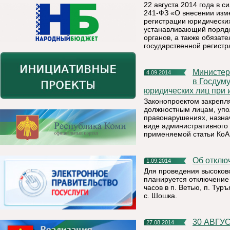
22 августа 2014 года в с
241-ФЗ «О внесении изм
регистрации юридически
устанавливающий поряд
органов, а также обязат
государственной регистр
Министерство экономического развития сообщает о внесении
4.09.2014
в Госдуму
юридических лиц при 
Законопроектом закрепл
должностным лицам, упо
правонарушениях, назна
виде административного 
применяемой статьи КоА
Об откл
1.09.2014
Для проведения высоков
планируется отключение 
часов в п. Ветью, п. Туръ
с. Шошка.
30 АВГ
27.08.2014