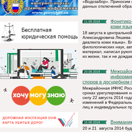
«Водозабор». Приносим 
данных отключений обра
Фонетико-морфологические особенности вымского диалекта
21.08.2014
коми язы
18 августа в центрально
Александровича Ляшева 
диалекта коми языка». 
филологических наук, ав
материал, написал рукоп
из жизни, так и не дожд
Межрайонная ИФНС России № 5 по Республике Коми
20.08.2014
информир
споров в досудебном 
Межрайонная ИФНС Росси
сроках урегулирования н
силу 22 августа 2014 го
изменений в Федеральны
лиц и индивидуальных п
Внимани
15.08.2014
20 и 21 августа 2014 бу