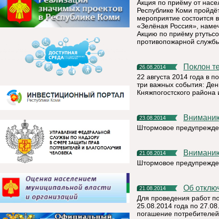
Акция по приёму от насе
Республике Коми пройдёт 
мероприятие состоится в
«Зелёная Россия», намеч
Акцию по приёму ртутьс
противопожарной службы
Поклон 
26.08.2014
22 августа 2014 года в п
три важных события: Ден
Княжпогостского района 
Внимани
23.08.2014
Штормовое предупрежде
Внимани
21.08.2014
Штормовое предупрежде
Об откл
21.08.2014
Для проведения работ п
25.08.2014 года по 27.08
погашение потребителей