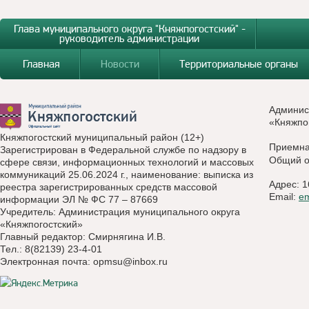
Глава муниципального округа "Княжпогостский" -
руководитель администрации
Главная
Новости
Территориальные органы
Админис
«Княжпо
Княжпогостский муниципальный район (12+)
Приемн
Зарегистрирован в Федеральной службе по надзору в
Общий о
сфере связи, информационных технологий и массовых
коммуникаций 25.06.2024 г., наименование: выписка из
Адрес: 1
реестра зарегистрированных средств массовой
Email:
e
информации ЭЛ № ФС 77 – 87669
Учредитель: Администрация муниципального округа
«Княжпогостский»
Главный редактор: Смирнягина И.В.
Тел.: 8(82139) 23-4-01
Электронная почта:
opmsu@inbox.ru