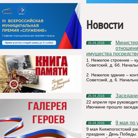
Новости
Министерство Республики Коми имущественных и земельных
26.04.2016
отношени
имущества посредство
1. Нежилое строение – ку
Советский, д. 6б. Началь
2. Нежилое здание – конт
Советский, д. 6. Начальн
Заседан
26.04.2016
22 апреля при руководи
Ивочкине прошло заседа
9 мая п
26.04.2016
9 мая Княжпогостский рай
праздник - День Победы. 