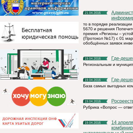
Администрация муниципального района «Княжпогостский»
21.04.2016
информир
то в порядке реализации
5670 и решения Попечит
премия «Регионы – устойч
(Протокол №17) с 01 мар
обобщённых заявок инвес
Где-деше
19.04.2016
Региональным и муницип
Где-деше
19.04.2016
База самых выгодных ко
Росреес
19.04.2016
Рубрика «Вопрос — отве
14 апреля 2016 года на базе МАДОУ «Детский сад №10
19.04.2016
комбинир