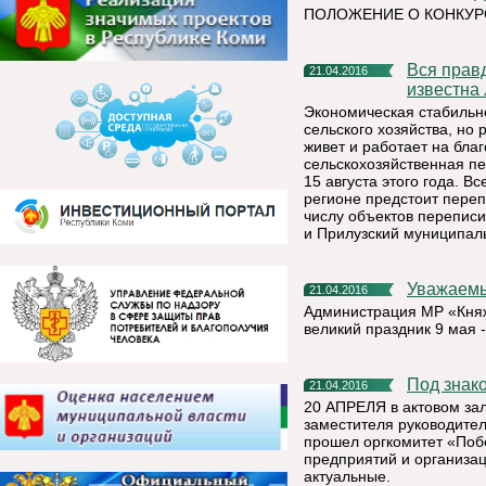
ПОЛОЖЕНИЕ О КОНКУР
Вся правда о сельскохозяйственной отрасли региона станет
21.04.2016
известна
Экономическая стабильно
сельского хозяйства, но 
живет и работает на бла
сельскохозяйственная пе
15 августа этого года. В
регионе предстоит переп
числу объектов переписи
и Прилузский муниципал
Уважаем
21.04.2016
Администрация МР «Княж
великий праздник 9 мая 
Под зна
21.04.2016
20 АПРЕЛЯ в актовом за
заместителя руководите
прошел оргкомитет «Побе
предприятий и организа
актуальные.