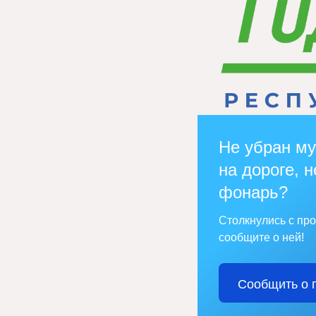
Не убран му
на дороге, н
фонарь?
Столкнулись с пр
сообщите о ней!
Сообщить о 