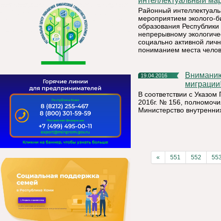
интеллектуальный мар
Районный интеллектуаль
мероприятием эколого-б
образования Республики
непрерывному экологиче
социально активной личн
пониманием места челов
Вниманию получателей государственных услуг в сфере
19.04.2016
миграции
В соответствии с Указом
2016г. № 156, полномоч
Министерство внутренних
«
551
552
55