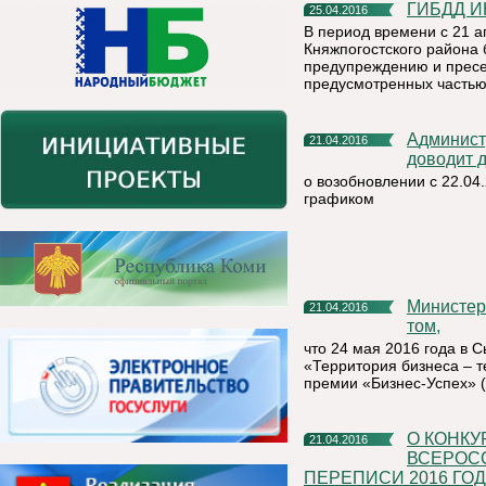
ГИБДД 
25.04.2016
В период времени с 21 а
Княжпогостского района
предупреждению и прес
предусмотренных частью 
Администрация муниципального района «Княжпогостский»
21.04.2016
доводит 
о возобновлении с 22.04
графиком
Министерство экономики Республики Коми информирует о
21.04.2016
том,
что 24 мая 2016 года в 
«Территория бизнеса – 
премии «Бизнес-Успех» 
О КОНКУРСЕ ДЕТСКОГО РИСУНКА, ПОСВЯЩЕННОМ
21.04.2016
ВСЕРОС
ПЕРЕПИСИ 2016 ГО