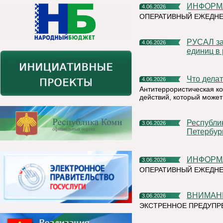
ИНФОР
4.06.2026
ОПЕРАТИВНЫЙ ЕЖЕДН
РУСАЛ заключил крупнейшую сделку по продаже углеродных
4.06.2026
единиц в
Что дел
4.06.2026
Антитеррористическая к
действий, который может
Республика Коми представит свой потенциал на XXIX
3.06.2026
Петербур
ИНФОР
3.06.2026
ОПЕРАТИВНЫЙ ЕЖЕДНЕ
ВНИМАН
3.06.2026
ЭКСТРЕННОЕ ПРЕДУПРЕ