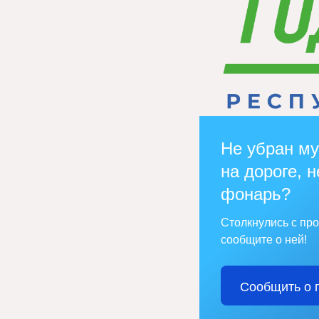
Не убран му
на дороге, н
фонарь?
Столкнулись с пр
сообщите о ней!
Сообщить о 