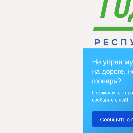
Не убран му
на дороге, н
фонарь?
Столкнулись с пр
сообщите о ней!
Сообщить о 