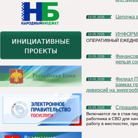
Цепочка 
19.05.2026
ИНФОР
19.05.2026
ОПЕРАТИВНЫЙ ЕЖЕДНЕ
Финансовая грамотность: напоминаем, какую информацию
19.05.2026
нельзя с
Филиал ПАО «Россети Северо-Запад» в Республике Коми в
19.05.2026
рамках п
диверсий на энергооб
Спрашив
18.05.2026
Включается ли в стаж пе
работника в СВО для нач
работу в местностях, пр