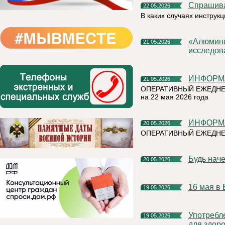
Спрашив
22.05.2026
В каких случаях инструк
«Алюминиевая азбука» на призы РУСАЛа выбрала лучшие
21.05.2026
исследов
ИНФОР
21.05.2026
ОПЕРАТИВНЫЙ ЕЖЕДНЕ
на 22 мая 2026 года
ИНФОР
20.05.2026
ОПЕРАТИВНЫЙ ЕЖЕДНЕ
Будь нач
20.05.2026
16 мая 
19.05.2026
Употребление наркотических и психотропных веществ опасно
19.05.2026
для здоро