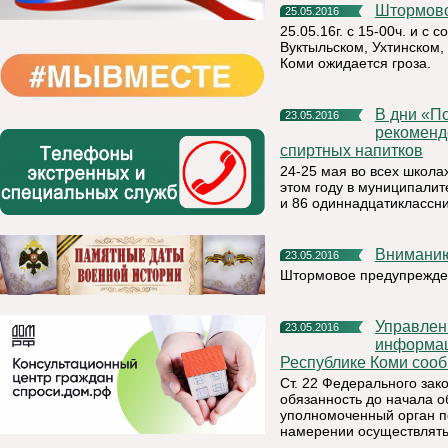
Штормо
25.05.2016
25.05.16г. с 15-00ч. и с
Вуктыльском, Ухтинском,
Коми ожидается гроза.
В дни «Последних звонков» предпринимателям
23.05.2016
рекоменд
спиртных напитков
24-25 мая во всех школа
этом году в муниципалит
и 86 одиннадцатиклассни
Внимани
23.05.2016
Штормовое предупрежде
Управление Федеральной службы по надзору в сфере связи,
23.05.2016
информац
Республике Коми соо
Ст. 22 Федерального за
обязанность до начала 
уполномоченный орган п
намерении осуществлять