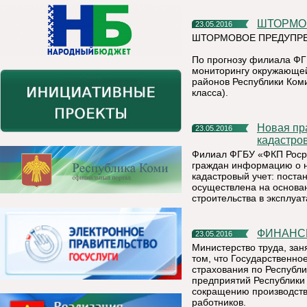
ШТОРМ
23.05.2016
ШТОРМОВОЕ ПРЕДУПРЕ
По прогнозу филиала ФГ
мониторингу окружающей
районов Республики Ком
класса).
Новая практика постановки объектов недвижимости на
23.05.2016
кадастро
Филиал ФГБУ «ФКП Роср
граждан информацию о н
кадастровый учет: поста
осуществлена на основа
строительства в эксплуат
ФИНАН
23.05.2016
Министерство труда, зан
том, что Государственн
страхования по Республи
предприятий Республики
сокращению производств
работников.