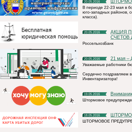
ШТОРМО
20.05.2016
В периоде 22-23 мая в б
юго-западных районов, 
класса).
АКЦИЯ ПО БЕСПЛАТНОМУ ОТКРЫТИЮ РАСЧЕТНЫХ
20.05.2016
СЧЕТОВ 
РоссельхозБанк
21 мая –
20.05.2016
Уважаемые работники бю
Сердечно поздравляем в
Инвентаризатора!
Внимани
19.05.2016
Штормовое предупрежде
ШТОРМ
18.05.2016
ШТОРМОВОЕ ПРЕДУПРЕ