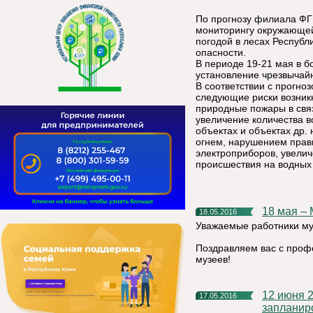
По прогнозу филиала ФГ
мониторингу окружающей 
погодой в лесах Респуб
опасности.
В периоде 19-21 мая в 
установление чрезвычайн
В соответствии с прогно
следующие риски возник
природные пожары в свя
увеличение количества в
объектах и объектах др
огнем, нарушением прав
электроприборов, увелич
происшествия на водных 
18 мая 
18.05.2016
Уважаемые работники му
Поздравляем вас с про
музеев!
12 июня 2016 года на Стефановской площади г. Сыктывкар
17.05.2016
запланир