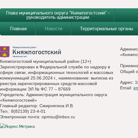
Глава муниципального округа "Княжпогостский" -
руководитель администрации
Главная
Новости
Территориальные органы
Админис
«Княжпо
Княжпогостский муниципальный район (12+)
Приемн
Зарегистрирован в Федеральной службе по надзору в
Общий о
сфере связи, информационных технологий и массовых
коммуникаций 25.06.2024 г., наименование: выписка из
Адрес: 1
реестра зарегистрированных средств массовой
Email:
e
информации ЭЛ № ФС 77 – 87669
Учредитель: Администрация муниципального округа
«Княжпогостский»
Главный редактор: Смирнягина И.В.
Тел.: 8(82139) 23-4-01
Электронная почта:
opmsu@inbox.ru