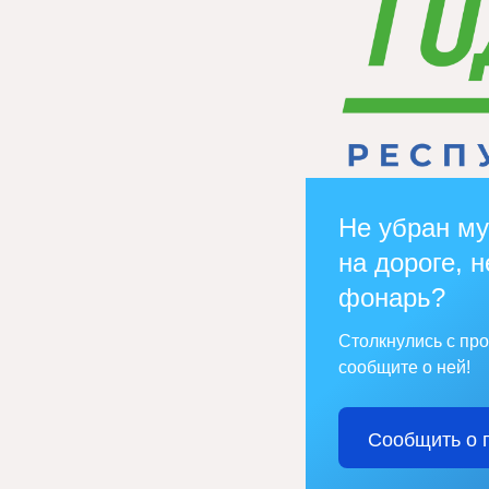
Не убран му
на дороге, н
фонарь?
Столкнулись с пр
сообщите о ней!
Сообщить о 