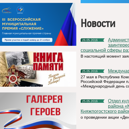
Новости
Администрация МР «Княжпогостский доводит до сведения
26.05.2016
заинтере
социальной сферы ра
В настоящий момент зая
Междуна
25.05.2016
27 мая в Республике Ком
Российской Федерации пл
«Международный день с
Отдел культуры и спорта администрации муниципального
25.05.2016
района «
Княжпогостского райо
о проведении акции «Ден