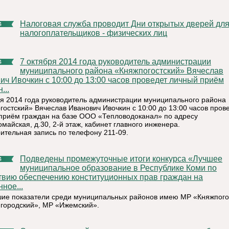
Налоговая служба проводит Дни открытых дверей для
4
налогоплательщиков - физических лиц
7 октября 2014 года руководитель администрации
4
муниципального района «Княжпогостский» Вячеслав
ич Ивочкин с 10:00 до 13:00 часов проведет личный приём
...
ря 2014 года руководитель администрации муниципального района
гостский» Вячеслав Иванович Ивочкин с 10:00 до 13:00 часов пров
приём граждан на базе ООО «Тепловодоканал» по адресу
майская, д.30, 2-й этаж, кабинет главного инженера.
ительная запись по телефону 211-09.
Подведены промежуточные итоги конкурса «Лучшее
4
муниципальное образование в Республике Коми по
твию обеспечению конституционных прав граждан на
ное...
ие показатели среди муниципальных районов имею МР «Княжпого
городский», МР «Ижемский».