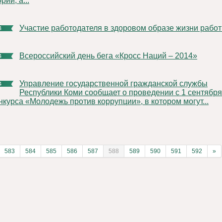
рии, а...
Участие работодателя в здоровом образе жизни рабо
4
Всероссийский день бега «Кросс Наций – 2014»
4
Управление государственной гражданской службы
4
Республики Коми сообщает о проведении с 1 сентября
нкурса «Молодежь против коррупции», в котором могут...
583
584
585
586
587
588
589
590
591
592
»