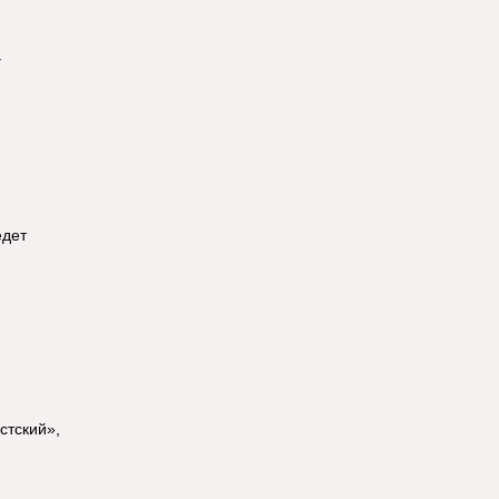
едет
стский»,