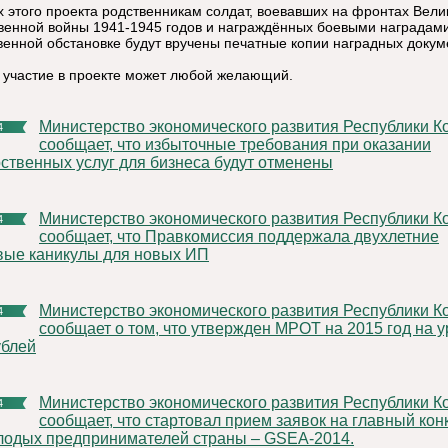
х этого проекта родственникам солдат, воевавших на фронтах Вели
венной войны 1941-1945 годов и награждённых боевыми наградами
венной обстановке будут вручены печатные копии наградных докум
 участие в проекте может любой желающий.
Министерство экономического развития Республики Коми
4
сообщает, что избыточные требования при оказании
рственных услуг для бизнеса будут отменены
Министерство экономического развития Республики Коми
4
сообщает, что Правкомиссия поддержала двухлетние
вые каникулы для новых ИП
Министерство экономического развития Республики Коми
4
сообщает о том, что утвержден МРОТ на 2015 год на 
ублей
Министерство экономического развития Республики Коми
4
сообщает, что стартовал прием заявок на главный кон
лодых предпринимателей страны – GSEA-2014.