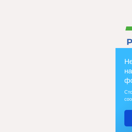
Не
на
ф
Сто
соо