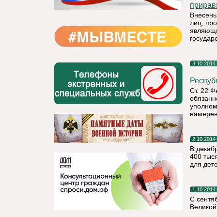
прирав
Внесены
лиц, пр
являющи
государ
3.10.2014
Респуб
Ст. 22 
обязанн
уполном
намерен
2.10.2014
В декаб
400 тыс
для дет
1.10.2014
С сентя
Великой