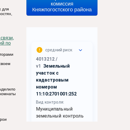
комиссия
Княжпогостского района
х для
остях,
ий по
аторами
своем
выделило
 комнаты
ерои