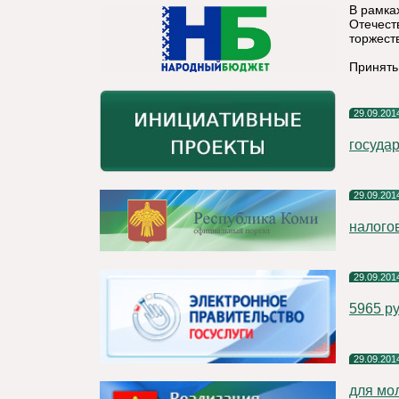
В рамка
Отечест
торжест
Принять
29.09.201
госуда
29.09.201
налого
29.09.201
5965 р
29.09.201
для мо