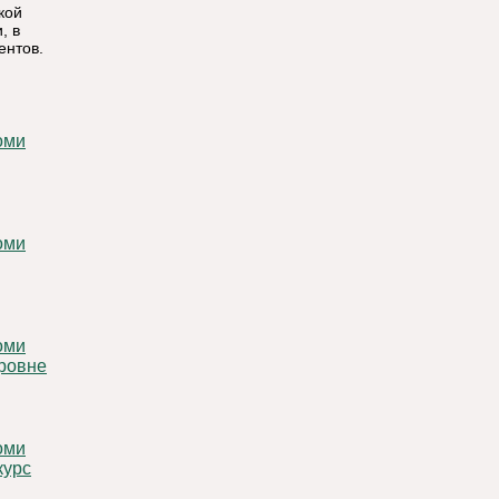
кой
, в
ентов.
уровне
курс