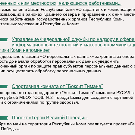
ненных к ним местностях, являющихся работниками...
 изменения в Закон Республики Коми «О гарантиях и компенсация
оживающих в районах Крайнего севера и приравненных к ним местн
хся работниками государственных органов Республики Коми,
ственных учреждений Республики Коми»
Управление Федеральной службы по надзору в сфере связи,
информационных технологий и массовых коммуникац
лики Коми напоминиет
Федерального закона «О персональных данных» закрепила за опер
ость до начала обработки персональных данных уведомить
оченный орган по защите прав субъектов персональных данных о 
ии осуществлять обработку персональных данных.
Спортивная комната от "Боксит Тимана"
ре прошлого года предприятие "Боксит Тимана" компании РУСАЛ 
яч рублей МБОУ "СОШ №2" города Емвы для создания спортивной
ей с ограничениями по группе здоровья.
Проект «Герои Великой Победы».
бря по май на территории Республики Коми реализуется проект «Г
 Победы».