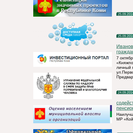
25.09.201
25.09.201
Иванов
граждан
7 октяб
«Княжпо
личный 
ул.Перво
Предвар
24.09.201
содейс
пенсион
Наилучш
МР «Кой