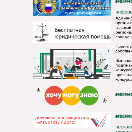
23.09.201
информ
Админис
организ
высокой
региона
социаль
Принять
собстве
Выявлен
позитив
конкурс
призовы
конкурса
22.09.201
19.09.201
песчан