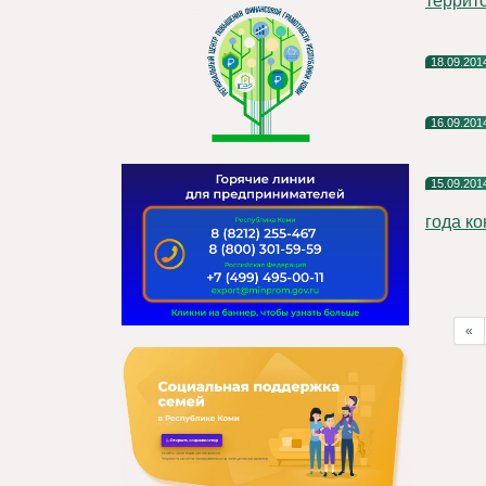
террито
18.09.201
16.09.201
15.09.201
года ко
«