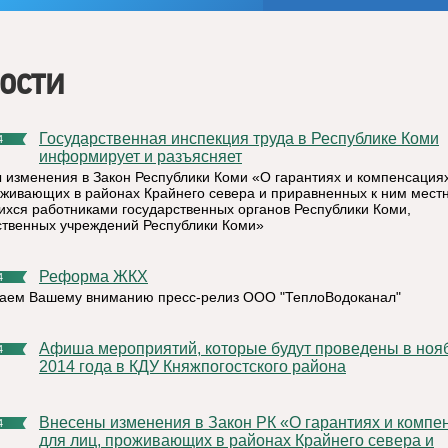
ости
Государственная инспекция труда в Республике Коми
4
информирует и разъясняет
 изменения в Закон Республики Коми «О гарантиях и компенсация
оживающих в районах Крайнего севера и приравненных к ним местн
хся работниками государственных органов Республики Коми,
ственных учреждений Республики Коми»
Реформа ЖКХ
4
аем Вашему вниманию пресс-релиз ООО "ТеплоВодоканал"
Афиша мероприятий, которые будут проведены в ноябре
4
2014 года в КДУ Княжпогостского района
Внесены изменения в Закон РК «О гарантиях и компенсациях
4
для лиц, проживающих в районах Крайнего севера и