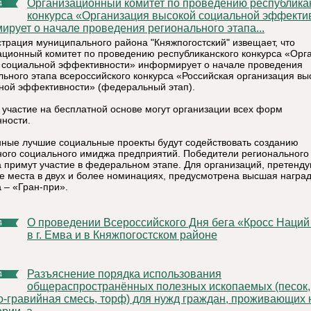
Организационный комитет по проведению республиканского
4
конкурса «Организация высокой социальной эффекти
ирует о начале проведения регионального этапа...
трация муниципального района "Княжпогостский" извещает, что
ационный комитет по проведению республиканского конкурса «Орг
 социальной эффективности» информирует о начале проведения
льного этапа всероссийского конкурса «Российская организация вы
ной эффективности» (федеральный этап).
 участие на бесплатной основе могут организации всех форм
нности.
ные лучшие социальные проекты будут содействовать созданию
ного социального имиджа предприятий. Победители регионального
а примут участие в федеральном этапе. Для организаций, претенд
е места в двух и более номинациях, предусмотрена высшая награ
 – «Гран-при».
О проведении Всероссийского Дня бега «Кросс Наций 2014»
4
в г. Емва и в Княжпогостском районе
Разъяснение порядка использования
4
общераспространённых полезных ископаемых (песок,
о-гравийная смесь, торф) для нужд граждан, проживающих 