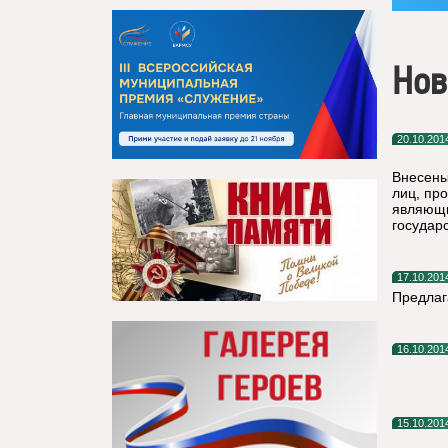
Нов
20.10.201
Внесены
лиц, пр
являющи
государ
17.10.201
Предлаг
16.10.201
15.10.201