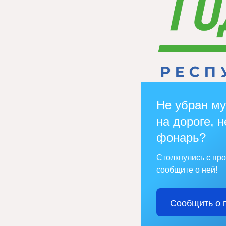
Не убран му
на дороге, н
фонарь?
Столкнулись с пр
сообщите о ней!
Сообщить о 