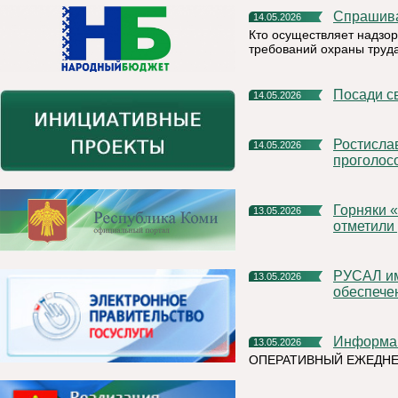
Спрашив
14.05.2026
Кто осуществляет надзор
требований охраны труд
Посади 
14.05.2026
Ростислав Гольдштейн: Более 35 тысяч жителей Коми уже
14.05.2026
проголосо
Горняки «Боксита Тимана» вместе с жителями Чиньяворыка
13.05.2026
отметили
РУСАЛ импортозаместил критическое программное
13.05.2026
обеспече
Информа
13.05.2026
ОПЕРАТИВНЫЙ ЕЖЕДНЕ