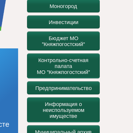
Моногород
Инвестиции
Бюджет МО
"Княжпогостский"
Контрольно-счетная
палата
МО "Княжпогостский"
Предпринимательство
Информация о
неиспользуемом
имуществе
сте
Муниципальный архив