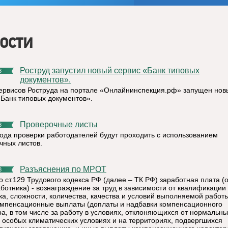
ости
Роструд запустил новый сервис «Банк типовых
8
документов».
ервисов Роструда на портале «Онлайнинспекция.рф» запущен нов
«Банк типовых документов».
Проверочные листы
8
года проверки работодателей будут проходить с использованием
чных листов.
Разъяснения по МРОТ
8
о ст.129 Трудового кодекса РФ (далее – ТК РФ) заработная плата (
аботника) - вознаграждение за труд в зависимости от квалификации
ка, сложности, количества, качества и условий выполняемой работы
омпенсационные выплаты (доплаты и надбавки компенсационного
ра, в том числе за работу в условиях, отклоняющихся от нормальны
в особых климатических условиях и на территориях, подвергшихся