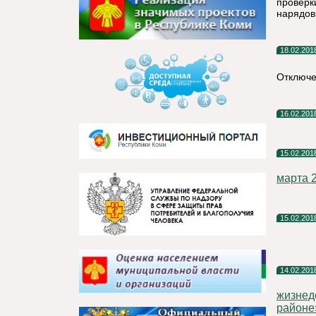
проверк
нарядов
18.02.201
Отключе
16.02.201
15.02.201
марта 
15.02.201
14.02.201
жизнед
районе