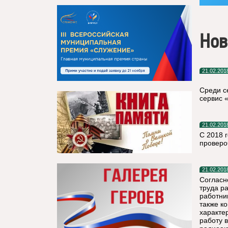
Нов
21.02.201
Среди с
сервис 
21.02.201
С 2018 
проверо
21.02.201
Согласн
труда р
работни
также к
характе
работу 