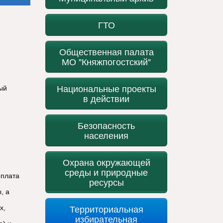
ГТО
Общественная палата
МО "Княжпогостский"
Национальные проекты
ый
в действии
Безопасность
населения
Охрана окружающей
среды и природные
оплата
ресурсы
, а
Территориальная
х,
избирательная