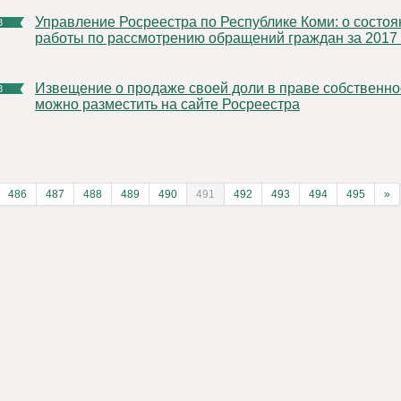
Управление Росреестра по Республике Коми: о состоянии
8
работы по рассмотрению обращений граждан за 2017 
Извещение о продаже своей доли в праве собственности
8
можно разместить на сайте Росреестра
486
487
488
489
490
491
492
493
494
495
»