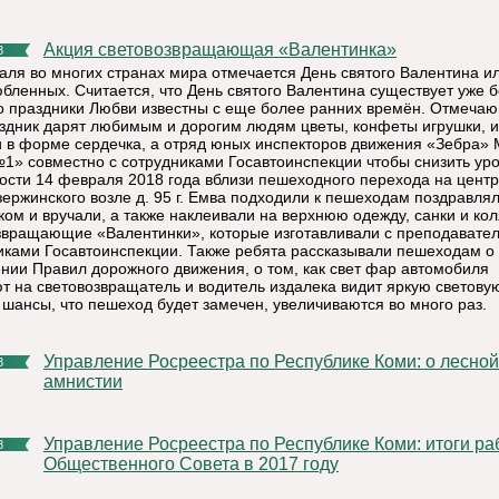
Акция световозвращающая «Валентинка»
8
аля во многих странах мира отмечается День святого Валентина и
юбленных. Считается, что День святого Валентина существует уже 
но праздники Любви известны с еще более ранних времён. Отмеча
аздник дарят любимым и дорогим людям цветы, конфеты игрушки, 
и в форме сердечка, а отряд юных инспекторов движения «Зебра»
» совместно с сотрудниками Госавтоинспекции чтобы снизить ур
ости 14 февраля 2018 года вблизи пешеходного перехода на цент
зержинского возле д. 95 г. Емва подходили к пешеходам поздравлял
ком и вручали, а также наклеивали на верхнюю одежду, санки и кол
звращающие «Валентинки», которые изготавливали с преподавате
иками Госавтоинспекции. Также ребята рассказывали пешеходам о
нии Правил дорожного движения, о том, как свет фар автомобиля
т на световозвращатель и водитель издалека видит яркую световую
 шансы, что пешеход будет замечен, увеличиваются во много раз.
Управление Росреестра по Республике Коми: о лесной
8
амнистии
Управление Росреестра по Республике Коми: итоги работы
8
Общественного Совета в 2017 году