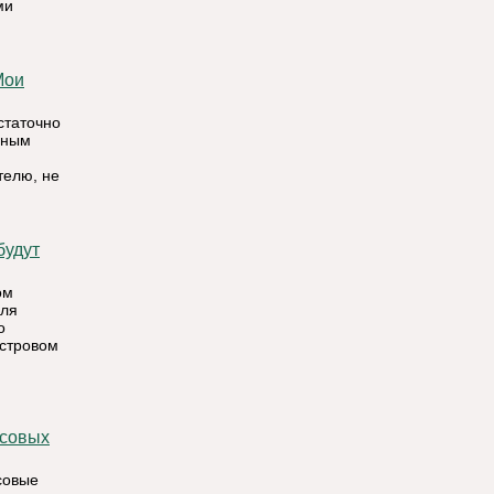
ми
статочно
бным
телю, не
ом
для
о
астровом
совые