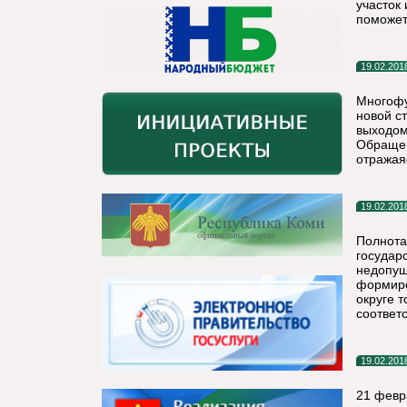
участок
поможет 
19.02.201
Многофу
новой с
выходом
Обращен
отражая
19.02.201
Полнота
государ
недопущ
формиро
округе 
соответ
19.02.201
21 февр