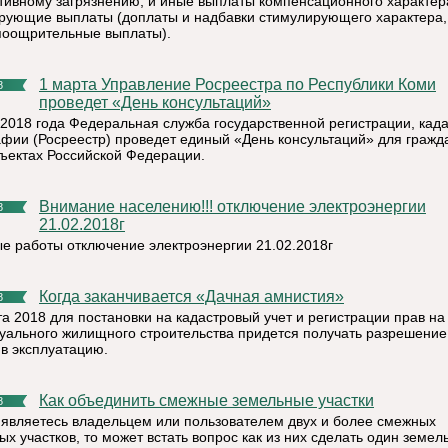
тивному загрязнению, и иные выплаты компенсационного характер
рующие выплаты (доплаты и надбавки стимулирующего характера
поощрительные выплаты).
1 марта Управление Росреестра по Республики Коми
8
проведет «День консультаций»
 2018 года Федеральная служба государственной регистрации, када
афии (Росреестр) проведет единый «День консультаций» для гражд
бъектах Российской Федерации.
Внимание населению!!! отключение электроэнергии
8
21.02.2018г
е работы отключение электроэнергии 21.02.2018г
Когда заканчивается «Дачная амнистия»
8
та 2018 для постановки на кадастровый учет и регистрации прав на
уального жилищного строительства придется получать разрешение
 в эксплуатацию.
Как объединить смежные земельные участки
8
 являетесь владельцем или пользователем двух и более смежных
х участков, то может встать вопрос как из них сделать один земел