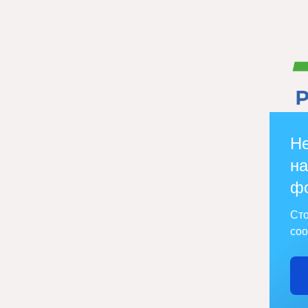
Не
на
ф
Сто
соо