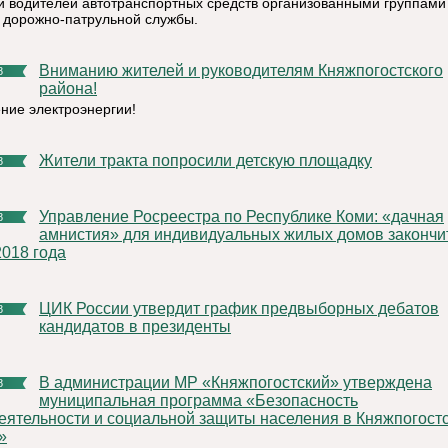
и водителей автотранспортных средств организованными группами
 дорожно-патрульной службы.
Вниманию жителей и руководителям Княжпогостского
8
района!
ние электроэнергии!
Жители тракта попросили детскую площадку
8
Управление Росреестра по Республике Коми: «дачная
8
амнистия» для индивидуальных жилых домов закончи
2018 года
ЦИК России утвердит график предвыборных дебатов
8
кандидатов в президенты
В администрации МР «Княжпогостский» утверждена
8
муниципальная программа «Безопасность
еятельности и социальной защиты населения в Княжпогост
»