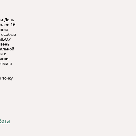
ли День
более 16
ющие
и особые
 МБОУ
овень
ральной
и с
яски
лями и
 точку,