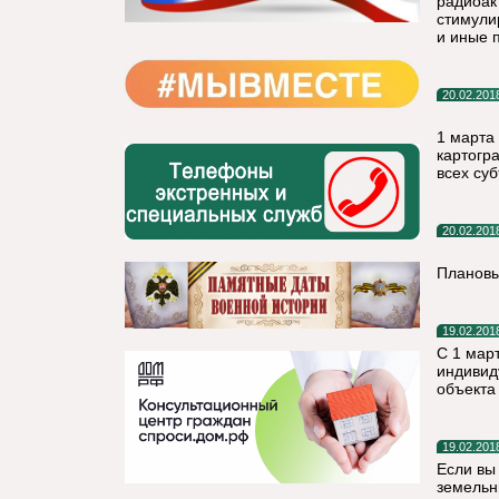
радиоак
стимули
и иные 
20.02.201
1 марта
картогр
всех су
20.02.201
Плановы
19.02.201
С 1 мар
индивид
объекта
19.02.201
Если вы
земельны