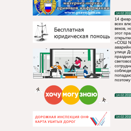
14.02.201
14 февр
всех вл
веков, 
этот пр
открытк
«СОШ №1
аварийн
улице Д
праздни
светово
сотрудн
соблюде
попадаю
поэтому
14.02.201
14.02.201