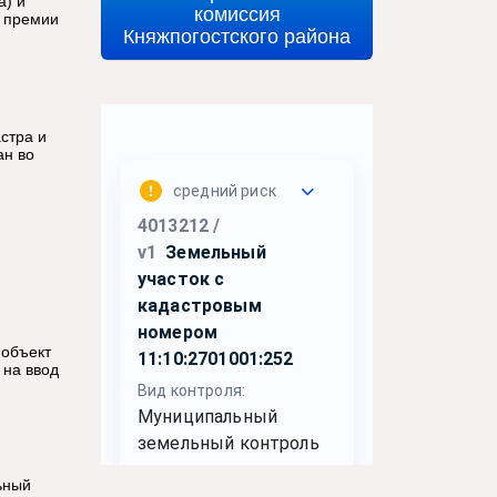
а) и
комиссия
, премии
Княжпогостского района
стра и
ан во
 объект
 на ввод
ьный