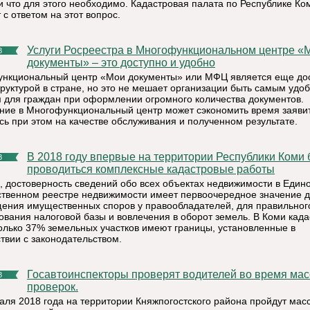
 и что для этого необходимо. Кадастровая палата по Республике Ко
с ответом на этот вопрос.
Услуги Росреестра в Многофункциональном центре «Мои
8
документы» – это доступно и удобно
нкциональный центр «Мои документы» или МФЦ является еще до
труктурой в стране, но это не мешает организации быть самым удо
 для граждан при оформлении огромного количества документов.
ие в Многофункциональный центр может сэкономить время заяви
сь при этом на качестве обслуживания и полученном результате.
В 2018 году впервые на территории Республики Коми будут
8
проводиться комплексные кадастровые работы
, достоверность сведений обо всех объектах недвижимости в Един
ственном реестре недвижимости имеет первоочередное значение 
ения имущественных споров у правообладателей, для правильног
вания налоговой базы и вовлечения в оборот земель. В Коми кад
только 37% земельных участков имеют границы, установленные в
ствии с законодательством.
Госавтоинспекторы проверят водителей во время массовых
8
проверок.
аля 2018 года на территории Княжпогостского района пройдут мас