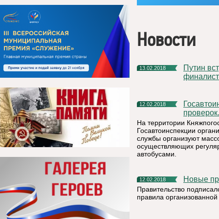
Новости
Путин встретится в Москве с Аббасом, Инфантино и
13.02.2018
финалист
Госавтоинспекторы проверят водителей во время массовых
12.02.2018
проверок
На территории Княжпогос
Госавтоинспекции орган
службы организуют масс
осуществляющих регуляр
автобусами.
Новые п
12.02.2018
Правительство подписало
правила организованной 