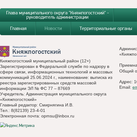
Глава муниципального округа "Княжпогостский" -
руководитель администрации
Главная
Новости
Территориальные органы
Админис
«Княжпо
Княжпогостский муниципальный район (12+)
Приемн
Зарегистрирован в Федеральной службе по надзору в
Общий о
сфере связи, информационных технологий и массовых
коммуникаций 25.06.2024 г., наименование: выписка из
Адрес: 1
реестра зарегистрированных средств массовой
Email:
e
информации ЭЛ № ФС 77 – 87669
Учредитель: Администрация муниципального округа
«Княжпогостский»
Главный редактор: Смирнягина И.В.
Тел.: 8(82139) 23-4-01
Электронная почта:
opmsu@inbox.ru