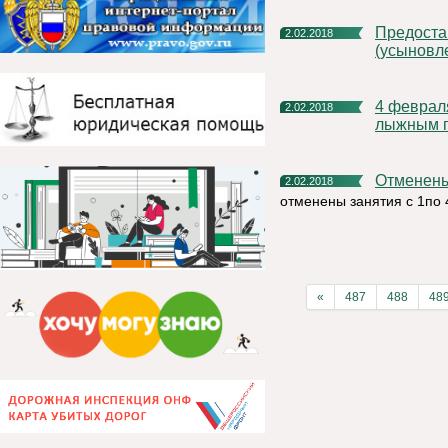
Предоставление ежемесячной выплаты в связи с рождением
2.02.2018
(усыновле
4 февраля состоится первенство Княжпогостского района по
2.02.2018
лыжным г
Отменен
2.02.2018
отменены занятия с 1по 
«
487
488
48