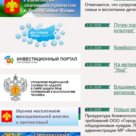
Отмечается, что супруго
семьи и воспитании дете
Путин поручил к 1 июля подготовить проект закона "О
6.02.2018
культуре"
Комфорт
6.02.2018
На митинге в честь Года культуры не смолкало громогласное
5.02.2018
"Ура!"
Владимир Путин предложил перераспределить расходы
5.02.2018
регионов 
Новые к
2.02.2018
Прокуратура Княжпогост
требований ООО «Город»
общедомовым нуждам. Пр
администрации МР «Княж