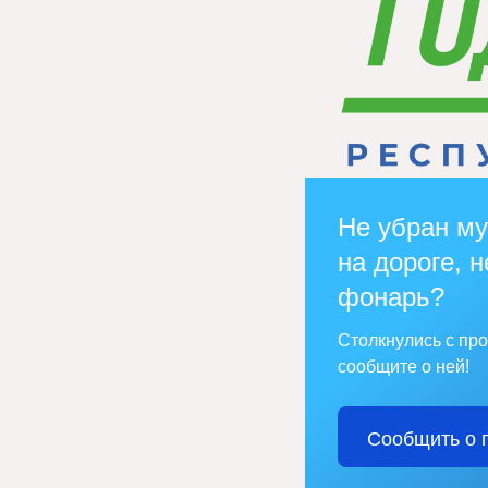
Не убран му
на дороге, н
фонарь?
Столкнулись с пр
сообщите о ней!
Сообщить о 