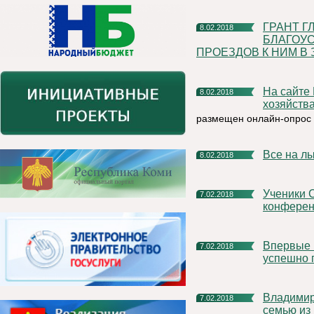
ГРАНТ ГЛАВЫ РЕСПУБЛИКИ КОМИ ЗА ЛУЧШЕЕ
8.02.2018
БЛАГОУС
ПРОЕЗДОВ К НИМ В
На сайте Министерства энергетики, жилищно-коммунального
8.02.2018
хозяйств
размещен онлайн-опрос 
Все на л
8.02.2018
Ученики СОШ №2 г. Емва стали призерами республиканской
7.02.2018
конферен
Впервые все сдавшие подписи кандидаты в президенты
7.02.2018
успешно 
Владимир Путин наградил орденом «Родительская слава»
7.02.2018
семью из