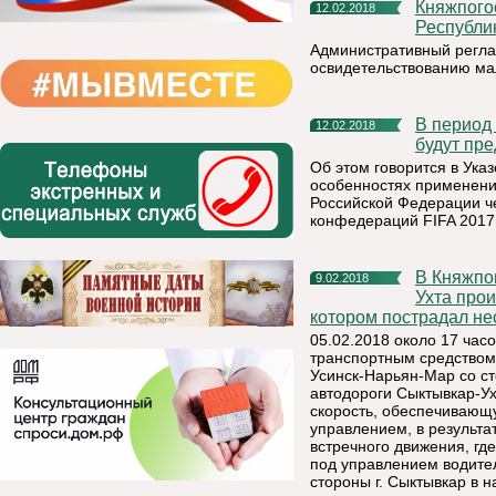
Княжпогостский участок ФКУ «Центр ГИМС МЧС России по
12.02.2018
Республи
Административный регла
освидетельствованию м
В период проведения чемпионата мира по футболу FIFA 2018
12.02.2018
будут пр
Об этом говорится в Ука
особенностях применени
Российской Федерации че
конфедераций FIFA 2017 
В Княжпогостском районе на 95 км автодороги Сыктывкар-
9.02.2018
Ухта про
котором пострадал не
05.02.2018 около 17 часо
транспортным средством
Усинск-Нарьян-Мар со сто
автодороги Сыктывкар-Ух
скорость, обеспечивающ
управлением, в результа
встречного движения, г
под управлением водител
стороны г. Сыктывкар в н