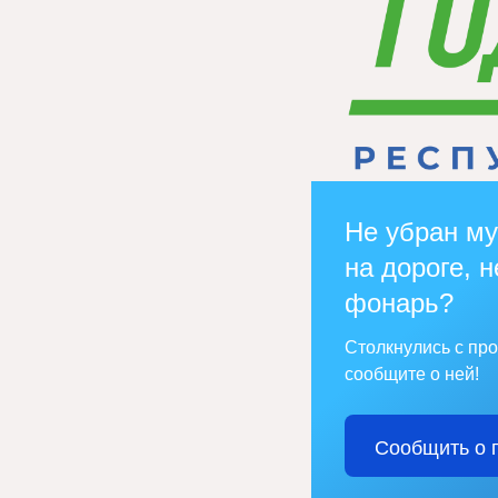
Не убран му
на дороге, н
фонарь?
Столкнулись с пр
сообщите о ней!
Сообщить о 