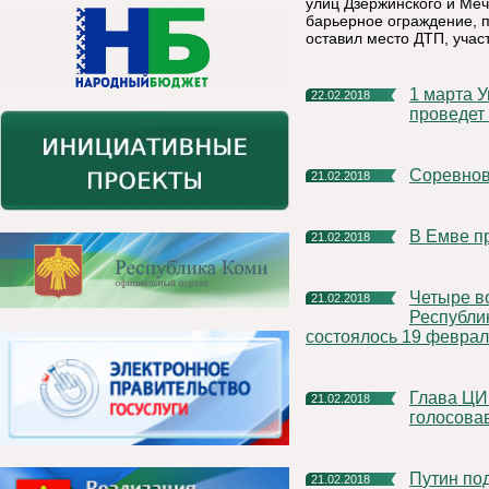
улиц Дзержинского и Меч
барьерное ограждение, п
оставил место ДТП, учас
1 марта Управление Росреестра по Республики Коми
22.02.2018
проведет
Соревно
21.02.2018
В Емве 
21.02.2018
Четыре вопроса рассмотрела Избирательная комиссия
21.02.2018
Республи
состоялось 19 феврал
Глава ЦИК: На выборы-2018 придут миллионы людей, не
21.02.2018
голосова
Путин подписал закон, сокращающий оформление
21.02.2018