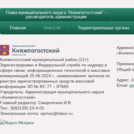
Глава муниципального округа "Княжпогостский" -
руководитель администрации
Главная
Новости
Территориальные органы
Админис
«Княжпо
Княжпогостский муниципальный район (12+)
Приемн
Зарегистрирован в Федеральной службе по надзору в
Общий о
сфере связи, информационных технологий и массовых
коммуникаций 25.06.2024 г., наименование: выписка из
Адрес: 1
реестра зарегистрированных средств массовой
Email:
e
информации ЭЛ № ФС 77 – 87669
Учредитель: Администрация муниципального округа
«Княжпогостский»
Главный редактор: Смирнягина И.В.
Тел.: 8(82139) 23-4-01
Электронная почта:
opmsu@inbox.ru