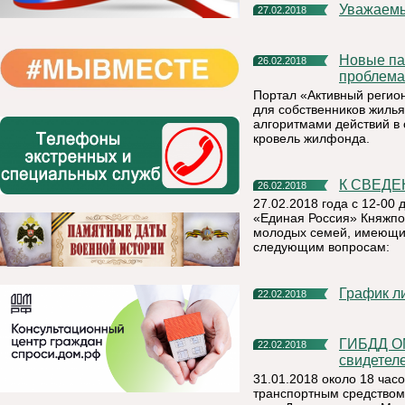
Уважаемы
27.02.2018
Новые памятки помогут собственникам жилья обращаться с
26.02.2018
проблема
Портал «Активный регио
для собственников жилья
алгоритмами действий в 
кровель жилфонда.
К СВЕД
26.02.2018
27.02.2018 года с 12-00
«Единая Россия» Княжпог
молодых семей, имеющих
следующим вопросам:
График 
22.02.2018
ГИБДД ОМВД России по Княжпогостскому району ищет
22.02.2018
свидетел
31.01.2018 около 18 час
транспортным средством