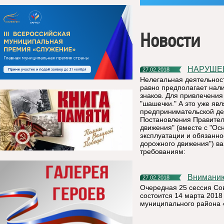
Новости
НАРУШ
27.02.2018
Нелегальная деятельност
равно предполагает нал
знаков. Для привлечения
"шашечки." А это уже яв
предпринимательской дея
Постановления Правител
движения" (вместе с "Ос
эксплуатации и обязанн
дорожного движения") в
требованиям:
Внимани
27.02.2018
Очередная 25 сессия Со
состоится 14 марта 2018
муниципального района 