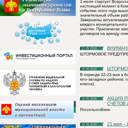
1 июля стартует Всеросс
настоящий момент в Ком
событию этого года выш
значительный объем рабо
Завершены актуализация
каждого муниципального
участки. Практически за
договоров на аренду пом
ВНИМАН
21.05.2016
ШТОРМОВОЕ ПРЕДУПРЕ
ШТОРМО
20.05.2016
В периоде 22-23 мая в б
юго-западных районов, 
класса).
АКЦИЯ ПО БЕСПЛАТНОМУ ОТКРЫТИЮ РАСЧЕТНЫХ
20.05.2016
СЧЕТОВ 
РоссельхозБанк
21 мая –
20.05.2016