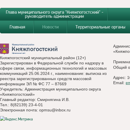
Глава муниципального округа "Княжпогостский" -
руководитель администрации
Главная
Новости
Территориальные органы
Админис
«Княжпо
Княжпогостский муниципальный район (12+)
Приемн
Зарегистрирован в Федеральной службе по надзору в
Общий о
сфере связи, информационных технологий и массовых
коммуникаций 25.06.2024 г., наименование: выписка из
Адрес: 1
реестра зарегистрированных средств массовой
Email:
e
информации ЭЛ № ФС 77 – 87669
Учредитель: Администрация муниципального округа
«Княжпогостский»
Главный редактор: Смирнягина И.В.
Тел.: 8(82139) 23-4-01
Электронная почта:
opmsu@inbox.ru