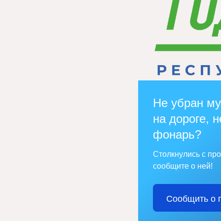
Не убран му
на дороге, н
фонарь?
Столкнулись с пр
сообщите о ней!
Сообщить о 