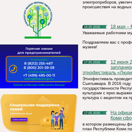
электроприборов, увелич
происшествия на водных 
18 мая 
18.05.2016
Уважаемые работники му
Поздравляем вас с про
музеев!
12 июня 2016 года на Стефановской площади г. Сыктывкар
17.05.2016
запланир
этнофестиваль «Люди
Этнофестиваль проводит
Сыктывкара. В 2016 году
государственности Респ
культурам с ярко выраж
культура с акцентом на 
На официальном сайте Министерства экономики Республики
17.05.2016
Коми сфо
в котором размещены ф
план Республики Коми п