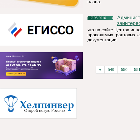
плана.
Администрация МР «Княжпогостский доводит до сведения
17.05.2016
заинтере
что на сайте Центра ин
проводимых грантовых ко
документации
«
549
550
55