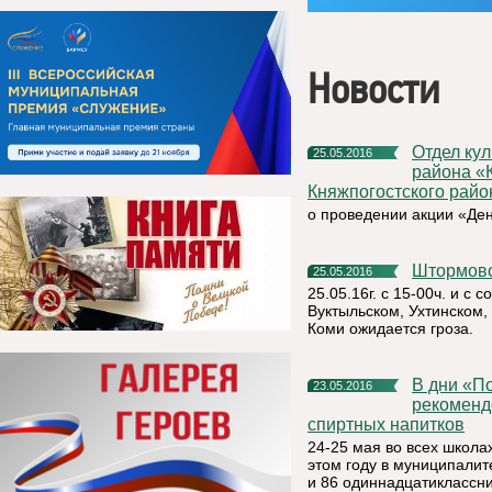
Новости
Отдел культуры и спорта администрации муниципального
25.05.2016
района «
Княжпогостского райо
о проведении акции «Ден
Штормо
25.05.2016
25.05.16г. с 15-00ч. и с
Вуктыльском, Ухтинском,
Коми ожидается гроза.
В дни «Последних звонков» предпринимателям
23.05.2016
рекоменд
спиртных напитков
24-25 мая во всех школа
этом году в муниципалит
и 86 одиннадцатиклассни