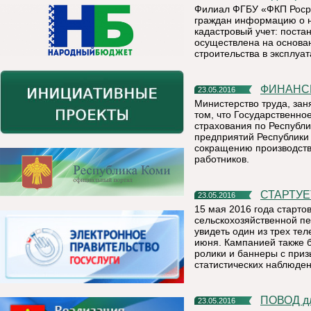
Филиал ФГБУ «ФКП Роср
граждан информацию о н
кадастровый учет: поста
осуществлена на основа
строительства в эксплуат
ФИНАН
23.05.2016
Министерство труда, зан
том, что Государственн
страхования по Республи
предприятий Республики
сокращению производств
работников.
СТАРТУ
23.05.2016
15 мая 2016 года старт
сельскохозяйственной пе
увидеть один из трех те
июня. Кампанией также б
ролики и баннеры с при
статистических наблюден
ПОВОД д
23.05.2016