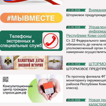
Внимани
23.05.2016
Штормовое предупрежде
Управление Федеральной службы по надзору в сфере связи,
23.05.2016
информац
Республике Коми соо
Ст. 22 Федерального за
обязанность до начала 
уполномоченный орган п
намерении осуществлять
ШТОРМ
23.05.2016
ШТОРМОВОЕ ПРЕДУПРЕ
По прогнозу филиала ФГ
мониторингу окружающей
районов Республики Ком
класса).
Новая практика постановки объектов недвижимости на
23.05.2016
кадастро