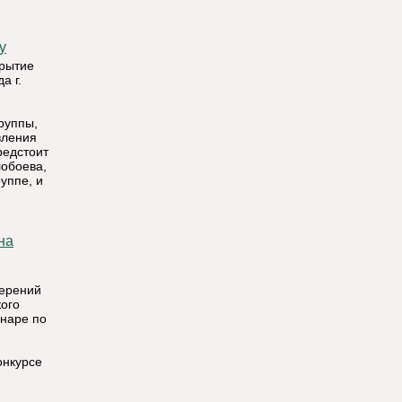
у
крытие
а г.
руппы,
вления
редстоит
лобоева,
уппе, и
верений
ого
наре по
онкурсе