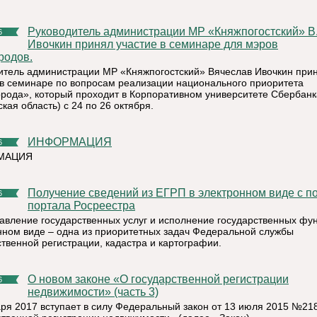
Руководитель администрации МР «Княжпогостский» В.И.
6
Ивочкин принял участие в семинаре для мэров
родов.
итель администрации МР «Княжпогостский» Вячеслав Ивочкин при
 в семинаре по вопросам реализации национального приоритета
рода», который проходит в Корпоративном университете Сбербанк
кая область) с 24 по 26 октября.
ИНФОРМАЦИЯ
6
МАЦИЯ
Получение сведений из ЕГРП в электронном виде с помощью
6
портала Росреестра
авление государственных услуг и исполнение государственных фун
нном виде – одна из приоритетных задач Федеральной службы
ственной регистрации, кадастра и картографии.
О новом законе «О государственной регистрации
6
недвижимости» (часть 3)
аря 2017 вступает в силу Федеральный закон от 13 июля 2015 №21