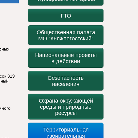
ГТО
Общественная палата
МО "Княжпогостский"
асных
Национальные проекты
в действии
сок 319
Безопасность
йный
населения
Охрана окружающей
среды и природные
много
ресурсы
Территориальная
избирательная