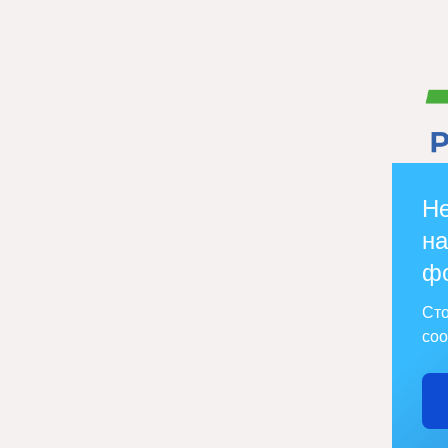
Не
на
ф
Сто
соо