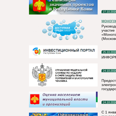
27.10.201
моного
Руковод
участие
«Моного
(Московс
25.10.201
ИНФОР
24.10.201
Предост
электро
государ
24.10.201
С 1 янв