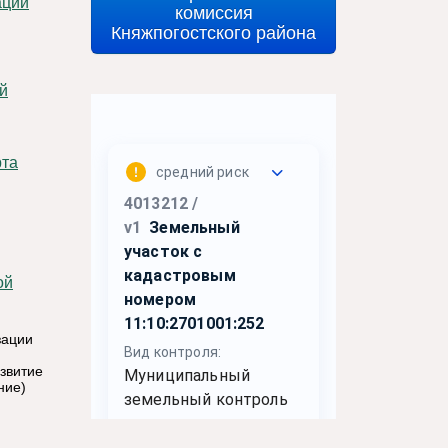
ации
комиссия
Княжпогостского района
й
рта
зации
звитие
ние)