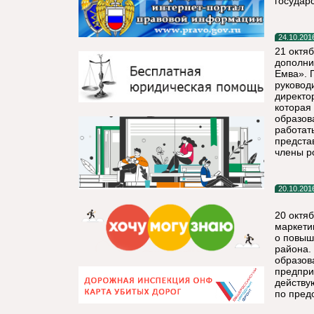
государ
24.10.201
21 октя
дополни
Емва». 
руковод
директо
которая
образов
работат
предста
члены р
20.10.201
20 октя
маркети
о повыш
района.
образов
предпри
действу
по пред