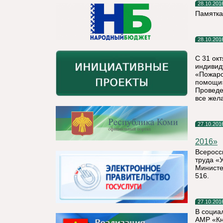
28.10.201
Памятка
28.10.201
С 31 ок
индивид
«Пожаро
помощи»
Проведе
все жел
27.10.201
2016»
Всеросс
труда «У
Министе
516.
27.10.201
В социа
АМР «Кн