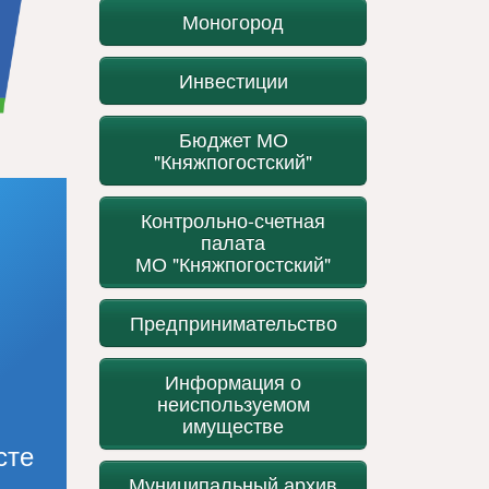
Моногород
Инвестиции
Бюджет МО
"Княжпогостский"
Контрольно-счетная
палата
МО "Княжпогостский"
Предпринимательство
Информация о
неиспользуемом
имуществе
сте
Муниципальный архив