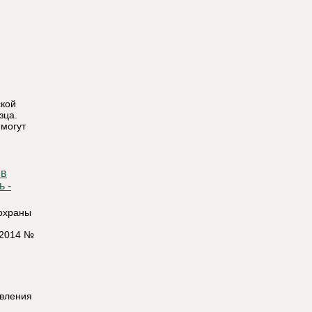
ской
зца.
 могут
ь -
 охраны
.2014 №
авления