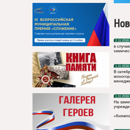
Нов
2.11.2016
в случа
химичес
1.11.2016
В октябр
моногор
менедже
1.11.2016
На заме
учрежде
«Княжпо