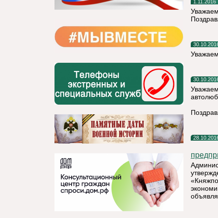
1.11.2016
Уважаем
Поздрав
30.10.201
Уважаем
30.10.201
Уважаем
автолюб
Поздрав
28.10.201
предпр
Админис
утвержд
«Княжпо
экономи
объявля