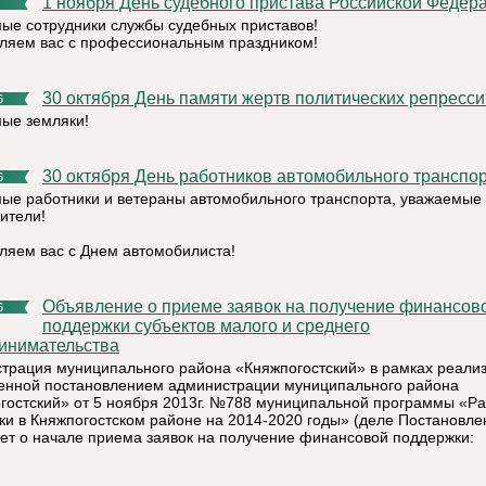
1 ноября День судебного пристава Российской Федер
ые сотрудники службы судебных приставов!
ляем вас с профессиональным праздником!
30 октября День памяти жертв политических репресси
6
ые земляки!
30 октября День работников автомобильного транспо
6
ые работники и ветераны автомобильного транспорта, уважаемые
ители!
ляем вас с Днем автомобилиста!
Объявление о приеме заявок на получение финансовой
6
поддержки субъектов малого и среднего
инимательства
трация муниципального района «Княжпогостский» в рамках реали
енной постановлением администрации муниципального района
гостский» от 5 ноября 2013г. №788 муниципальной программы «Ра
ки в Княжпогостском районе на 2014-2020 годы» (деле Постановле
ет о начале приема заявок на получение финансовой поддержки: