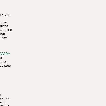
стителя
зации
ентра
 а также
ной
руда
родов»
ри
рина
ородов
и
уации.
айте
мнение