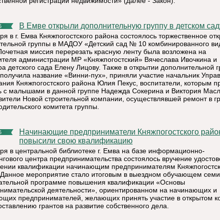
ственной регистрации недвижимости» (далее - Закон).
В Емве открыли дополнительную группу в детском сад
6
бря в г. Емва Княжпогостского района состоялось торжественное от
тельной группы в МАДОУ «Детский сад № 10 комбинированного вид
Почетная миссия перерезать красную ленту была возложена на
ителя администрации МР «Княжпогостский» Вячеслава Ивочкина и
ра детского сада Елену Лицову. Также в открытии дополнительной г
 получила название «Винни-пух», приняли участие начальник Упра
ания Княжпогостского района Юлия Пекус, воспитатели, которым п
ь с малышами в данной группе Надежда Сокерина и Виктория Мас
вители Новой строительной компании, осуществлявшей ремонт в гр
одительского комитета группы.
Начинающие предприниматели Княжпогостского района
6
повысили свою квалификацию
бря в центральной библиотеке г. Емва на базе информационно-
нгового центра предпринимательства состоялось вручение удосто
ении квалификации начинающим предпринимателям Княжпогостск
 Данное мероприятие стало итоговым в выездном обучающем семи
ательной программе повышения квалификации «Основы
нимательской деятельности», ориентированном на начинающих и
ющих предпринимателей, желающих принять участие в открытом к
оставлению грантов на развитие собственного дела.