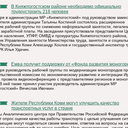
В Княжпогостском районе необходимо официально
6
трудоустроить 218 человек
бря в администрации МР «Княжпогостский» под руководством заме
ителя администрации Татьяны Костиной состоялось расширенное
ие рабочей группы по снижению неформальной занятости, легали
 заработной платы. На заседании присутствовали представители Ц
ти населения, УПФР, ОМВД и прокуратуры Княжпогостского района,
ик Управления занятости Министерства труда, занятости и социаль
Республики Коми Александр Хохлов и государственный инспектор т
РК Илья Удачин.
Емва получит поддержку от «Фонда развития моного
6
бря руководитель рабочей группы по модернизации моногородов п
льственной комиссии по экономическому развитию и интеграции И
 провела видеоконференцию с представителями регионов и моног
 В ней также принял участие руководитель администрации МР
гостский» Вячеслав Ивочкин.
Жители Республики Коми могут улучшить качество
6
транспортных услуг в стране
ы Аналитического центра при Правительстве Российской Федераци
т опрос оценки качества работы транспорта с целью улучшения сит
ающие могут поделиться своим мнением, ответив на вопросы на с
ос-пассажиров.рф до конца октября. Цель исследования - узнать 