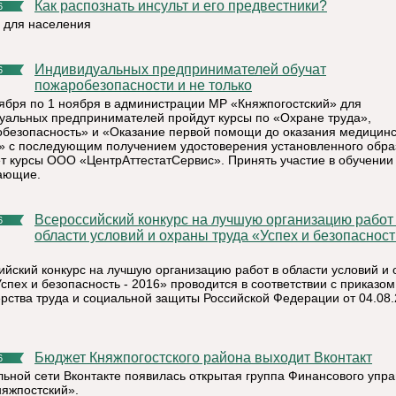
Как распознать инсульт и его предвестники?
6
 для населения
Индивидуальных предпринимателей обучат
6
пожаробезопасности и не только
тября по 1 ноября в администрации МР «Княжпогостский» для
уальных предпринимателей пройдут курсы по «Охране труда»,
безопасность» и «Оказание первой помощи до оказания медицин
 с последующим получением удостоверения установленного обра
т курсы ООО «ЦентрАттестатСервис». Принять участие в обучении
ающие.
Всероссийский конкурс на лучшую организацию работ в
6
области условий и охраны труда «Успех и безопасност
ийский конкурс на лучшую организацию работ в области условий и
спех и безопасность - 2016» проводится в соответствии с приказом
рства труда и социальной защиты Российской Федерации от 04.08
Бюджет Княжпогостского района выходит Вконтакт
6
льной сети Вконтакте появилась открытая группа Финансового упр
яжпостский».