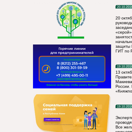
20.10.201
20 октя
руковод
заседан
«серой»
занятос
начальн
защиты 
ГИТ по 
19.10.201
13 октя
Правите
Макиева
России.
«Княжпо
19.10.201
Эксперт
проводя
Все жел
www.опр