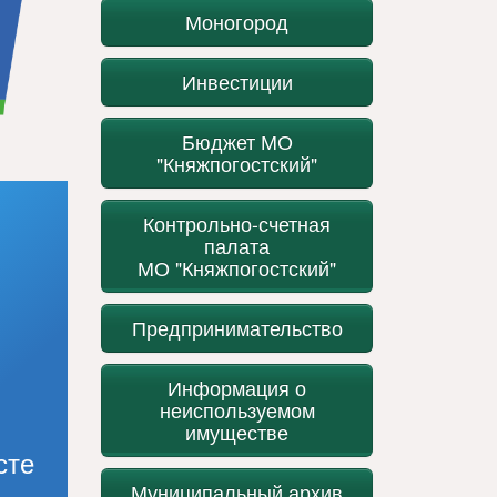
Моногород
Инвестиции
Бюджет МО
"Княжпогостский"
Контрольно-счетная
палата
МО "Княжпогостский"
Предпринимательство
Информация о
неиспользуемом
имуществе
сте
Муниципальный архив