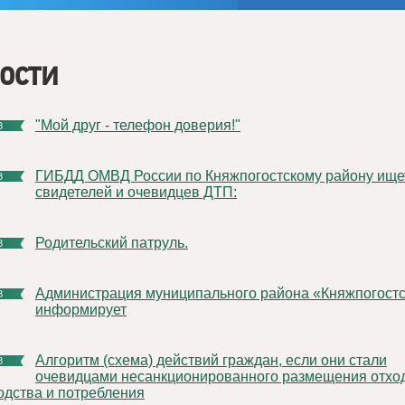
ости
"Мой друг - телефон доверия!"
8
ГИБДД ОМВД России по Княжпогостскому району ищет
8
свидетелей и очевидцев ДТП:
Родительский патруль.
8
Администрация муниципального района «Княжпогостский»
8
информирует
Алгоритм (схема) действий граждан, если они стали
8
очевидцами несанкционированного размещения отхо
одства и потребления