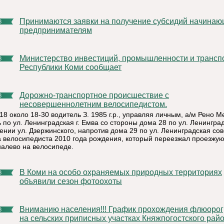
Принимаются заявки на получение субсидий начинающим
8
предпринимателям
Министерство инвестиций, промышленности и транспорта
8
Республики Коми сообщает
Дорожно-транспортное происшествие с
8
несовершеннолетним велосипедистом.
18 около 18-30 водитель З. 1985 г.р., управляя личным, а/м Рено М
 по ул. Ленинградская г. Емва со стороны дома 28 по ул. Ленингра
ении ул. Дзержинского, напротив дома 29 по ул. Ленинградская со
а велосипедиста 2010 года рождения, который переезжал проезжую
налево на велосипеде.
В Коми на особо охраняемых природных территориях
8
объявили сезон фотоохоты
Вниманию населения!!! График прохождения флюорографии
8
на сельских приписных участках Княжпогостского райо