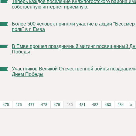
Теперь каждое поселение Княжпогостского района имеет
8
собственную интернет приемную.
Более 500 человек приняли участие в акции "Бессмертный
полк" в г. Емва
В Емве прошел праздничный митинг посвященный Дню
Победы
Участников Великой Отечественной войны поздравили с
Днем Победы
475
476
477
478
479
480
481
482
483
484
»