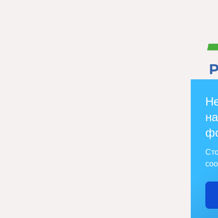
Не
на
ф
Сто
соо