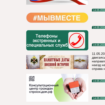
14.05.201
14.05.201
14.05.201
11.05.20
двигаясь
направл
наезд н
справа 
14.05.201
14.05.201