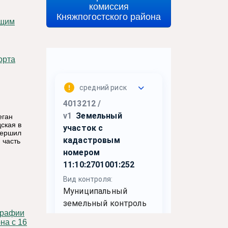
комиссия
Княжпогостского района
еган
дская в
вершил
 часть
на с 16