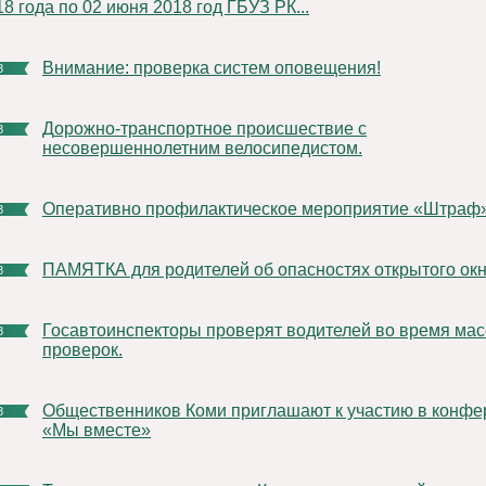
8 года по 02 июня 2018 год ГБУЗ РК...
Внимание: проверка систем оповещения!
8
Дорожно-транспортное происшествие с
8
несовершеннолетним велосипедистом.
Оперативно профилактическое мероприятие «Штраф
8
ПАМЯТКА для родителей об опасностях открытого ок
8
Госавтоинспекторы проверят водителей во время массовых
8
проверок.
Общественников Коми приглашают к участию в конференции
8
«Мы вместе»