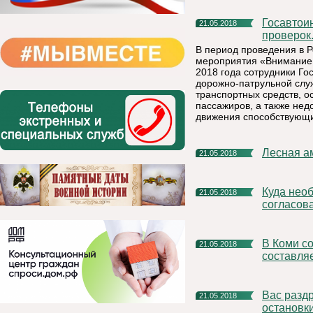
Госавтоинспекторы проверят водителей во время массовых
21.05.2018
проверок
В период проведения в 
мероприятия «Внимание -
2018 года сотрудники Г
дорожно-патрульной слу
транспортных средств, о
пассажиров, а также не
движения способствующи
Лесная 
21.05.2018
Куда необходимо направлять для хранения акты
21.05.2018
согласов
В Коми собираемость взносов на капитальный ремонт
21.05.2018
составля
Вас раздражают обклеенные рекламой автобусные
21.05.2018
остановки