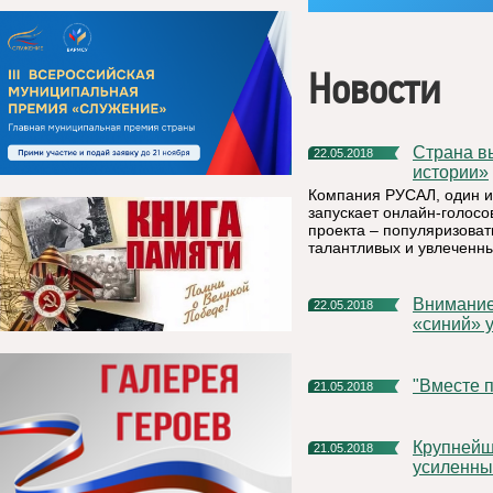
Новости
Страна выбирает героев телепроекта РУСАЛа «Настоящие
22.05.2018
истории»
Компания РУСАЛ, один и
запускает онлайн-голосо
проекта – популяризоват
талантливых и увлеченн
Внимание!!! По тртенировке Установлен повышенный
22.05.2018
«синий» 
"Вместе
21.05.2018
Крупнейший мировой турнир по футболу пройдет при
21.05.2018
усиленны