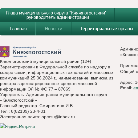
Глава муниципального округа "Княжпогостский" -
руководитель администрации
Главная
Новости
Территориальные органы
Админис
«Княжпо
Княжпогостский муниципальный район (12+)
Приемн
Зарегистрирован в Федеральной службе по надзору в
Общий о
сфере связи, информационных технологий и массовых
коммуникаций 25.06.2024 г., наименование: выписка из
Адрес: 1
реестра зарегистрированных средств массовой
Email:
e
информации ЭЛ № ФС 77 – 87669
Учредитель: Администрация муниципального округа
«Княжпогостский»
Главный редактор: Смирнягина И.В.
Тел.: 8(82139) 23-4-01
Электронная почта:
opmsu@inbox.ru