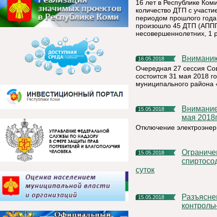
16 лет в Республике Коми
количество ДТП с участ
периодом прошлого года 
произошло 45 ДТП (АППГ 
несовершеннолетних, 1 р
Внимани
16.05.2018
Очередная 27 сессия Со
состоится 31 мая 2018 г
муниципального района 
Внимание населению!!! отключение электроэнергии 16 и 17
15.05.2018
мая 2018
Отключение электроэнерг
Ограничение розничной продажи отдельных видов
15.05.2018
спиртосо
суток
Разъяснения по переходу на новый порядок применения
15.05.2018
контроль