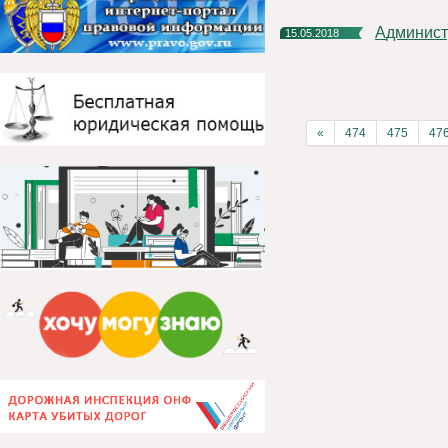
Админис
15.05.2018
«
474
475
47