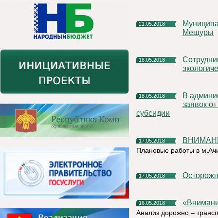
Муниципалитет поддержит начинающих предпринимателей
21.05.2018
Мещуры
Сотрудники Финансового управления приняли участие в
18.05.2018
экологиче
В администрации СП «Серегово» осуществляется прием
18.05.2018
заявок о
субсидии
ВНИМА
17.05.2018
Плановые работы в м.Ач
Осторожн
17.05.2018
«Вниман
16.05.2018
Анализ дорожно – трансп