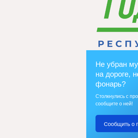
Не убран му
на дороге, н
фонарь?
Столкнулись с пр
сообщите о ней!
Сообщить о 