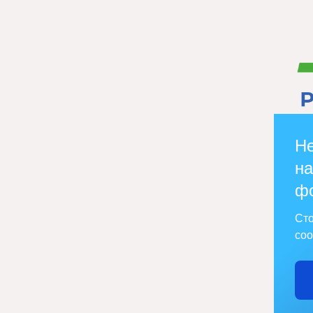
Не
на
ф
Сто
соо