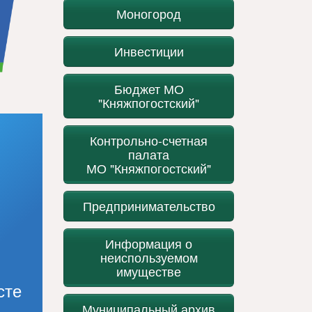
Моногород
Инвестиции
Бюджет МО
"Княжпогостский"
Контрольно-счетная
палата
МО "Княжпогостский"
Предпринимательство
Информация о
неиспользуемом
имуществе
сте
Муниципальный архив