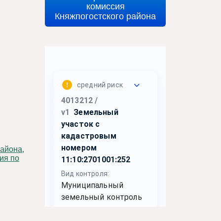
комиссия
Княжпогостского района
ия по