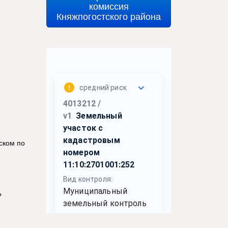
комиссия
Княжпогостского района
ском по
?