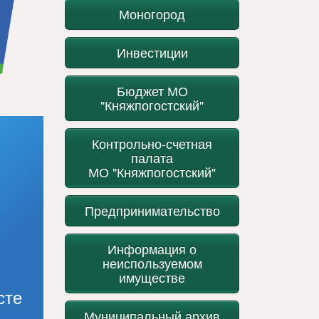
Моногород
Инвестиции
Бюджет МО
"Княжпогостский"
Контрольно-счетная
палата
МО "Княжпогостский"
Предпринимательство
Информация о
неиспользуемом
имуществе
сте
Муниципальный архив