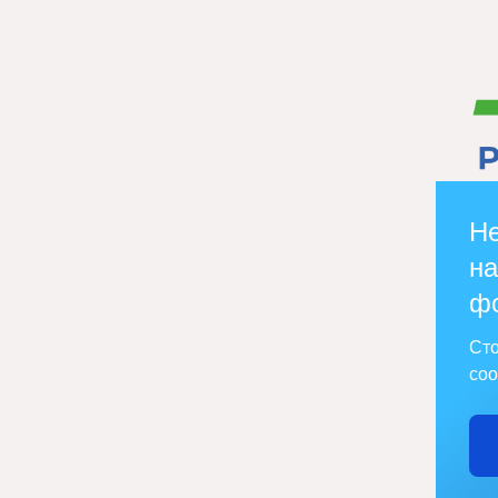
Не
на
ф
Сто
соо