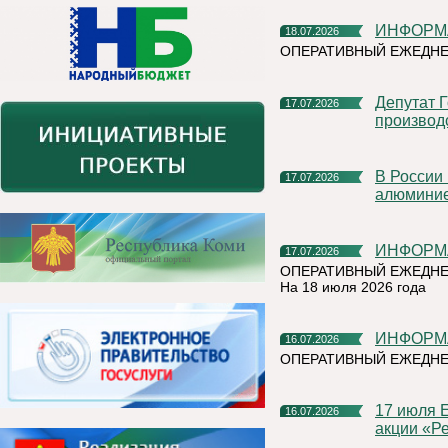
ИНФОР
18.07.2026
ОПЕРАТИВНЫЙ ЕЖЕДНЕ
Депутат Госдумы Мария Бутина познакомилась с
17.07.2026
производ
В России впервые прошли биржевые торги первичным
17.07.2026
алюмини
ИНФОР
17.07.2026
ОПЕРАТИВНЫЙ ЕЖЕДНЕ
На 18 июля 2026 года
ИНФОР
16.07.2026
ОПЕРАТИВНЫЙ ЕЖЕДНЕ
17 июля Емва присоединится к Всероссийской экологической
16.07.2026
акции «Ре