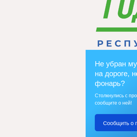
Не убран му
на дороге, н
фонарь?
Столкнулись с пр
сообщите о ней!
Сообщить о 