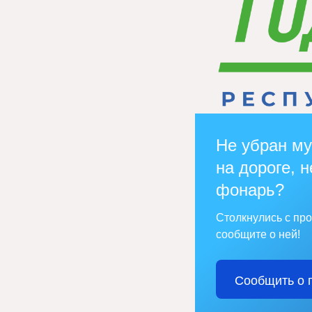
Не убран му
на дороге, н
фонарь?
Столкнулись с пр
сообщите о ней!
Сообщить о 