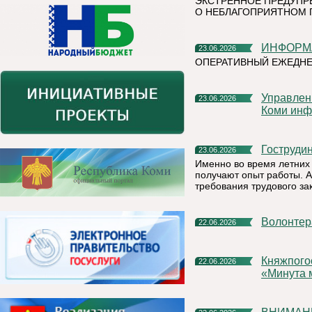
ЭКСТРЕННОЕ ПРЕДУПР
О НЕБЛАГОПРИЯТНОМ 
ИНФОР
23.06.2026
ОПЕРАТИВНЫЙ ЕЖЕДН
Управление Федеральной налоговой службы по Республике
23.06.2026
Коми инф
Гоструд
23.06.2026
Именно во время летних 
получают опыт работы. А
требования трудового за
Волонте
22.06.2026
Княжпогостский округ присоединился к Всероссийской акции
22.06.2026
«Минута 