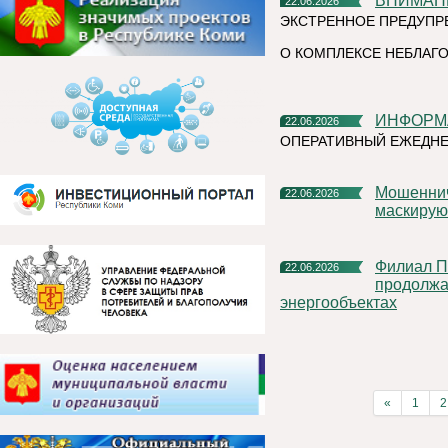
ВНИМАН
22.06.2026
ЭКСТРЕННОЕ ПРЕДУПР
О КОМПЛЕКСЕ НЕБЛАГО
ИНФОР
22.06.2026
ОПЕРАТИВНЫЙ ЕЖЕДНЕ
Мошенническая схема в мессенджерах: как аферисты
22.06.2026
маскирую
Филиал ПАО «Россети Северо-Запад» в Республике Коми
22.06.2026
продолжа
энергообъектах
«
1
2