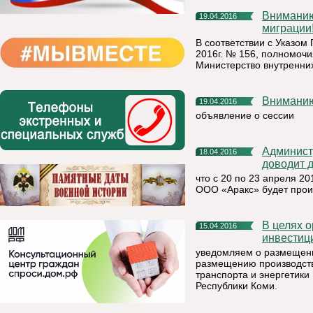
Вниманию получателей государственных услуг в сфере
19.04.2016
миграции
В соответствии с Указом
2016г. № 156, полномоч
Министерство внутренних
Внимани
19.04.2016
объявление о сессии
Администрация муниципального района «Княжпогостский»
18.04.2016
доводит 
что с 20 по 23 апреля 2
ООО «Аракс» будет прои
В целях организации работы в части активизации
15.04.2016
инвестиц
уведомляем о размещени
размещению производств
транспорта и энергетики
Республики Коми.