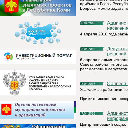
приёмная Главы Республик
Вопросы можно задать п
Администрация МР «Княжпогостский» информирует
8.04.2016
населени
4 апреля 2016 года зак
Депутаты заслушали отчеты и приняли ряд важных
8.04.2016
решений
6 апреля в администрац
Совета района пятого со
рассмотрения депутатов 
8 апреля
8.04.2016
Уважаемые работники во
Примите искренние позд
Администрация муниципального района «Княжпогостский»
7.04.2016
информи
Центр инноваций социал