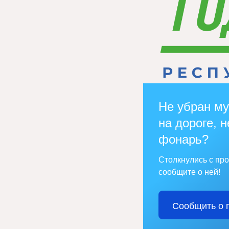
Не убран му
на дороге, н
фонарь?
Столкнулись с пр
сообщите о ней!
Сообщить о 