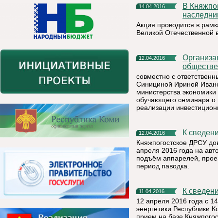
В Княжпогостском районе дан старт марафону «Мы -
14.04.2016
наследни
Акция проводится в рамк
Великой Отечественной 
Организационным комитетом конкурса «Ежегодная
12.04.2016
обществе
совместно с ответствен
Синициной Ириной Ивано
министерства экономики 
обучающего семинара о
реализации инвестиционн
К сведен
12.04.2016
Княжпогостское ДРСУ дов
апреля 2016 года на авт
подъём аппарелей, прое
период паводка.
К сведен
11.04.2016
12 апреля 2016 года с 1
энергетики Республики 
прием на базе Княжпого