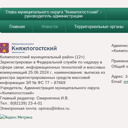
Глава муниципального округа "Княжпогостский" -
руководитель администрации
Главная
Новости
Территориальные органы
Админис
«Княжпо
Княжпогостский муниципальный район (12+)
Приемн
Зарегистрирован в Федеральной службе по надзору в
Общий о
сфере связи, информационных технологий и массовых
коммуникаций 25.06.2024 г., наименование: выписка из
Адрес: 1
реестра зарегистрированных средств массовой
Email:
e
информации ЭЛ № ФС 77 – 87669
Учредитель: Администрация муниципального округа
«Княжпогостский»
Главный редактор: Смирнягина И.В.
Тел.: 8(82139) 23-4-01
Электронная почта:
opmsu@inbox.ru