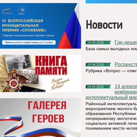
Новости
Где-деше
19.04.2016
База самых выгодных ко
Росреес
19.04.2016
Рубрика «Вопрос — отве
14 апреля 2016 года на базе МАДОУ «Детский сад №10
19.04.2016
комбинир
интеллектуальный мар
Районный интеллектуаль
мероприятием эколого-б
образования Республики
непрерывному экологиче
социально активной личн
пониманием места челов