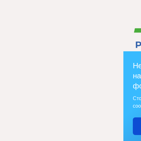
Не
на
ф
Сто
соо