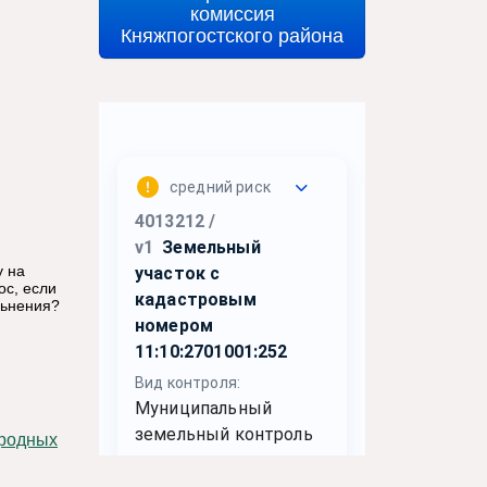
комиссия
Княжпогостского района
у на
ос, если
льнения?