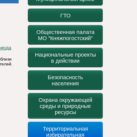
ГТО
Общественная палата
МО "Княжпогостский"
риода
Национальные проекты
вблизи
в действии
телей.
Безопасность
населения
Охрана окружающей
среды и природные
ресурсы
Территориальная
избирательная