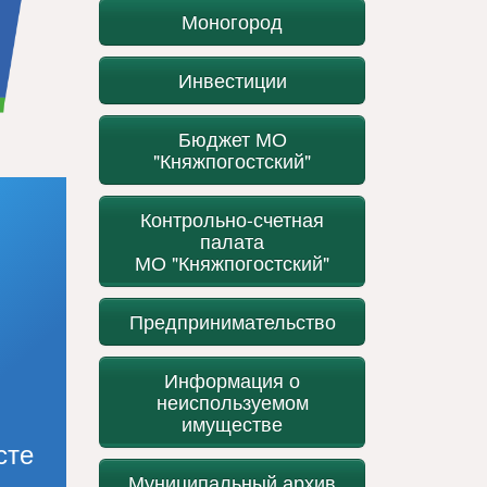
Моногород
Инвестиции
Бюджет МО
"Княжпогостский"
Контрольно-счетная
палата
МО "Княжпогостский"
Предпринимательство
Информация о
неиспользуемом
имуществе
сте
Муниципальный архив