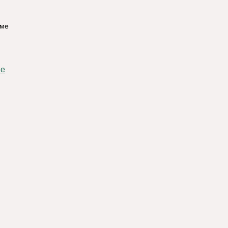
тме
ме