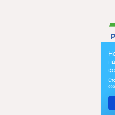
Не
на
ф
Сто
соо