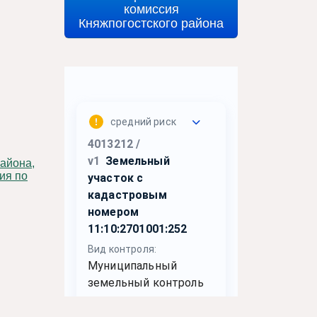
комиссия
Княжпогостского района
ия по