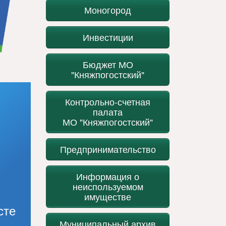
Моногород
Инвестиции
Бюджет МО
"Княжпогостский"
Контрольно-счетная
палата
МО "Княжпогостский"
Предпринимательство
Информация о
неиспользуемом
имуществе
сте
Муниципальный архив