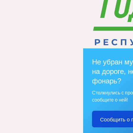
Не убран му
на дороге, н
фонарь?
Столкнулись с пр
сообщите о ней!
Сообщить о 