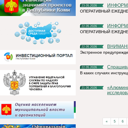
ИНФОР
23.05.2026
ОПЕРАТИВНЫЙ ЕЖЕДНЕ
ИНФОР
22.05.2026
ОПЕРАТИВНЫЙ ЕЖЕДНЕ
ВНИМАН
22.05.2026
Экстренное предупрежд
Спрашив
22.05.2026
В каких случаях инструк
«Алюминиевая азбука» на призы РУСАЛа выбрала лучшие
21.05.2026
исследов
«
5
6