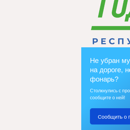
Не убран му
на дороге, н
фонарь?
Столкнулись с пр
сообщите о ней!
Сообщить о 