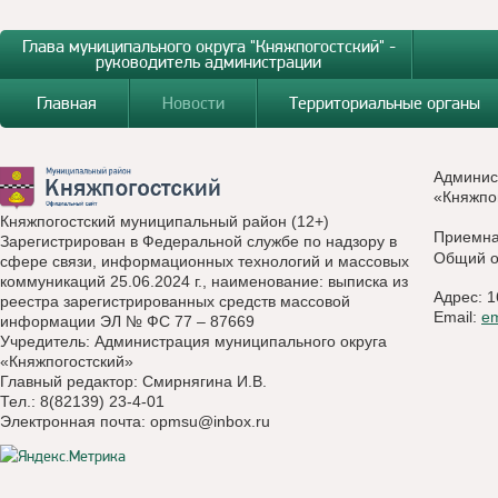
Глава муниципального округа "Княжпогостский" -
руководитель администрации
Главная
Новости
Территориальные органы
Админис
«Княжпо
Княжпогостский муниципальный район (12+)
Приемн
Зарегистрирован в Федеральной службе по надзору в
Общий о
сфере связи, информационных технологий и массовых
коммуникаций 25.06.2024 г., наименование: выписка из
Адрес: 1
реестра зарегистрированных средств массовой
Email:
e
информации ЭЛ № ФС 77 – 87669
Учредитель: Администрация муниципального округа
«Княжпогостский»
Главный редактор: Смирнягина И.В.
Тел.: 8(82139) 23-4-01
Электронная почта:
opmsu@inbox.ru