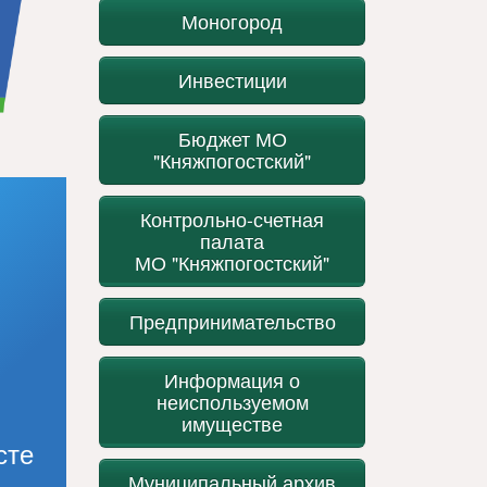
Моногород
Инвестиции
Бюджет МО
"Княжпогостский"
Контрольно-счетная
палата
МО "Княжпогостский"
Предпринимательство
Информация о
неиспользуемом
имуществе
сте
Муниципальный архив