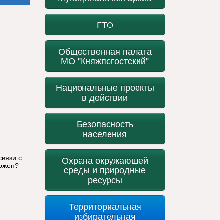
ГТО
Общественная палата
МО "Княжпогостский"
Национальные проекты
в действии
Безопасность
населения
связи с
Охрана окружающей
можен?
среды и природные
ресурсы
Территориальная
избирательная