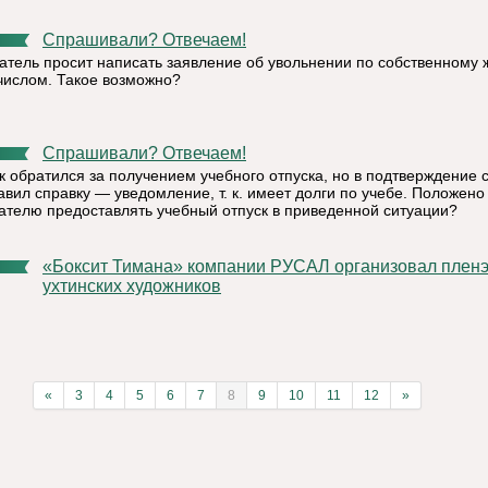
Спрашивали? Отвечаем!
атель просит написать заявление об увольнении по собственному
числом. Такое возможно?
Спрашивали? Отвечаем!
к обратился за получением учебного отпуска, но в подтверждение 
авил справку — уведомление, т. к. имеет долги по учебе. Положено
ателю предоставлять учебный отпуск в приведенной ситуации?
«Боксит Тимана» компании РУСАЛ организовал пленэр для
ухтинских художников
«
3
4
5
6
7
8
9
10
11
12
»