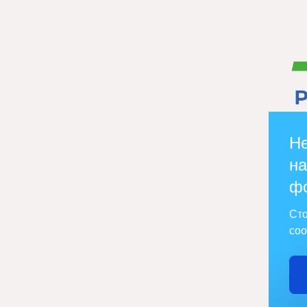
Не
на
ф
Сто
соо