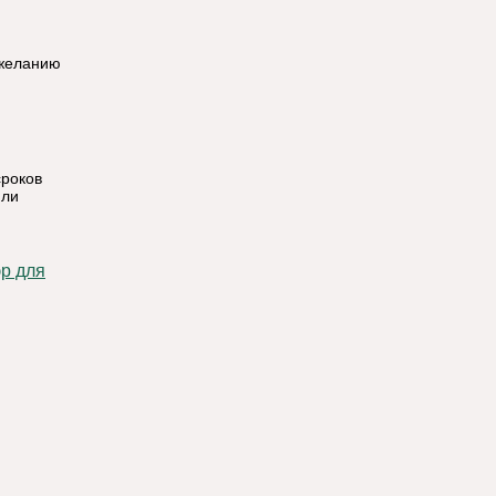
 желанию
сроков
 ли