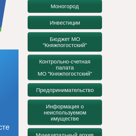
Моногород
Инвестиции
Бюджет МО
"Княжпогостский"
Контрольно-счетная
палата
МО "Княжпогостский"
Предпринимательство
Информация о
неиспользуемом
имуществе
сте
Муниципальный архив