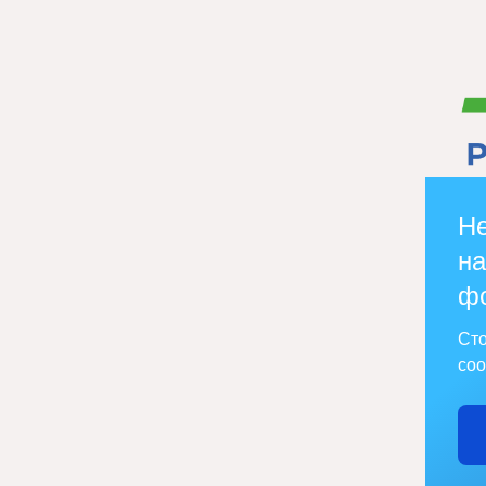
Не
на
ф
Сто
соо