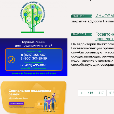
ИНФОРМ
26.08.2019
закрытие а/дороги Ракп
Госавтоинспекторы проверят водителей во время массовых
26.08.2019
проверок
На территории Княжпогос
Госавтоинспекции орган
службы организуют массо
осуществляющих регулярн
недопущение отдельных 
способствующих соверше
«
416
417
41