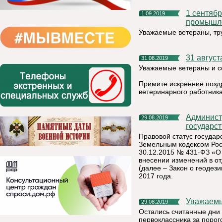
1 сентября - День работников нефтяной, газовой и топливной
1.09.2019
промышл
Уважаемые ветераны, тру
31 авгус
31.08.2019
Уважаемые ветераны и с
Примите искренние позд
ветеринарного работника
Административная ответственность за уничтожение пунктов
29.08.2019
государст
Правовой статус государ
Земельным кодексом Рос
30.12.2015 № 431-ФЗ «О 
внесении изменений в о
(далее – Закон о геодези
2017 года.
Уважаем
29.08.2019
Остались считанные дни 
первоклассника за порог