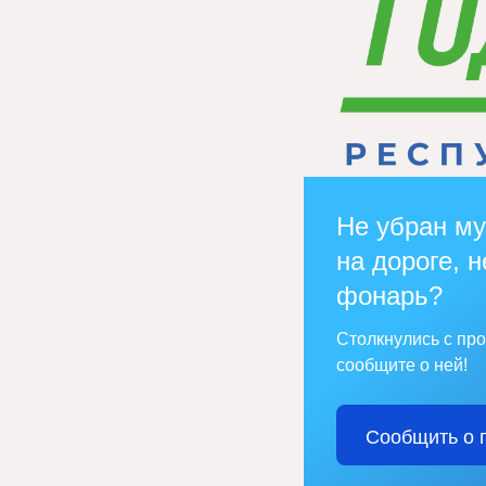
Не убран му
на дороге, н
фонарь?
Столкнулись с пр
сообщите о ней!
Сообщить о 