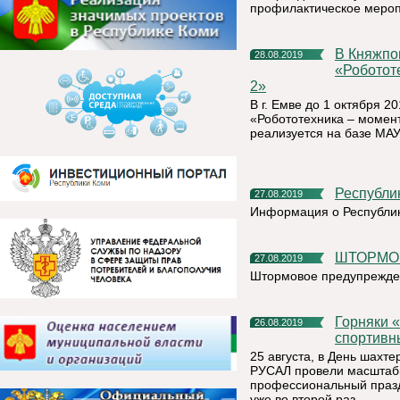
профилактическое мероп
В Княжпогостском районе реализуется проект
28.08.2019
«Роботот
2»
В г. Емве до 1 октября 2
«Робототехника – момент
реализуется на базе МАУ
Республ
27.08.2019
Информация о Республик
ШТОРМ
27.08.2019
Штормовое предупрежде
Горняки «Боксита Тимана» провели в День шахтера
26.08.2019
спортивн
25 августа, в День шахт
РУСАЛ провели масштабн
профессиональный празд
уже во второй раз.