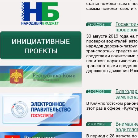
статья поможет вам в по
самым поможет свести к
Госавтоинспекторы проверят водителей во время массовых
29.08.2019
проверок
30 августа 2019 года на
проверки водителей авт
нарядов дорожно-патрул
транспортных средств н
средствами водителями 
напитков, наркотических
транспортными средства
дорожного движения Рос
Благодаря «Народному бюджету» в сельском клубе будет
29.08.2019
заменена
В Княжпогостском районе
этот раз в сфере «Культу
Внимание – дети!» - обращается Госавтоинспекция к
28.08.2019
водителя
В период с 28 августа п