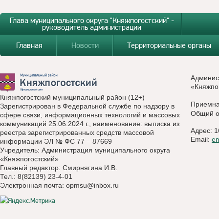
Глава муниципального округа "Княжпогостский" -
руководитель администрации
Главная
Новости
Территориальные органы
Админис
«Княжпо
Княжпогостский муниципальный район (12+)
Приемн
Зарегистрирован в Федеральной службе по надзору в
Общий о
сфере связи, информационных технологий и массовых
коммуникаций 25.06.2024 г., наименование: выписка из
Адрес: 1
реестра зарегистрированных средств массовой
Email:
e
информации ЭЛ № ФС 77 – 87669
Учредитель: Администрация муниципального округа
«Княжпогостский»
Главный редактор: Смирнягина И.В.
Тел.: 8(82139) 23-4-01
Электронная почта:
opmsu@inbox.ru