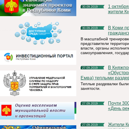
1 октября - Международный день пожилых людей Уважаемые
30.09.2019
жители К
В Коми пройдет Всероссийская штабная тренировка по
30.09.2019
гражданс
В масштабной тренировке
представители территор
власти, органы исполнит
самоуправления, госуда
В Княжпогостском районе завершилась реализация проекта
27.09.2019
«Обустрой
Емва) теплыми разде
Теплые раздевалки были
занятости.
Почти 3000 волонтеров приняли участие в экоакции РУСАЛа
27.09.2019
«День ре
Жители Коми могут подарить подписку на любимые газеты и
27.09.2019