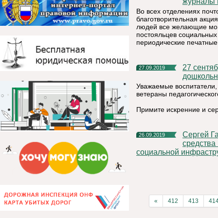
журналы
Во всех отделениях почт
благотворительная акци
людей все желающие мог
постояльцев социальных
периодические печатные
27 сентября - День воспитателя и всех работников
27.09.2019
дошкольн
Уважаемые воспитатели,
ветераны педагогическог
Примите искренние и се
Сергей Гапликов поручил запланировать дополнительные
26.09.2019
средства
социальной инфрастр
«
412
413
41