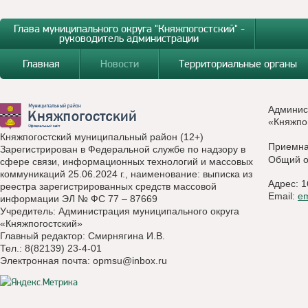
Глава муниципального округа "Княжпогостский" -
руководитель администрации
Главная
Новости
Территориальные органы
Админис
«Княжпо
Княжпогостский муниципальный район (12+)
Приемн
Зарегистрирован в Федеральной службе по надзору в
Общий о
сфере связи, информационных технологий и массовых
коммуникаций 25.06.2024 г., наименование: выписка из
Адрес: 1
реестра зарегистрированных средств массовой
Email:
e
информации ЭЛ № ФС 77 – 87669
Учредитель: Администрация муниципального округа
«Княжпогостский»
Главный редактор: Смирнягина И.В.
Тел.: 8(82139) 23-4-01
Электронная почта:
opmsu@inbox.ru