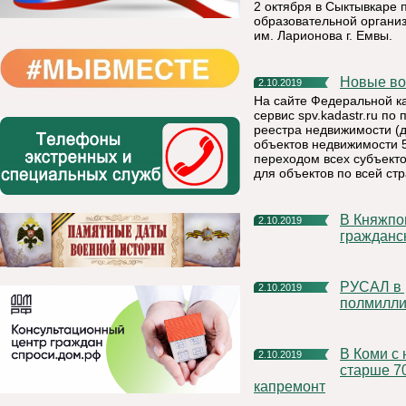
2 октября в Сыктывкаре 
образовательной органи
им. Ларионова г. Емвы.
Новые в
2.10.2019
На сайте Федеральной к
сервис spv.kadastr.ru п
реестра недвижимости (д
объектов недвижимости 
переходом всех субъект
для объектов по всей стр
В Княжпогостском районе проведена штабная тренировка по
2.10.2019
гражданс
РУСАЛ в рамках проекта «Под зеленым крылом» высадил
2.10.2019
полмилли
В Коми с начала года почти 11 тысяч жителей республики
2.10.2019
старше 7
капремонт