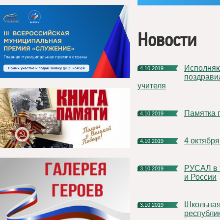
Новости
Исполняющий обязанности главы МР "Княжпогостский"
4.10.2019
поздрави
учителя
Памятка
4.10.2019
4 октяб
4.10.2019
РУСАЛ в третий раз проводит научный фестиваль в Армении
3.10.2019
и России
Школьная столовая г. Емвы признана одной из лучших в
3.10.2019
республи