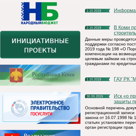
Информа
2.10.2019
В Коми продолжаются социальные выплаты на
2.10.2019
строител
Данные меры проводятся
поддержки согласно пос
2019 года № 198 «О Пор
компенсации на возмещен
целевым займам на стро
гражданами по кредитны
ГАУ РК 
1.10.2019
Иск «о признании обременения отсутствующим» как способ
30.09.2019
защиты п
Основной перечень доку
регистрационной записи 
закона от 16.07.1998 № 
статьях установлен пере
орган регистрации прав.