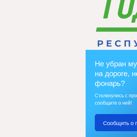
Не убран му
на дороге, н
фонарь?
Столкнулись с пр
сообщите о ней!
Сообщить о 