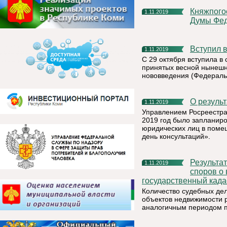
Княжпогостский район посетил депутат Государственной
1.11.2019
Думы Фед
Вступил
1.11.2019
С 29 октября вступила в
принятых весной нынешн
нововведения (Федеральн
О резул
1.11.2019
Управлением Росреестра 
2019 год было запланиро
юридических лиц в поме
день консультаций».
Результаты за 9 мес. 2019 года по рассмотрению в судах
1.11.2019
споров о 
государственный кад
Количество судебных дел
объектов недвижимости р
аналогичным периодом п