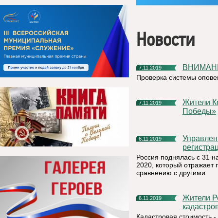
Новости
ВНИМА
7.11.2019
Проверка системы опов
Жители Коми могут присоединиться к проекту «Лица
7.11.2019
Победы»
Управление Федеральной службы государственной
6.11.2019
регистрац
Россия поднялась с 31 н
2020, который отражает 
сравнению с другими
Жители Республики Коми могут получить сведения о
6.11.2019
кадастро
Кадастровая стоимость 