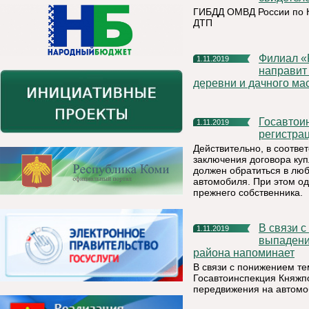
ГИБДД ОМВД России по К
ДТП
Филиал «Россети Северо-Запада» в Республике Коми
1.11.2019
направит
деревни и дачного ма
Госавтоинспекция разъясняет порядок прекращения
1.11.2019
регистра
Действительно, в соответ
заключения договора куп
должен обратиться в лю
автомобиля. При этом о
прежнего собственника.
В связи с понижением температуры и интенсивным
1.11.2019
выпадени
района напоминает
В связи с понижением т
Госавтоинспекция Княжп
передвижения на автомо