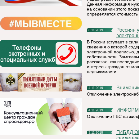
Данная информация нужн
на основании этого пока
определяется стоимость
Россиян уведомят о поступлении документов, заверенных
6.11.2019
электрон
В России вступает в сил
сведения о которой соде
электронной подписью, 
собственности. Замглав
рассказал, как последни
интересы граждан от мо
недвижимости.
Внимани
4.11.2019
Отключение электросна
ИНФОРМ
4.11.2019
Отключение ГВС на жил
ГИБДД ОМВД России по Княжпогостскому району ищет
3.11.2019
свидетел