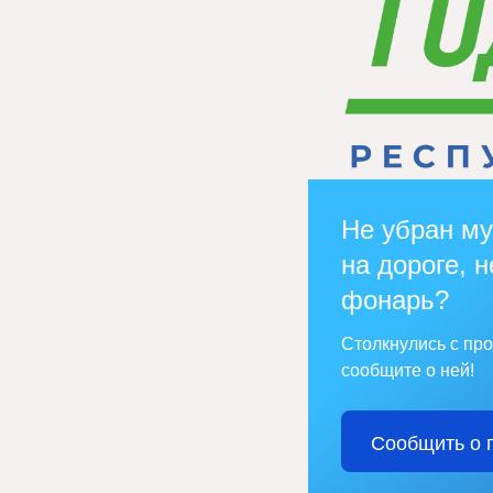
Не убран му
на дороге, н
фонарь?
Столкнулись с пр
сообщите о ней!
Сообщить о 