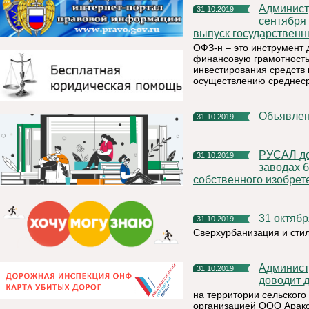
Администрация МР «Княжпогостский» сообщает, что с
31.10.2019
сентября
выпуск государственн
ОФЗ-н – это инструмент 
финансовую грамотность 
инвестирования средств 
осуществлению среднес
Объявле
31.10.2019
РУСАЛ до 2025 года завершит установку на алюминиевых
31.10.2019
заводах 
собственного изобрет
31 октяб
31.10.2019
Сверхурбанизация и стил
Администрация муниципального района «Княжпогостский»
31.10.2019
доводит д
на территории сельского
организацией ООО Аракс