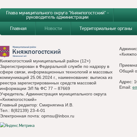
Глава муниципального округа "Княжпогостский" -
руководитель администрации
Главная
Новости
Территориальные органы
Админис
«Княжпо
Княжпогостский муниципальный район (12+)
Приемн
Зарегистрирован в Федеральной службе по надзору в
Общий о
сфере связи, информационных технологий и массовых
коммуникаций 25.06.2024 г., наименование: выписка из
Адрес: 1
реестра зарегистрированных средств массовой
Email:
e
информации ЭЛ № ФС 77 – 87669
Учредитель: Администрация муниципального округа
«Княжпогостский»
Главный редактор: Смирнягина И.В.
Тел.: 8(82139) 23-4-01
Электронная почта:
opmsu@inbox.ru