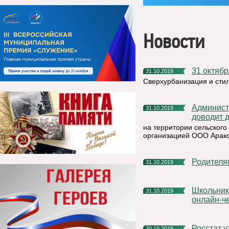
Новости
31 октяб
31.10.2019
Сверхурбанизация и стил
Администрация муниципального района «Княжпогостский»
31.10.2019
доводит д
на территории сельского
организацией ООО Аракс
Родител
31.10.2019
Школьников и студентов Коми приглашают принять участие в
31.10.2019
онлайн-ч
Росстат
30.10.2019