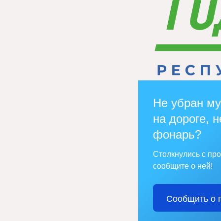
Не убран му
на дороге, н
фонарь?
Столкнулись с пр
сообщите о ней!
Сообщить о 