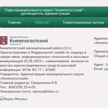
Глава муниципального округа "Княжпогостский" -
руководитель администрации
Главная
Новости
Территориальные органы
Админис
«Княжпо
Княжпогостский муниципальный район (12+)
Приемн
Зарегистрирован в Федеральной службе по надзору в
Общий о
сфере связи, информационных технологий и массовых
коммуникаций 25.06.2024 г., наименование: выписка из
Адрес: 1
реестра зарегистрированных средств массовой
Email:
e
информации ЭЛ № ФС 77 – 87669
Учредитель: Администрация муниципального округа
«Княжпогостский»
Главный редактор: Смирнягина И.В.
Тел.: 8(82139) 23-4-01
Электронная почта:
opmsu@inbox.ru