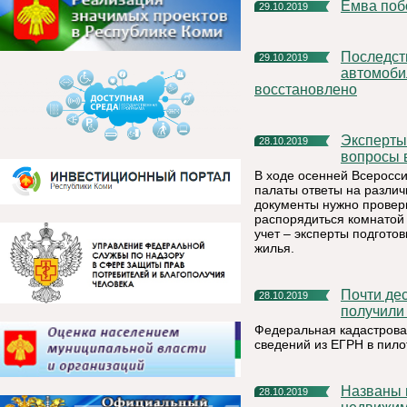
Емва по
29.10.2019
Последствия проливных дождей устранены: безопасное
29.10.2019
автомоби
восстановлено
Эксперты Федеральной кадастровой палаты ответили на
28.10.2019
вопросы 
В ходе осенней Всеросс
палаты ответы на различ
документы нужно провери
распорядиться комнатой 
учет – эксперты подгото
жилья.
Почти десять тысяч выписок о недвижимости россияне
28.10.2019
получили
Федеральная кадастровая
сведений из ЕГРН в пило
Названы вопросы, наиболее волнующие владельцев
28.10.2019