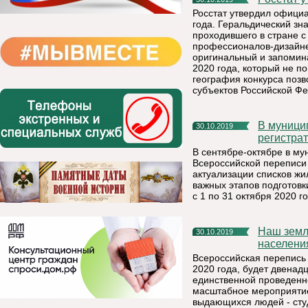
Росстат утвердил офици
года. Геральдический зн
проходившего в стране с 
профессионалов-дизайне
оригинальный и запомин
2020 года, который не 
география конкурса позв
субъектов Российской Ф
В муниципалитетах Коми приступили к устранению замечаний
30.10.2019
регистра
В сентябре-октябре в му
Всероссийской переписи 
актуализации списков жи
важных этапов подготовк
с 1 по 31 октября 2020 го
Наш земляк - вдохновитель и организатор переписей
30.10.2019
населени
Всероссийская перепись 
2020 года, будет двенадц
единственной проведенно
масштабное мероприятие
выдающихся людей - студ