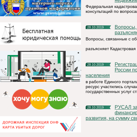
недвижим
Федеральная кадастрова
консультаций по вопрос
Вопросы, связанные с оборотом объектов недвижимости,
28.10.2019
разъясня
Вопросы, связанные с о
разъясняет Кадастровая
Регистрационно-экзаменационная группа ГИБДД ОМВД
28.10.2019
России п
населения
в работе Единого портала
ресурс участились случа
государственных услуг с
РУСАЛ заключил синдицированную сделку предэкспортного
28.10.2019
финансир
развития, на сумму 