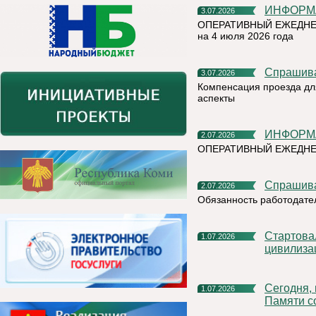
ИНФОР
3.07.2026
ОПЕРАТИВНЫЙ ЕЖЕДНЕ
на 4 июля 2026 года
Спрашив
3.07.2026
Компенсация проезда дл
аспекты
ИНФОР
2.07.2026
ОПЕРАТИВНЫЙ ЕЖЕДН
Спрашив
2.07.2026
Обязанность работодате
Стартовал X Международный фотоконкурс «Русская
1.07.2026
цивилиза
Сегодня, в День ветеранов боевых действий, в Сквере
1.07.2026
Памяти с