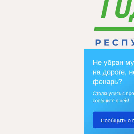
Не убран му
на дороге, н
фонарь?
Столкнулись с пр
сообщите о ней!
Сообщить о 