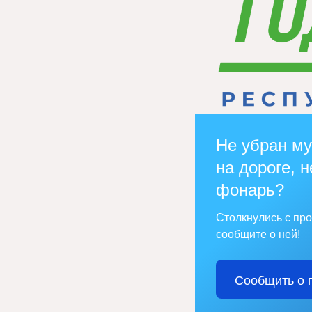
Не убран му
на дороге, н
фонарь?
Столкнулись с пр
сообщите о ней!
Сообщить о 