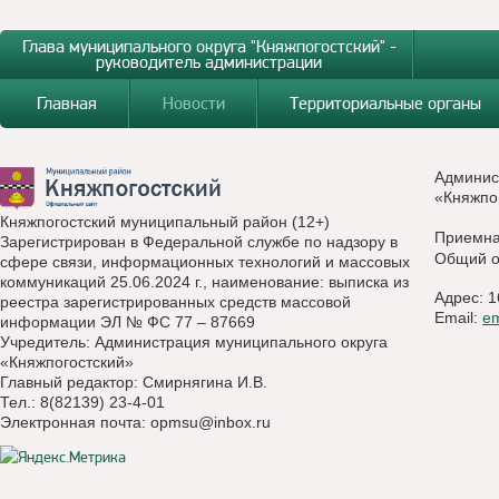
Глава муниципального округа "Княжпогостский" -
руководитель администрации
Главная
Новости
Территориальные органы
Админис
«Княжпо
Княжпогостский муниципальный район (12+)
Приемн
Зарегистрирован в Федеральной службе по надзору в
Общий о
сфере связи, информационных технологий и массовых
коммуникаций 25.06.2024 г., наименование: выписка из
Адрес: 1
реестра зарегистрированных средств массовой
Email:
e
информации ЭЛ № ФС 77 – 87669
Учредитель: Администрация муниципального округа
«Княжпогостский»
Главный редактор: Смирнягина И.В.
Тел.: 8(82139) 23-4-01
Электронная почта:
opmsu@inbox.ru