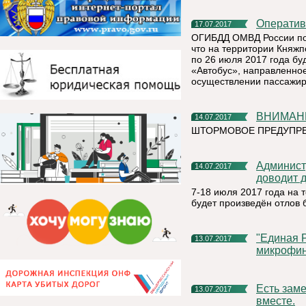
Операти
17.07.2017
ОГИБДД ОМВД России по 
что на территории Княжп
по 26 июля 2017 года б
«Автобус», направленно
осуществлении пассажир
ВНИМА
14.07.2017
ШТОРМОВОЕ ПРЕДУПР
Администрация муниципального района «Княжпогостский»
14.07.2017
доводит 
7-18 июля 2017 года на
будет произведён отлов
"Единая Россия" запустила "Народный контроль" за
13.07.2017
микрофин
Есть замечания по качеству работ? Проконтролируем
13.07.2017
вместе.