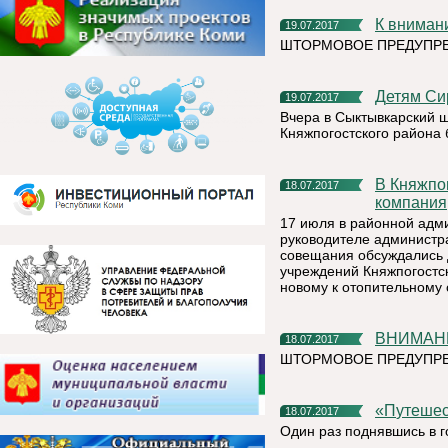
К внима
19.07.2017
ШТОРМОВОЕ ПРЕДУПР
Детям С
19.07.2017
Вчера в Сыктывкарский 
Княжпогостского района
В Княжпогостский район пришла новая ресурсоснабжающая
18.07.2017
компания
17 июля в районной адм
руководителе администр
совещания обсуждались 
учреждений Княжпогостск
новому к отопительному 
ВНИМА
18.07.2017
ШТОРМОВОЕ ПРЕДУПРЕЖ
«Путеш
18.07.2017
Один раз поднявшись в г