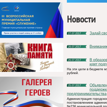
Новости
Задай св
27.07.2017
Внимани
26.07.2017
В образовательных учреждениях Княжпогостского района
26.07.2017
идет подг
На эти цели в бюджете 
рублей.
Объявление о приеме заявок на получение финансовой
25.07.2017
поддержк
предпринимательства
Администрация городско
постановлением админист
№236 муниципальной пр