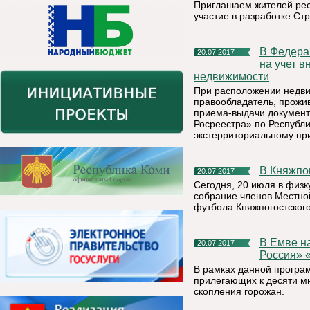
Приглашаем жителей рес
участие в разработке Ст
В Федеральной кадастровой палате можно подать заявление
20.07.2017
на учет в
недвижимости
При расположении недви
правообладатель, прожи
приема-выдачи документ
Росреестра» по Республ
экстерриториальному пр
В Княжп
20.07.2017
Сегодня, 20 июля в физк
собрание членов Местно
футбола Княжпогостског
В Емве началась реализация проекта партии «Единая
20.07.2017
Россия» 
В рамках данной програ
прилегающих к десяти м
скопления горожан.