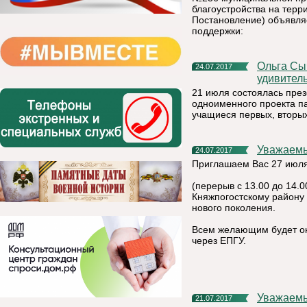
благоустройства на терр
Постановление) объявля
поддержки:
Ольга Сычугова: «Новый дневник расскажет школьникам об
24.07.2017
удивител
21 июля состоялась през
одноименного проекта па
учащиеся первых, вторых
Уважаемы
24.07.2017
Приглашаем Вас 27 июля 
(перерыв с 13.00 до 14.
Княжпогостскому району
нового поколения.
Всем желающим будет ок
через ЕПГУ.
Уважаем
21.07.2017