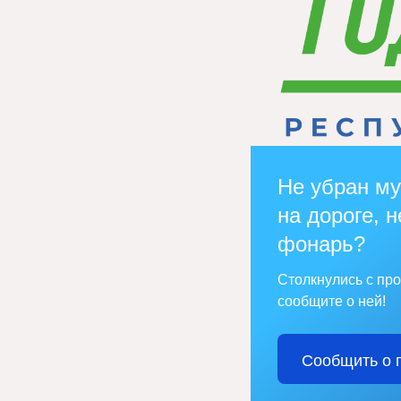
Не убран му
на дороге, н
фонарь?
Столкнулись с пр
сообщите о ней!
Сообщить о 