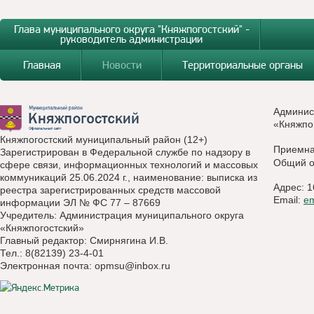
Глава муниципального округа "Княжпогостский" -
руководитель администрации
Главная
Новости
Территориальные органы
Админис
«Княжпо
Княжпогостский муниципальный район (12+)
Приемн
Зарегистрирован в Федеральной службе по надзору в
Общий о
сфере связи, информационных технологий и массовых
коммуникаций 25.06.2024 г., наименование: выписка из
Адрес: 1
реестра зарегистрированных средств массовой
Email:
e
информации ЭЛ № ФС 77 – 87669
Учредитель: Администрация муниципального округа
«Княжпогостский»
Главный редактор: Смирнягина И.В.
Тел.: 8(82139) 23-4-01
Электронная почта:
opmsu@inbox.ru