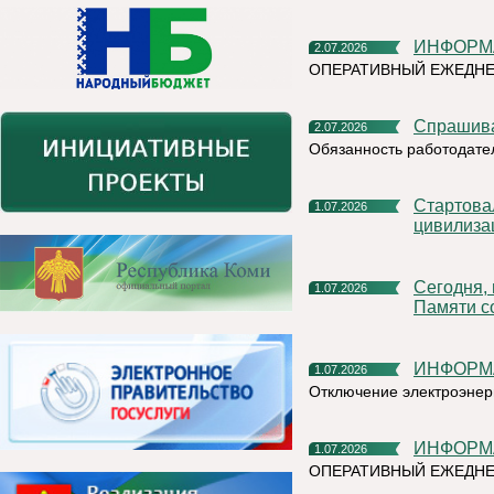
ИНФОР
2.07.2026
ОПЕРАТИВНЫЙ ЕЖЕДН
Спрашив
2.07.2026
Обязанность работодате
Стартовал X Международный фотоконкурс «Русская
1.07.2026
цивилиза
Сегодня, в День ветеранов боевых действий, в Сквере
1.07.2026
Памяти с
ИНФОР
1.07.2026
Отключение электроэнер
ИНФОР
1.07.2026
ОПЕРАТИВНЫЙ ЕЖЕДНЕ