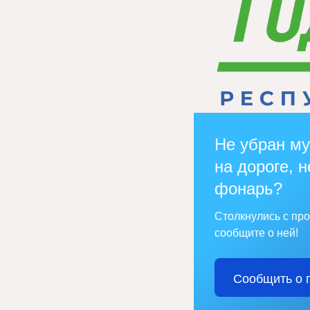
Не убран му
на дороге, н
фонарь?
Столкнулись с пр
сообщите о ней!
Сообщить о 