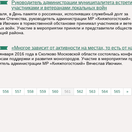
Руководитель администрации муниципалитета встретился с
6
участниками и ветеранами локальных войн
аля, в День памяти о россиянах, исполнявших служебный долг за
ми Отечества, руководитель администрации МР «Княжпогостский»
в Ивочкин в торжественной обстановке принимал участников и вет
ых войн. Участие в мероприятии приняли и представители общест
аций района.
«Многое зависит от активности на местах, то есть от 
6
 января 2016 года в Сколково Московской области состоялась кон
осам поддержки и развития моногородов. Участие в мероприятии п
итель администрации МР «Княжпогостский» Вячеслав Ивочкин.
556
557
558
559
560
561
562
563
564
565
»