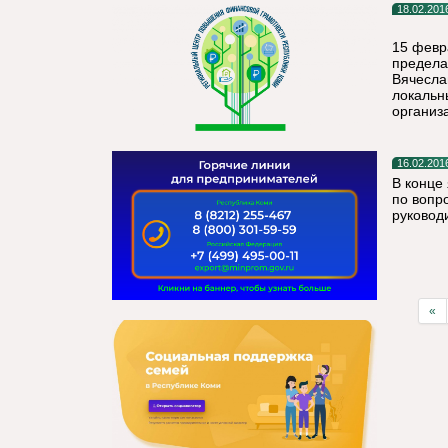
18.02.201
15 февр
предела
Вячесла
локальн
организ
16.02.201
В конце
по вопр
руковод
«