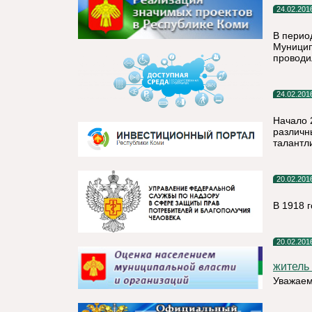
24.02.201
В перио
Муницип
проводи
24.02.201
Начало 
различн
талантл
20.02.201
В 1918 
20.02.201
житель
Уважаем