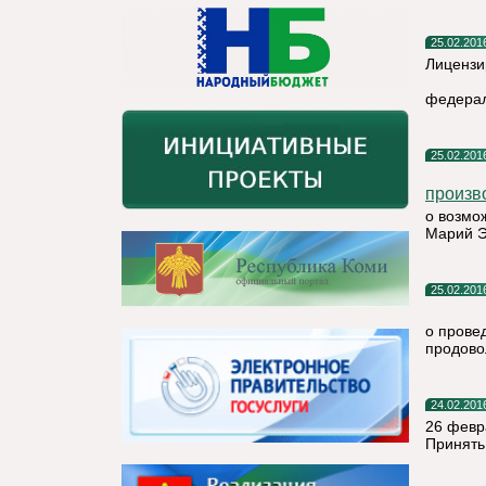
25.02.201
Лицензи
федерал
25.02.201
произв
о возмо
Марий Э
25.02.201
о прове
продово
24.02.201
26 февр
Принять