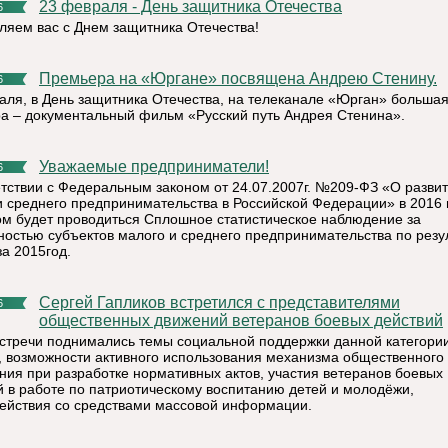
23 февраля - День защитника Отечества
6
ляем вас с Днем защитника Отечества!
Премьера на «Юргане» посвящена Андрею Стенину.
6
аля, в День защитника Отечества, на телеканале «Юрган» больша
а – документальный фильм «Русский путь Андрея Стенина».
Уважаемые предприниматели!
6
етствии с Федеральным законом от 24.07.2007г. №209-ФЗ «О разви
и среднего предпринимательства в Российской Федерации» в 2016 
ом будет проводиться Сплошное статистическое наблюдение за
ностью субъектов малого и среднего предпринимательства по резу
за 2015год.
Сергей Гапликов встретился с представителями
6
общественных движений ветеранов боевых действий
встречи поднимались темы социальной поддержки данной категори
, возможности активного использования механизма общественного
ния при разработке нормативных актов, участия ветеранов боевых
й в работе по патриотическому воспитанию детей и молодёжи,
ействия со средствами массовой информации.