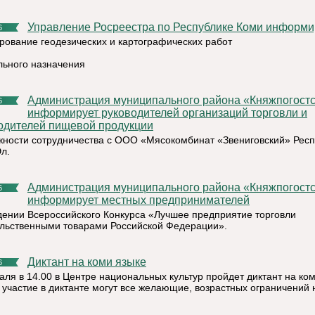
Управление Росреестра по Республике Коми информи
6
рование геодезических и картографических работ
ьного назначения
Администрация муниципального района «Княжпогостский»
6
информирует руководителей организаций торговли и
одителей пищевой продукции
жности сотрудничества с ООО «Мясокомбинат «Звениговский» Респ
л.
Администрация муниципального района «Княжпогостский»
6
информирует местных предпринимателей
дении Всероссийского Конкурса «Лучшее предприятие торговли
льственными товарами Российской Федерации».
Диктант на коми языке
6
аля в 14.00 в Центре национальных культур пройдет диктант на ком
 участие в диктанте могут все желающие, возрастных ограничений н