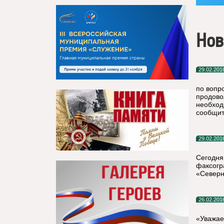
Нов
29.02.201
по вопр
продово
необход
сообщит
29.02.201
Сегодня
факсогр
«Северн
26.02.201
«Уважае