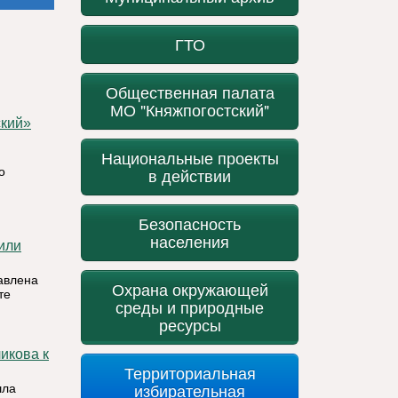
ГТО
Общественная палата
МО "Княжпогостский"
Национальные проекты
о
в действии
Безопасность
населения
авлена
Охрана окружающей
те
среды и природные
ресурсы
Территориальная
избирательная
шла