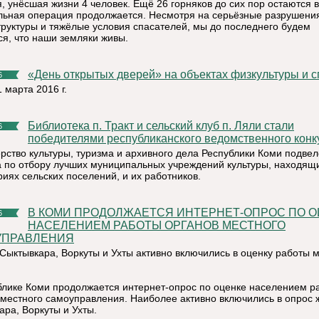
, унёсшая жизни 4 человек. Ещё 26 горняков до сих пор остаются в
льная операция продолжается. Несмотря на серьёзные разрушени
руктуры и тяжёлые условия спасателей, мы до последнего будем
ся, что наши земляки живы.
«День открытых дверей» на объектах физкультуры и 
6
1 марта 2016 г.
Библиотека п. Тракт и сельский клуб п. Ляли стали
6
победителями республиканского ведомственного конк
рство культуры, туризма и архивного дела Республики Коми подвел
а по отбору лучших муниципальных учреждений культуры, находящ
риях сельских поселений, и их работников.
В КОМИ ПРОДОЛЖАЕТСЯ ИНТЕРНЕТ-ОПРОС ПО ОЦЕНКЕ
6
НАСЕЛЕНИЕМ РАБОТЫ ОРГАНОВ МЕСТНОГО
УПРАВЛЕНИЯ
Сыктывкара, Воркуты и Ухты активно включились в оценку работы 
блике Коми продолжается интернет-опрос по оценке населением р
 местного самоуправления. Наиболее активно включились в опрос 
ара, Воркуты и Ухты.