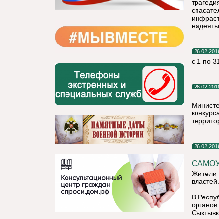
трагедия
спасате
инфраст
надеять
26.02.201
с 1 по 3
26.02.201
Министе
конкурс
террито
26.02.201
САМО
Жители 
властей.
В Респу
органов
Сыктывк