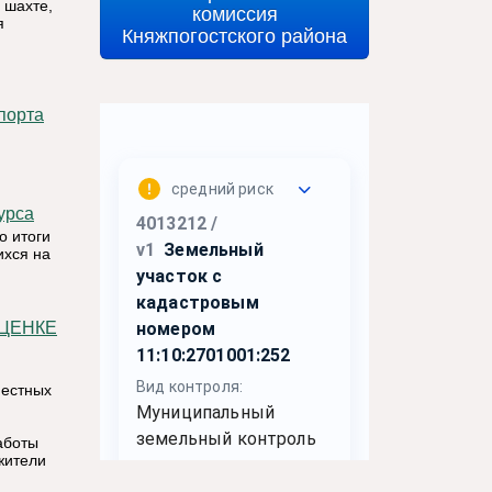
 шахте,
комиссия
я
Княжпогостского района
спорта
урса
о итоги
ихся на
местных
аботы
жители