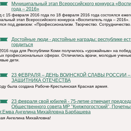
Муниципальный этап Всероссийского конкурса «Воспитатель
6
года – 2016»
д с 15 февраля 2016 года по 18 февраля 2016 года состоялся еже
альный этап Всероссийского конкурса «Воспитатель года – 2016».
лся под девизом: «Профессионализм. Творчество. Сотрудничество.
Достойные люди - достойные награды: республике есть кем
6
гордиться
2016 года для Республики Коми получилось «урожайным» на побед
ых профессиональных сферах. Отличились врачи, молодые ученые
ивые дети.
23 ФЕВРАЛЯ – ДЕНЬ ВОИНСКОЙ СЛАВЫ РОССИИ – ДЕНЬ
6
ЗАЩИТНИКА ОТЕЧЕСТВА
году была создана Рабоче-Крестьянская Красная армия.
23 февраля свой юбилей - 75-летие отмечает председатель
6
Общественного совета МР "Княжпогостский", Почетны
 г.Емва Ангелина Михайловна Барбашева
ая Ангелина Михайловна!