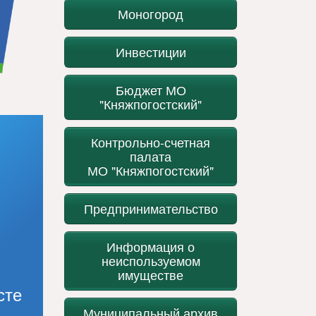
Моногород
Инвестиции
Бюджет МО
"Княжпогостский"
Контрольно-счетная
палата
МО "Княжпогостский"
Предпринимательство
Информация о
неиспользуемом
имуществе
сте
Муниципальный архив