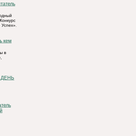
годный
 Конкурс
 Успех».
ы в
,
й