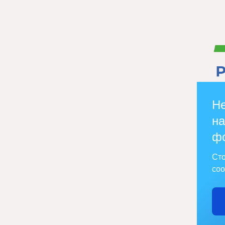
Не
на
ф
Сто
соо