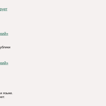
рует
ублики
и языке.
ет.