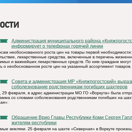
ости
Администрация муниципального района «Княжпогостский»
6
информирует о телефонах горячей линии
осам необоснованного роста цен на товары первой необходимости:
льствие, лекарственные средства, включенные в перечень жизненн
имых и важнейших лекарственных средств. По ним граждане могут
ь о необоснованном росте цен на указанный ассортимент товаров.
Совета и администрация МР «Княжпогостский» выразили
6
соболезнование родственникам погибших шахтеров
, 29 февраля, в адрес администрации МО ГО «Воркута» была отпр
амма со словами соболезнования родственникам погибших на шах
ая»:
Обращение Врио Главы Республики Коми Сергея Гапликова к
6
жителям республики
мые земляки. 25 февраля на шахте «Северная» в Воркуте произо