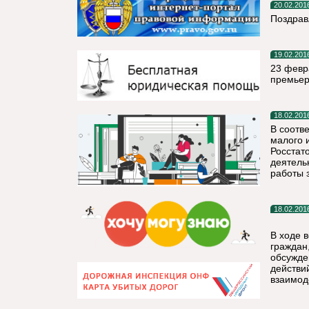
20.02.201
Поздрав
19.02.201
23 февр
премьер
18.02.201
В соотв
малого 
Росстат
деятель
работы 
18.02.201
В ходе 
граждан
обсужде
действи
взаимод