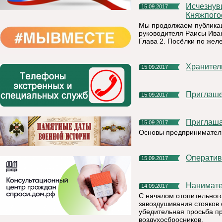
Исчезнувшие и исчезающие поселения на территории
15.09.2017
Княжпого
Мы продолжаем публикац
руководителя Раисы Ива
Глава 2. Посёлки по жел
Хранител
15.09.2017
Приглаш
15.09.2017
Приглаш
15.09.2017
Основы предприниматель
Операти
15.09.2017
Нанимат
14.09.2017
С началом отопительного
завоздушивания стояков
убедительная просьба пр
воздухосбросников.