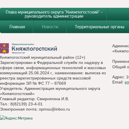
Глава муниципального округа "Княжпогостский" -
руководитель администрации
Главная
Новости
Территориальные органы
Админис
«Княжпо
Княжпогостский муниципальный район (12+)
Приемн
Зарегистрирован в Федеральной службе по надзору в
Общий о
сфере связи, информационных технологий и массовых
коммуникаций 25.06.2024 г., наименование: выписка из
Адрес: 1
реестра зарегистрированных средств массовой
Email:
e
информации ЭЛ № ФС 77 – 87669
Учредитель: Администрация муниципального округа
«Княжпогостский»
Главный редактор: Смирнягина И.В.
Тел.: 8(82139) 23-4-01
Электронная почта:
opmsu@inbox.ru