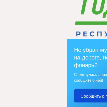
Не убран му
на дороге, н
фонарь?
Столкнулись с пр
сообщите о ней!
Сообщить о 