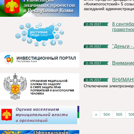
«Княжпогостский» 5 созыв
заседаний администраци
8 сентября 2017г в России проходил День финансовой
11.09.2017
грамотнос
"Деньги 
11.09.2017
Внимание
11.09.2017
ВНИМАН
11.09.2017
Отключение электроэнер
«
504
505
50