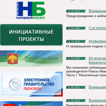
Внимани
13.09.2017
Предупреждение о небла
Состоял
13.09.2017
Информа
12.09.2017
О прекращении подачи г
Исчезнувшие и исчезающие поселения на территории
12.09.2017
Княжпого
Мы начинаем публикацию
руководителя Раисы Ива
Часть I "Населённые пун
Внимание
12.09.2017
Внимани
11.09.2017
Внеочередная двадцать 