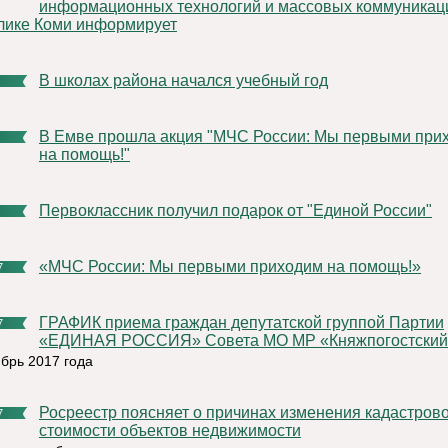
информационных технологий и массовых коммуникац
лике Коми информирует
В школах района начался учебный год
В Емве прошла акция "МЧС России: Мы первыми приходим
на помощь!"
Первоклассник получил подарок от "Единой России"
«МЧС России: Мы первыми приходим на помощь!»
7
ГРАФИК приема граждан депутатской группой Партии
7
«ЕДИНАЯ РОССИЯ» Совета МО МР «Княжпогостский
ябрь 2017 года
Росреестр поясняет о причинах изменения кадастровой
7
стоимости объектов недвижимости