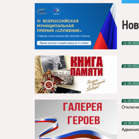
Нов
11.09.201
11.09.201
11.09.201
11.09.201
Отключе
10.09.201
Админис