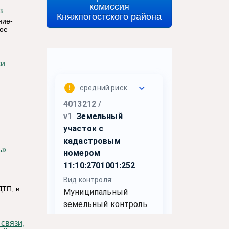
комиссия
в
Княжпогостского района
ие-
кое
ки
ь»
ДТП, в