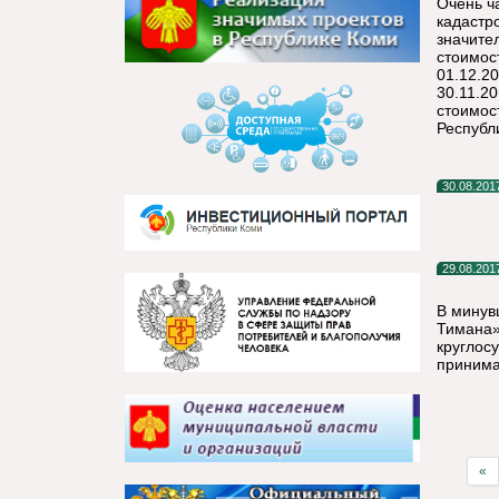
Очень ч
кадастр
значите
стоимос
01.12.2
30.11.2
стоимос
Республ
30.08.201
29.08.201
В минув
Тимана»
круглос
принима
«