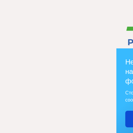
Не
на
ф
Сто
соо