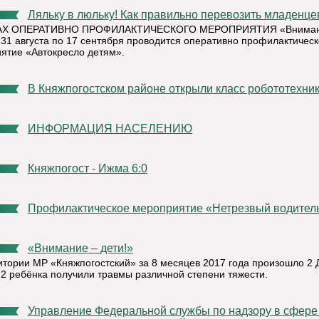
Ляльку в люльку! Как правильно перевозить младенце
АХ ОПЕРАТИВНО ПРОФИЛАКТИЧЕСКОГО МЕРОПРИЯТИЯ «Вниман
с 31 августа по 17 сентября проводится оперативно профилактичес
ятие «Автокресло детям».
В Княжпогостском районе открыли класс робототехни
ИНФОРМАЦИЯ НАСЕЛЕНИЮ
Княжпогост - Ижма 6:0
Профилактическое мероприятие «Нетрезвый водител
«Внимание – дети!»
итории МР «Княжпогостский» за 8 месяцев 2017 года произошло 2 
 2 ребёнка получили травмы различной степени тяжести.
Управление Федеральной службы по надзору в сфере связи,