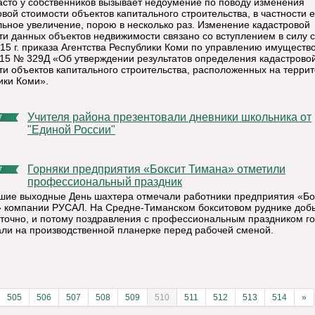
асто у собственников вызывает недоумение по поводу изменения
овой стоимости объектов капитального строительства, в частности 
льное увеличение, порою в несколько раз. Изменение кадастровой
ти данных объектов недвижимости связано со вступлением в силу с
015 г. приказа Агентства Республики Коми по управлению имуществ
015 № 329Д «Об утверждении результатов определения кадастрово
ти объектов капитального строительства, расположенных на терри
ики Коми».
Учителя района презентовали дневники школьника от
7
"Единой России"
Горняки предприятия «Боксит Тимана» отметили
7
профессиональный праздник
шие выходные День шахтера отмечали работники предприятия «Бо
 компании РУСАЛ. На Средне-Тиманском бокситовом руднике доб
уточно, и потому поздравления с профессиональным праздником г
ли на производственной планерке перед рабочей сменой.
505
506
507
508
509
510
511
512
513
514
»