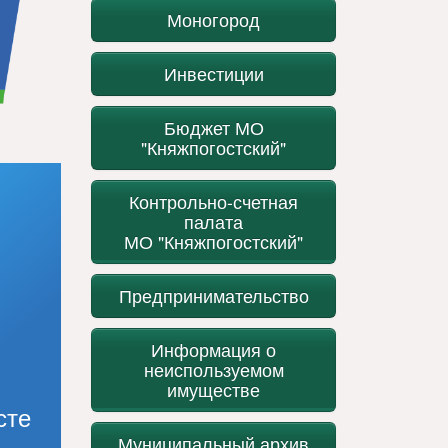
Моногород
Инвестиции
Бюджет МО
"Княжпогостский"
Контрольно-счетная
палата
МО "Княжпогостский"
Предпринимательство
Информация о
неиспользуемом
имуществе
сте
Муниципальный архив