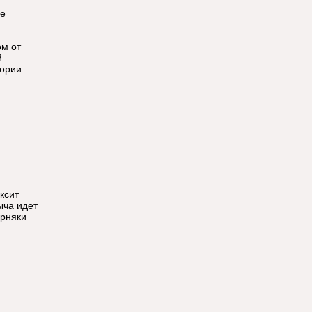
ее
ом от
й
тории
ксит
ыча идет
орняки