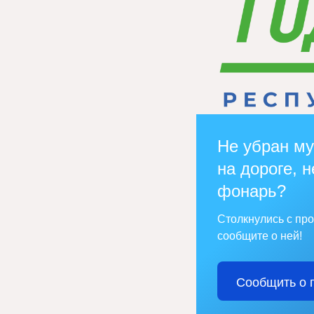
Не убран му
на дороге, н
фонарь?
Столкнулись с пр
сообщите о ней!
Сообщить о 