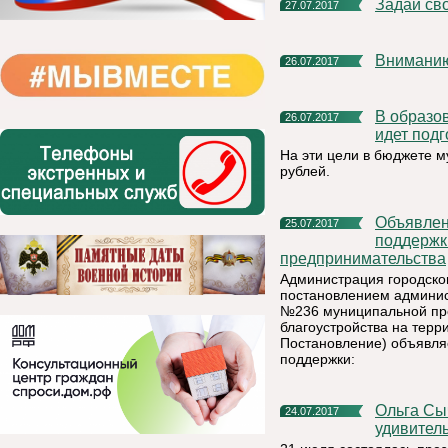
Задай св
27.07.2017
Внимани
26.07.2017
В образовательных учреждениях Княжпогостского района
26.07.2017
идет подг
На эти цели в бюджете 
рублей.
Объявление о приеме заявок на получение финансовой
25.07.2017
поддержк
предпринимательства
Администрация городско
постановлением админист
№236 муниципальной пр
благоустройства на терр
Постановление) объявля
поддержки:
Ольга Сычугова: «Новый дневник расскажет школьникам об
24.07.2017
удивител