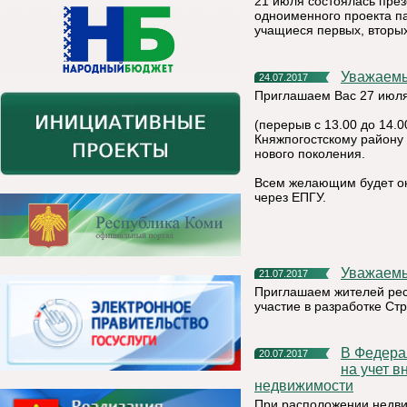
21 июля состоялась през
одноименного проекта па
учащиеся первых, вторых
Уважаемы
24.07.2017
Приглашаем Вас 27 июля 
(перерыв с 13.00 до 14.
Княжпогостскому району
нового поколения.
Всем желающим будет ок
через ЕПГУ.
Уважаем
21.07.2017
Приглашаем жителей рес
участие в разработке Ст
В Федеральной кадастровой палате можно подать заявление
20.07.2017
на учет в
недвижимости
При расположении недви