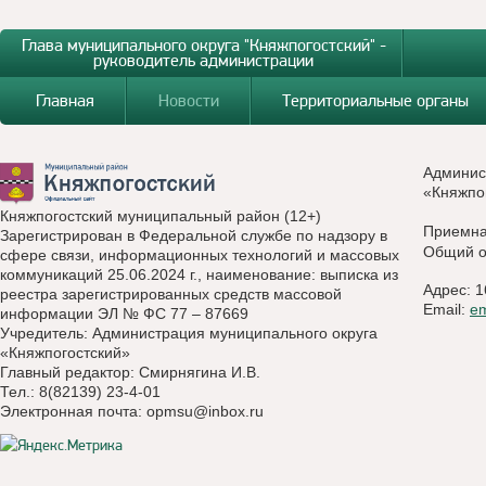
Глава муниципального округа "Княжпогостский" -
руководитель администрации
Главная
Новости
Территориальные органы
Админис
«Княжпо
Княжпогостский муниципальный район (12+)
Приемн
Зарегистрирован в Федеральной службе по надзору в
Общий о
сфере связи, информационных технологий и массовых
коммуникаций 25.06.2024 г., наименование: выписка из
Адрес: 1
реестра зарегистрированных средств массовой
Email:
e
информации ЭЛ № ФС 77 – 87669
Учредитель: Администрация муниципального округа
«Княжпогостский»
Главный редактор: Смирнягина И.В.
Тел.: 8(82139) 23-4-01
Электронная почта:
opmsu@inbox.ru