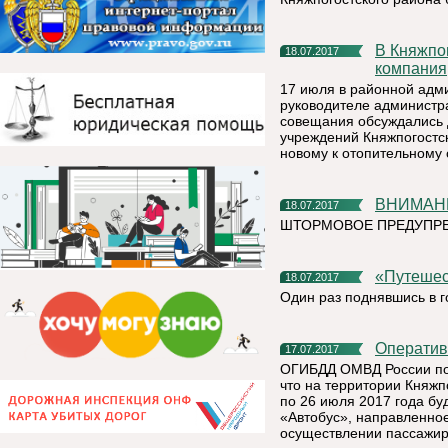
В Княжпогостский район пришла новая ресурсоснабжающая
18.07.2017
компания
17 июля в районной адм
руководителе администр
совещания обсуждались 
учреждений Княжпогостск
новому к отопительному 
ВНИМА
18.07.2017
ШТОРМОВОЕ ПРЕДУПРЕЖ
«Путеш
18.07.2017
Один раз поднявшись в г
Операти
17.07.2017
ОГИБДД ОМВД России по 
что на территории Княжп
по 26 июля 2017 года б
«Автобус», направленно
осуществлении пассажир