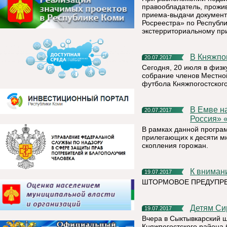
правообладатель, прожи
приема-выдачи документ
Росреестра» по Республ
экстерриториальному пр
В Княжп
20.07.2017
Сегодня, 20 июля в физк
собрание членов Местно
футбола Княжпогостског
В Емве началась реализация проекта партии «Единая
20.07.2017
Россия» 
В рамках данной програ
прилегающих к десяти м
скопления горожан.
К внима
19.07.2017
ШТОРМОВОЕ ПРЕДУПР
Детям С
19.07.2017
Вчера в Сыктывкарский 
Княжпогостского района