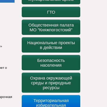
ГТО
Общественная палата
МО "Княжпогостский"
Национальные проекты
г»
в действии
Безопасность
населения
ет о
Охрана окружающей
среды и природные
ресурсы
арочная
Территориальная
избирательная