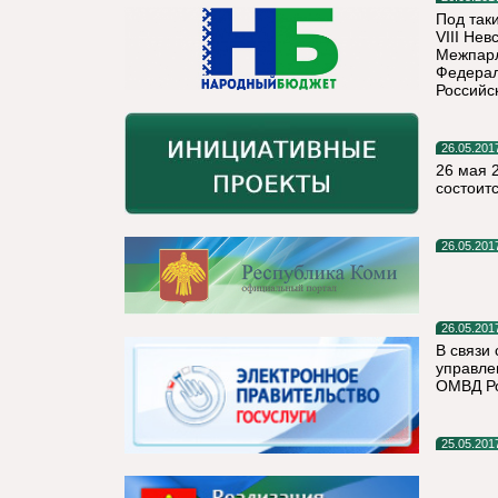
Под так
VIII Не
Межпарл
Федерал
Российс
26.05.201
26 мая 
состоит
26.05.201
26.05.201
В связи
управле
ОМВД Ро
25.05.201