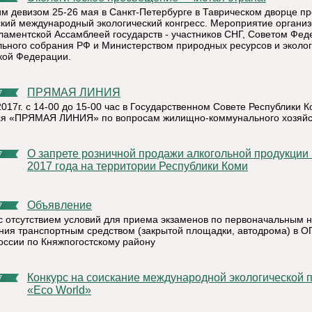
им девизом 25-26 мая в Санкт-Петербурге в Таврическом дворце п
вский международный экологический конгресс. Мероприятие органи
аментской Ассамблеей государств - участников СНГ, Советом Фед
ьного собрания РФ и Министерством природных ресурсов и эколо
кой Федерации.
ПРЯМАЯ ЛИНИЯ
7
2017г. с 14-00 до 15-00 час в Государственном Совете Республики 
ся «ПРЯМАЯ ЛИНИЯ» по вопросам жилищно-коммунального хозяйс
О запрете розничной продажи алкогольной продукции 1 июня
7
2017 года на территории Республики Коми
Объявление
7
 с отсутствием условий для приема экзаменов по первоначальным 
ния транспортным средством (закрытой площадки, автодрома) в 
ссии по Княжпогостскому району
Конкурс на соискание международной экологической премии
7
«Ecо World»