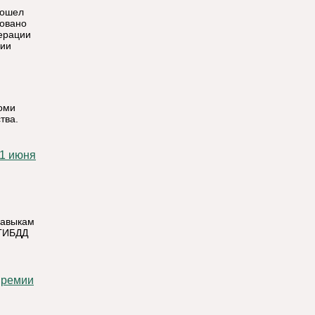
рошел
зовано
ерации
гии
Коми
тва.
навыкам
ОГИБДД