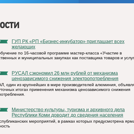
ости
ГУП РК «РП «Бизнес-инкубатор» приглашает всех
7
желающих
обучение по 16-часовой программе мастер-класса «Участие в
ственных и муниципальных закупках как поставщика товаров и услу
РУСАЛ сэкономил 26 млн рублей от механизма
7
ценозависимого снижения электропотребления
Л, один из крупнейших в мире производителей алюминия, объявля
точных итогах применения механизма ценозависимого снижения
потребления.
Министерство культуры, туризма и архивного дела
7
Республики Коми доводит до сведения населения
спубликанских мероприятий, в рамках которых предусмотрена ярм
ность