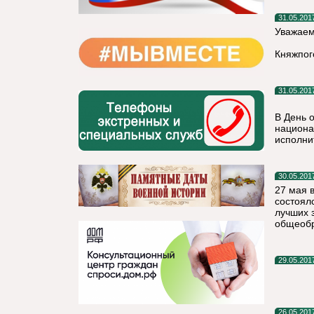
31.05.201
Уважаем
Княжпог
31.05.201
В День 
национа
исполни
30.05.201
27 мая в
состоял
лучших 
общеобр
29.05.201
26.05.201