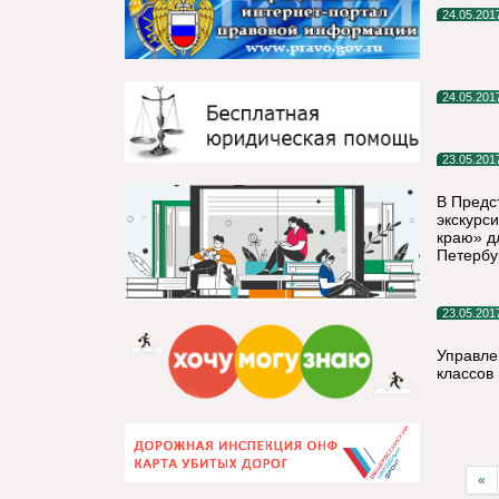
24.05.201
24.05.201
23.05.201
В Предс
экскурс
краю» д
Петербу
23.05.201
Управле
классов 
«