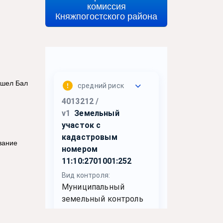
комиссия
Княжпогостского района
ошел Бал
вание