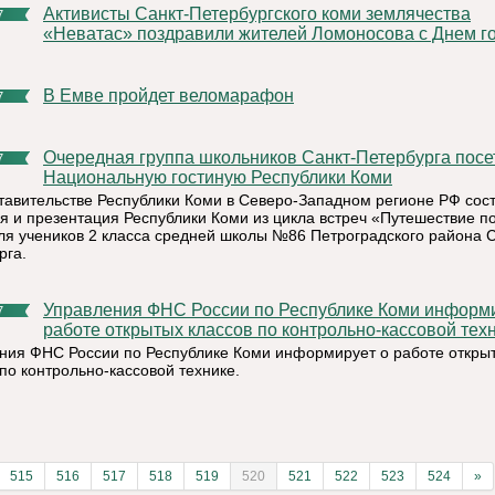
Активисты Санкт-Петербургского коми землячества
7
«Неватас» поздравили жителей Ломоносова с Днем г
В Емве пройдет веломарафон
7
Очередная группа школьников Санкт-Петербурга посетила
7
Национальную гостиную Республики Коми
тавительстве Республики Коми в Северо-Западном регионе РФ сос
ия и презентация Республики Коми из цикла встреч «Путешествие п
ля учеников 2 класса средней школы №86 Петроградского района С
рга.
Управления ФНС России по Республике Коми информирует о
7
работе открытых классов по контрольно-кассовой техн
ния ФНС России по Республике Коми информирует о работе откры
по контрольно-кассовой технике.
515
516
517
518
519
520
521
522
523
524
»