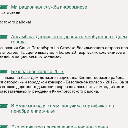
Миграционная служба информирует
7
ые жители
остского района!
Ансамбль «Дзоридз» поздравил петербуржцев с Днем
7
города
основания Санкт-Петербурга на Стрелке Васильевского острова пр
льностей. На сцене выступили более 20 творческих коллективов и
телей в национальных костюмах.
Безопасное колесо 2017
7
 г. Емва на базе Дом детского творчества Княжпогостского района
ся отборочный городской конкурс «Безопасное колесо - 2017». За з
знатоков дорожного движения соревновалось пять команд из пяти
азовательных учреждений Княжпогостского района.
В Емве молодая семья получила сертификат на
7
приобретение жилья
Экологическое просвещение – чистая страна.
7