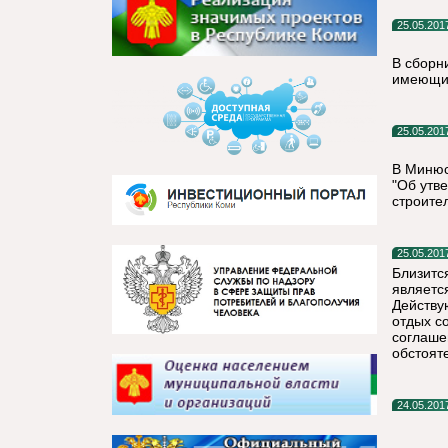
25.05.201
В сборн
имеющим
25.05.201
В Минюс
"Об утв
строите
25.05.201
Близится
является
Действу
отдых с
соглаше
обстоят
24.05.201