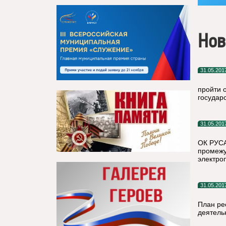
Нов
31.05.201
пройти 
государ
31.05.201
ОК РУСА
промежу
электро
31.05.201
План ре
деятель