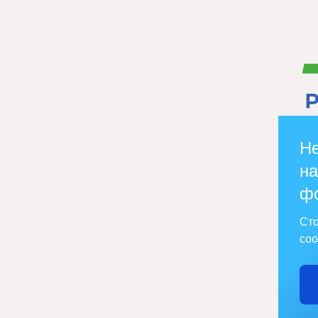
Не
на
ф
Сто
соо