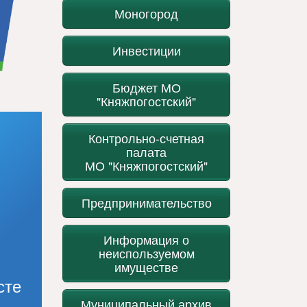
Моногород
Инвестиции
Бюджет МО
"Княжпогостский"
Контрольно-счетная
палата
МО "Княжпогостский"
Предпринимательство
Информация о
неиспользуемом
имуществе
сте
Муниципальный архив