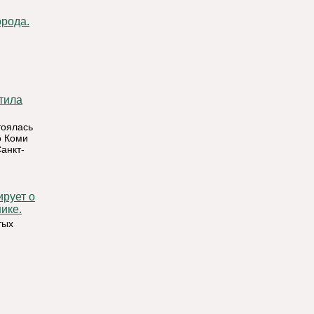
орода.
тоялась
о Коми
анкт-
ике.
тых