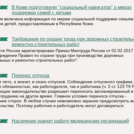
В Коми подготовили "социальный навигатор" о мерах
7
поддержки семей с детьми
ик включена информация по мерам социальной поддержки семьям
 детей, предоставляемым в Республике Коми.
Требования по охране труда при дорожных строительных и
7
ремонтно-строительных работ
те России зарегистрирован Приказ Минтруда России от 02.02.2017
ерждении Правил по охране труда при производстве дорожных
льных и ремонтно-строительных работ".
Перенос отпуска
7
 лето, а значит, и сезон отпусков. Соблюдение отпускного графика
 обязанностью, как работодателя, так и работника (ч. 2 ст. 123 ТК 
ющее законодательство разрешает переносить запланированный в
отрудника на другое время. Главное условие переноса отпуска -
ние сторон. В любом случае невозможно заранее предусмотреть в
ельства. Поэтому работник и работодатель могут договориться.
Население оценит работу медицинских организаций
7