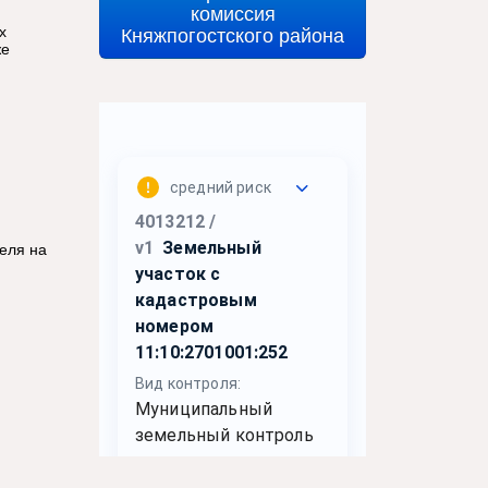
комиссия
Княжпогостского района
х
же
я
теля на