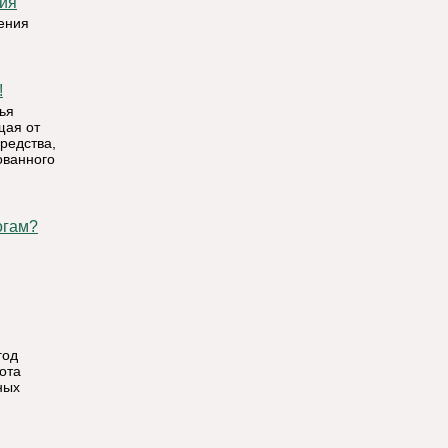
ния
ения
!
ья
щая от
редства,
ованного
огам?
год
ота
ных