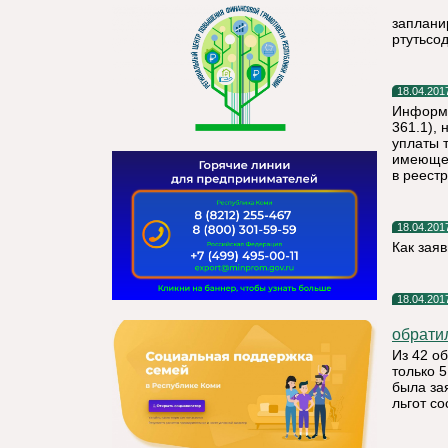
заплани
ртутьсо
18.04.201
Информи
361.1),
уплаты 
имеющег
в реест
18.04.201
Как зая
18.04.201
обрати
Из 42 о
только 
была за
льгот с