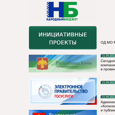
ОД МО М
21.04.201
Сегодня
компани
в прови
21.04.201
21.04.201
Админис
«Копилк
и публи