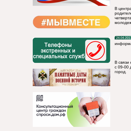
В центр
родител
четверт
молодеж
24.04.201
информ
В связи
с 09-00
город.