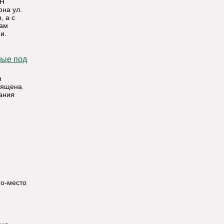
ИН
она ул.
, а с
сам
и.
и
священа
ания
но-место