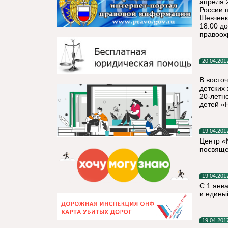
апреля 
России 
Шевченко
18:00 д
правоох
20.04.201
В восто
детских
20-летн
детей «
19.04.201
Центр «
посвяще
19.04.201
С 1 янв
и едины
19.04.201