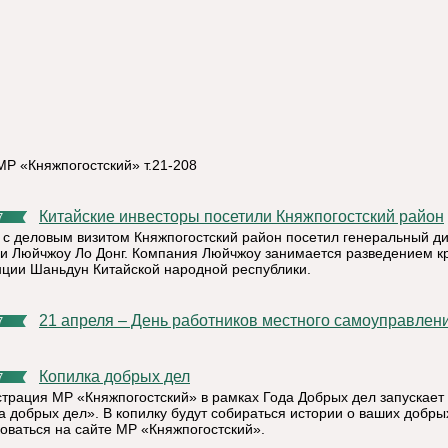
Р «Княжпогостский» т.21-208
Китайские инвесторы посетили Княжпогостский район
7
 с деловым визитом Княжпогостский район посетил генеральный д
и Люйчжоу Ло Донг. Компания Люйчжоу занимается разведением к
нции Шаньдун Китайской народной республики.
21 апреля – День работников местного самоуправлени
7
Копилка добрых дел
7
трация МР «Княжпогостский» в рамках Года Добрых дел запускает
а добрых дел». В копилку будут собираться истории о ваших добры
коваться на сайте МР «Княжпогостский».