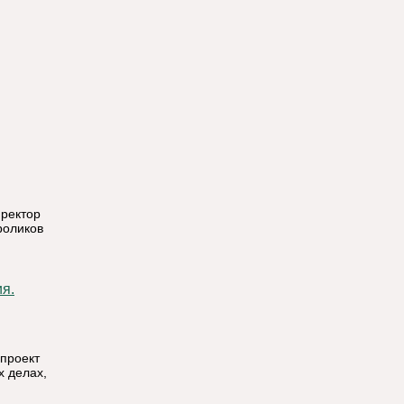
иректор
роликов
я.
 проект
х делах,