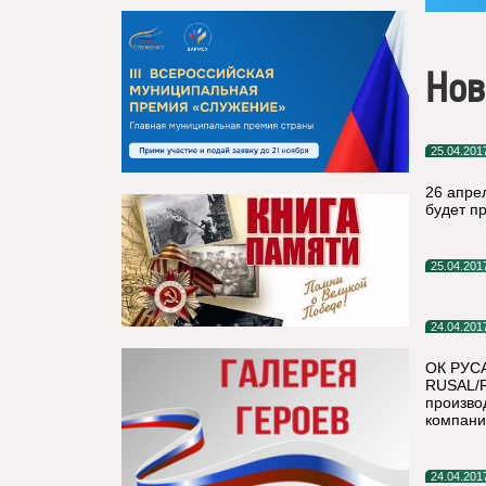
Нов
25.04.201
26 апре
будет п
25.04.201
24.04.201
ОК РУСА
RUSAL/R
произво
компани
24.04.201