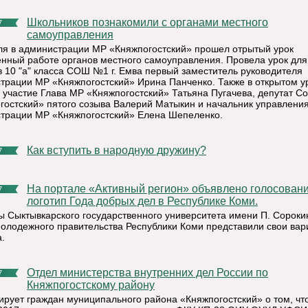
Школьников познакомили с органами местного
7
самоуправления
ля в администрации МР «Княжпогостский» прошел отрытый урок
нный работе органов местного самоуправления. Провела урок для
в 10 "а" класса СОШ №1 г. Емва первый заместитель руководителя
трации МР «Княжпогостский» Ирина Панченко. Также в открытом у
 участие Глава МР «Княжпогостский» Татьяна Пугачева, депутат С
гостский» пятого созыва Валерий Матыкин и начальник управлени
трации МР «Княжпогостский» Елена Шепеленко.
Как вступить в народную дружину?
7
На портале «Активный регион» объявлено голосование за
7
логотип Года добрых дел в Республике Коми.
ы Сыктывкарского государственного университета имени П. Сороки
олодежного правительства Республики Коми представили свои вар
.
Отдел министерства внутренних дел России по
7
Княжпогостскому району
рует граждан муниципального района «Княжпогостский» о том, чт