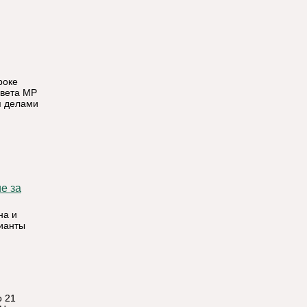
роке
овета МР
я делами
на и
ианты
о 21