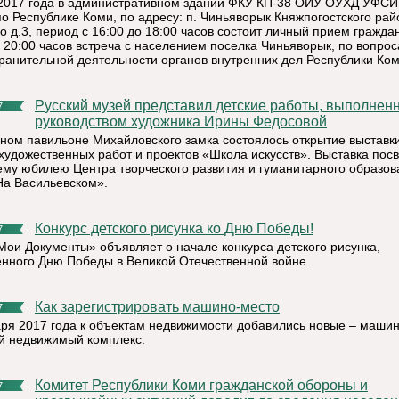
2017 года в административном здании ФКУ КП-38 ОИУ ОУХД УФС
по Республике Коми, по адресу: п. Чиньяворык Княжпогостского рай
 д.3, период с 16:00 до 18:00 часов состоит личный прием граждан
о 20:00 часов встреча с населением поселка Чиньяворык, по вопро
ранительной деятельности органов внутренних дел Республики Ком
Русский музей представил детские работы, выполненные под
7
руководством художника Ирины Федосовой
чном павильоне Михайловского замка состоялось открытие выставк
 художественных работ и проектов «Школа искусств». Выставка по
ему юбилею Центра творческого развития и гуманитарного образов
На Васильевском».
Конкурс детского рисунка ко Дню Победы!
7
Мои Документы» объявляет о начале конкурса детского рисунка,
нного Дню Победы в Великой Отечественной войне.
Как зарегистрировать машино-место
7
аря 2017 года к объектам недвижимости добавились новые – маши
й недвижимый комплекс.
Комитет Республики Коми гражданской обороны и
7