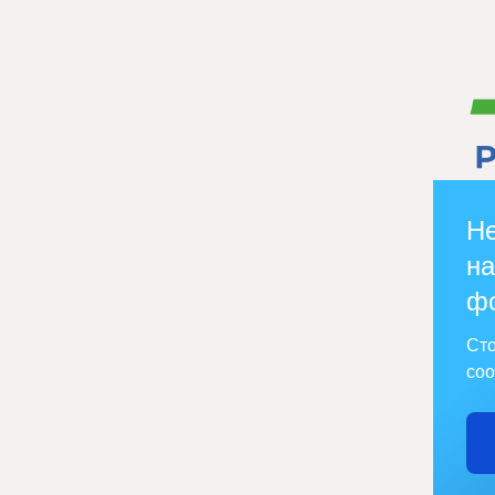
Не
на
ф
Сто
соо