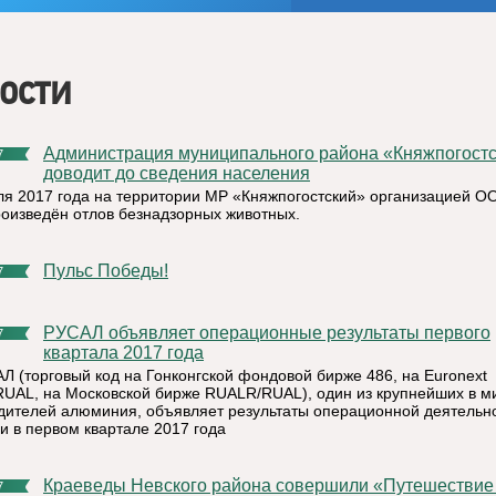
ости
Администрация муниципального района «Княжпогостский»
7
доводит до сведения населения
ля 2017 года на территории МР «Княжпогостский» организацией О
роизведён отлов безнадзорных животных.
Пульс Победы!
7
РУСАЛ объявляет операционные результаты первого
7
квартала 2017 года
Л (торговый код на Гонконгской фондовой бирже 486, на Euronext
UAL, на Московской бирже RUALR/RUAL), один из крупнейших в м
дителей алюминия, объявляет результаты операционной деятельн
и в первом квартале 2017 года
Краеведы Невского района совершили «Путешествие по
7