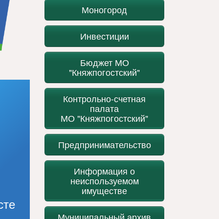
Моногород
Инвестиции
Бюджет МО
"Княжпогостский"
Контрольно-счетная
палата
МО "Княжпогостский"
Предпринимательство
Информация о
неиспользуемом
имуществе
сте
Муниципальный архив