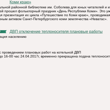
Коми краю»
альной районной библиотеке им. Соболева для юных читателей и и
ей прошел фольклорный праздник «День Республики Коми». Это у
ая презентация их цикла «Путешествие по Коми краю», проводима
ным активом Санкт-Петербургского коми землячества «Неватас».
ДВП отключение теплоносителя плановые работы
7
ация населению
 с проведением плановых работ на котельной ДВП
 до 16-00 час 24.04.2017г, временно прекращена подача теплоноси