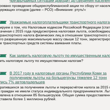
чрезвычайных ситуаций доводит до сведения населе
ровано проведение общереспубликанской акции по сбору от насел
держащих отходов (далее – РСО) «Внимание: ртуть!»
Уважаемые налогоплательщики транспортного налога
7
руем о том, что Налоговым кодексом Российской Федерации (стат
 начиная с 2015 года предусмотрена налоговая льгота, освобождаю
транспортного налога физических лиц в отношении транспортного с
о разрешенную максимальную массу свыше 12 тонн, зарегистрир
ре транспортных средств системы взимания платы.
Как заявить налоговую льготу по имущественным нал
7
вить налоговую льготу по имущественным налогам?
В 2017 году в налоговые органы Республики Коми за
7
получением льготы на большегрузы тяжелее 12 тонн
лись 7% автовладельцев
братившихся за получением льготы и перерасчётом налога за 2015 
5 граждан не имели статуса индивидуального предпринимателя. Льг
явлена в отношении 85 большегрузов. Общая сумма предоставлен
оставила более 1 миллиона рублей.