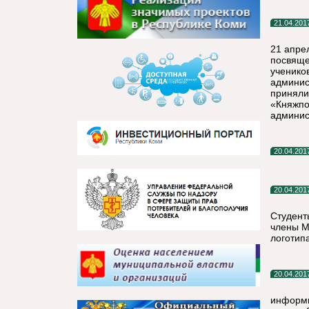
21.04.201
21 апре
посвяще
ученико
админис
приняли
«Княжпо
админис
20.04.201
20.04.201
Студент
члены М
логотипа
20.04.201
информи