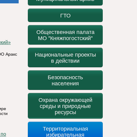
ГТО
Общественная палата
МО "Княжпогостский"
Национальные проекты
ОО Аракс
в действии
Безопасность
населения
Охрана окружающей
среды и природные
ире
ресурсы
ости
Территориальная
избирательная