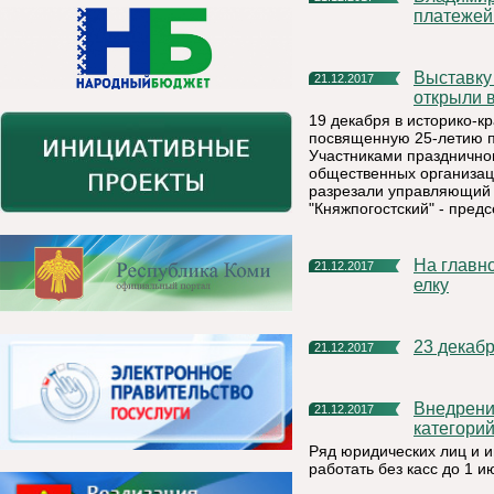
платежей
Выставку в честь 25-летия предприятия «Боксит Тимана»
21.12.2017
открыли 
19 декабря в историко-к
посвященную 25-летию п
Участниками празднично
общественных организац
разрезали управляющий 
"Княжпогостский" - пред
На главной площади г. Емва установили новую новогоднюю
21.12.2017
елку
23 декаб
21.12.2017
Внедрение контрольно-кассовой техники (ККТ) для некоторых
21.12.2017
категори
Ряд юридических лиц и 
работать без касс до 1 и