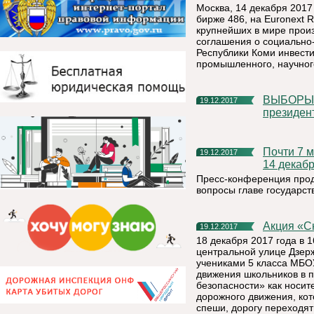
Москва, 14 декабря 2017
бирже 486, на Euronext 
крупнейших в мире произ
соглашения о социально
Республики Коми инвести
промышленного, научног
ВЫБОРЫ ПРЕЗИДЕНТА РОССИИ Памфилова дала старт
19.12.2017
президен
Почти 7 млн россиян посмотрели пресс-конференцию Путина
19.12.2017
14 декаб
Пресс-конференция продо
вопросы главе государст
Акция «
19.12.2017
18 декабря 2017 года в 
центральной улице Дзерж
учениками 5 класса МБО
движения школьников в 
безопасности» как носи
дорожного движения, кот
спеши, дорогу переходя