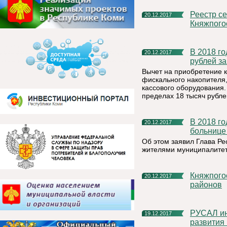
Реестр секций, кружков и творческих объединений
20.12.2017
Княжпого
В 2018 году предприниматели Коми смогут получить 18 тысяч
20.12.2017
рублей за
Вычет на приобретение к
фискального накопителя,
кассового оборудования.
пределах 18 тысяч рубле
В 2018 году в Княжпогостской центральной районной
20.12.2017
больнице
Об этом заявил Глава Ре
жителями муниципалитет
Княжпогостский район стал вторым по внедрению ГТО среди
20.12.2017
районов
РУСАЛ инвестировал более 3 млрд рублей в проекты
19.12.2017
развития