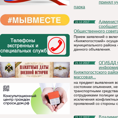
принял уч
парка
Администрация муниципального района «Княжпогостский»
22.12.2017
сообщает
Общественного совет
Прием заявлений о вклю
«Княжпогостский» осуще
муниципального района «
данного объявления.
ОГИБДД ОМВД России по Княжпогостскому району
21.12.2017
информиру
Княжпогостского район
массовая...
на предмет выявления в
состоянии опьянения, н
транспортными средствам
сотрудниками полиции це
исключения конфликтных
проявлений со стороны с
Владимир Путин потребовал навести порядок в системе
21.12.2017