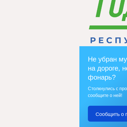
Не убран му
на дороге, н
фонарь?
Столкнулись с пр
сообщите о ней!
Сообщить о 