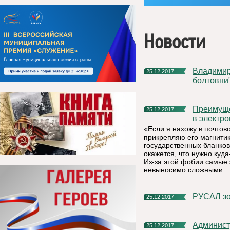
Новости
Владимир Путин: "Работать следует без популизма и пустой
25.12.2017
болтовни
Преимущества получения гражданами муниципальных услуг
25.12.2017
в электр
«Если я нахожу в почто
прикрепляю его магнитик
государственных бланков
окажется, что нужно куда
Из-за этой фобии самые
невыносимо сложными.
РУСАЛ з
25.12.2017
Администрация МР «Княжпогостский» благодарит всех, кто
25.12.2017