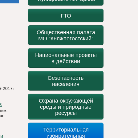
ГТО
Общественная палата
МО "Княжпогостский"
Национальные проекты
в действии
Безопасность
населения
9.2017г
Охрана окружающей
в
среды и природные
ие-
ресурсы
кое
Территориальная
избирательная
ки