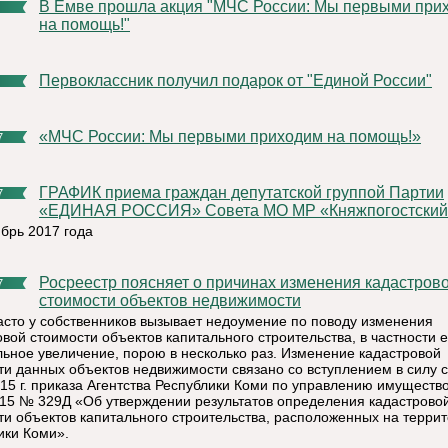
В Емве прошла акция "МЧС России: Мы первыми приходим
на помощь!"
Первоклассник получил подарок от "Единой России"
«МЧС России: Мы первыми приходим на помощь!»
7
ГРАФИК приема граждан депутатской группой Партии
7
«ЕДИНАЯ РОССИЯ» Совета МО МР «Княжпогостский
ябрь 2017 года
Росреестр поясняет о причинах изменения кадастровой
7
стоимости объектов недвижимости
асто у собственников вызывает недоумение по поводу изменения
овой стоимости объектов капитального строительства, в частности 
льное увеличение, порою в несколько раз. Изменение кадастровой
ти данных объектов недвижимости связано со вступлением в силу с
015 г. приказа Агентства Республики Коми по управлению имуществ
015 № 329Д «Об утверждении результатов определения кадастрово
ти объектов капитального строительства, расположенных на терри
ики Коми».