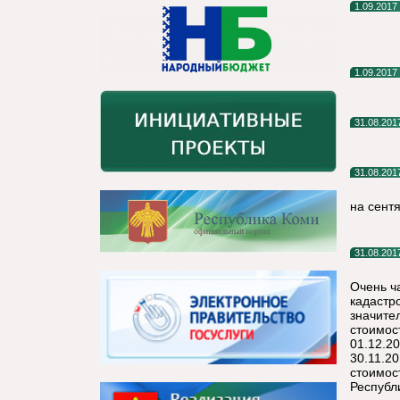
1.09.2017
1.09.2017
31.08.201
31.08.201
на сент
31.08.201
Очень ч
кадастр
значите
стоимос
01.12.2
30.11.2
стоимос
Республ