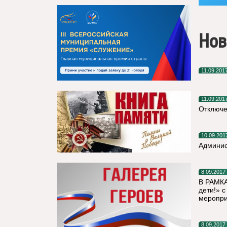
Нов
11.09.201
11.09.201
Отключе
10.09.201
Админис
8.09.2017
В РАМК
дети!» 
меропри
8.09.2017