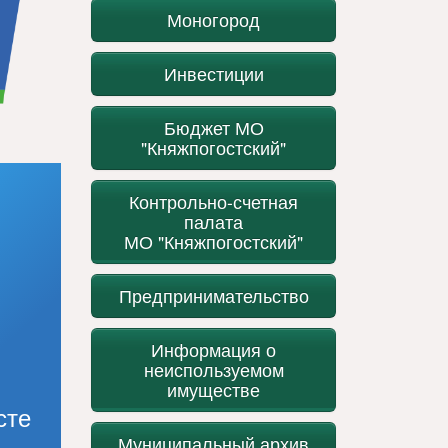
Моногород
Инвестиции
Бюджет МО
"Княжпогостский"
Контрольно-счетная
палата
МО "Княжпогостский"
Предпринимательство
Информация о
неиспользуемом
имуществе
сте
Муниципальный архив