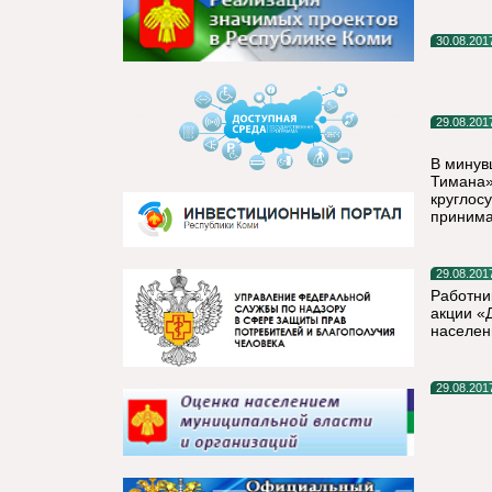
30.08.201
29.08.201
В минув
Тимана»
круглос
принима
29.08.201
Работни
акции «
населен
29.08.201