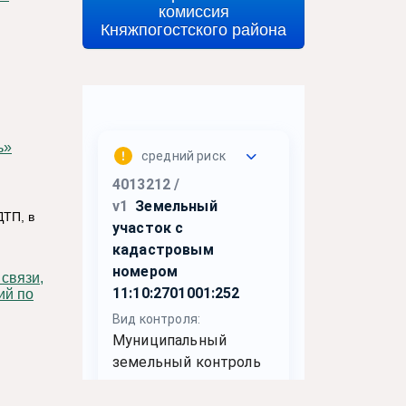
комиссия
Княжпогостского района
ь»
ДТП, в
ий по