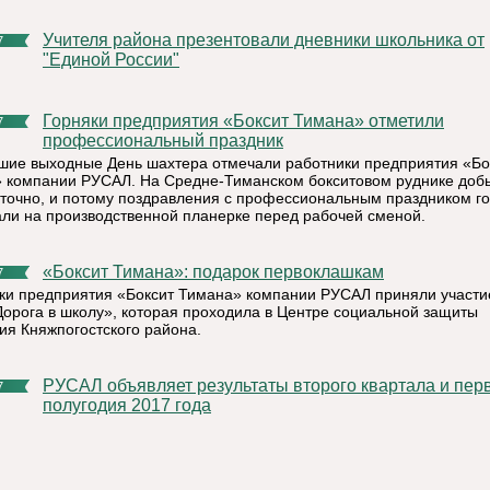
Учителя района презентовали дневники школьника от
7
"Единой России"
Горняки предприятия «Боксит Тимана» отметили
7
профессиональный праздник
шие выходные День шахтера отмечали работники предприятия «Бо
 компании РУСАЛ. На Средне-Тиманском бокситовом руднике доб
уточно, и потому поздравления с профессиональным праздником г
ли на производственной планерке перед рабочей сменой.
«Боксит Тимана»: подарок первоклашкам
7
ки предприятия «Боксит Тимана» компании РУСАЛ приняли участи
Дорога в школу», которая проходила в Центре социальной защиты
ия Княжпогостского района.
РУСАЛ объявляет результаты второго квартала и первого
7
полугодия 2017 года