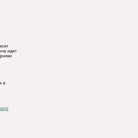
ксит
ыча идет
орняки
е в