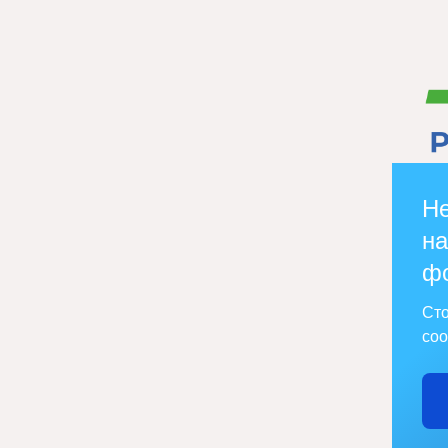
Не
на
ф
Сто
соо