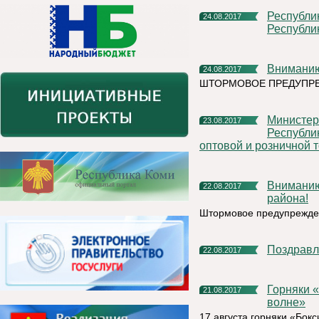
Республиканский конкурс инновационных проектов
24.08.2017
Республи
Внимани
24.08.2017
ШТОРМОВОЕ ПРЕДУПР
Министерство сельского хозяйства и потребительского рынка
23.08.2017
Республи
оптовой и розничной т
Вниманию жителей и руководителей Княжпогостского
22.08.2017
района!
Штормовое предупреждени
Поздрав
22.08.2017
Горняки «Боксита Тимана» присоединились к «Зеленой
21.08.2017
волне»
17 августа горняки «Бок