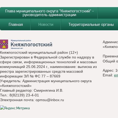
Глава муниципального округа "Княжпогостский" -
руководитель администрации
Главная
Новости
Территориальные органы
Админис
«Княжпо
Княжпогостский муниципальный район (12+)
Приемн
Зарегистрирован в Федеральной службе по надзору в
Общий о
сфере связи, информационных технологий и массовых
коммуникаций 25.06.2024 г., наименование: выписка из
Адрес: 1
реестра зарегистрированных средств массовой
Email:
e
информации ЭЛ № ФС 77 – 87669
Учредитель: Администрация муниципального округа
«Княжпогостский»
Главный редактор: Смирнягина И.В.
Тел.: 8(82139) 23-4-01
Электронная почта:
opmsu@inbox.ru