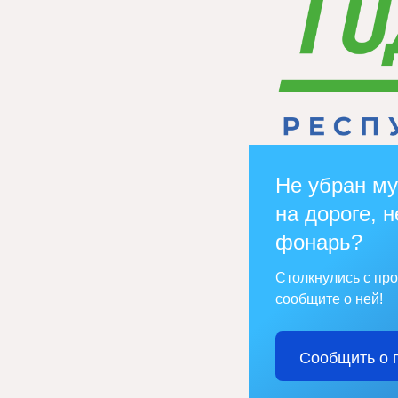
Не убран му
на дороге, н
фонарь?
Столкнулись с пр
сообщите о ней!
Сообщить о 