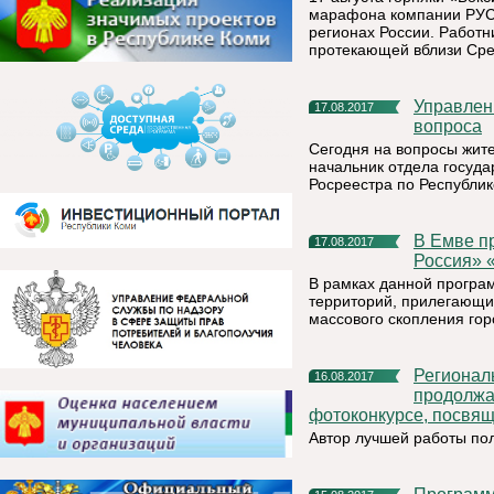
марафона компании РУСА
регионах России. Работн
протекающей вблизи Сре
Управление Росреестра по Республике Коми: три актуальных
17.08.2017
вопроса
Сегодня на вопросы жит
начальник отдела госуд
Росреестра по Республик
В Емве продолжается реализация проекта партии «Единая
17.08.2017
Россия» 
В рамках данной програ
территорий, прилегающи
массового скопления гор
Региональное отделение партии «Единая Россия»
16.08.2017
продолжае
фотоконкурсе, посвя
Автор лучшей работы пол