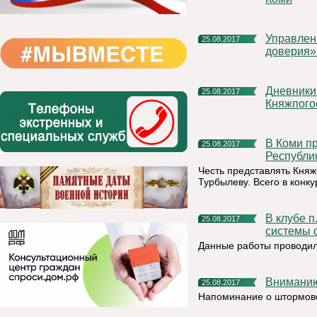
Управление Росреестра по Республике Коми: «телефоны
25.08.2017
доверия»
Дневники школьника от «Единой России» поступили в школы
25.08.2017
Княжпого
В Коми прошел молодежный конкурс «Лучший призывник
25.08.2017
Республи
Честь представлять Княж
Турбылеву. Всего в конку
В клубе п. Тракт Княжпогостского района завершился ремонт
25.08.2017
системы 
Данные работы проводил
Внимани
25.08.2017
Напоминание о штормов