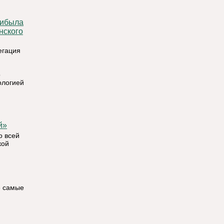
нского
егация
о
ологией
й»
о всей
кой
е самые