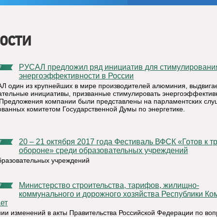
ости
РУСАЛ предложил ряд инициатив для стимулирования
7
энергоэффективности в России
Л один из крупнейших в мире производителей алюминия, выдвига
ательные инициативы, призванные стимулировать энергоэффективн
 Предложения компании были представлены на парламентских слу
ованных комитетом Государственной Думы по энергетике.
20 – 21 октября 2017 года Фестиваль ВФСК «Готов к труду и
7
обороне» среди образовательных учреждений
бразовательных учреждений
Министерство строительства, тарифов, жилищно-
7
коммунального и дорожного хозяйства Республики Ко
ет
нии изменений в акты Правительства Российской Федерации по во