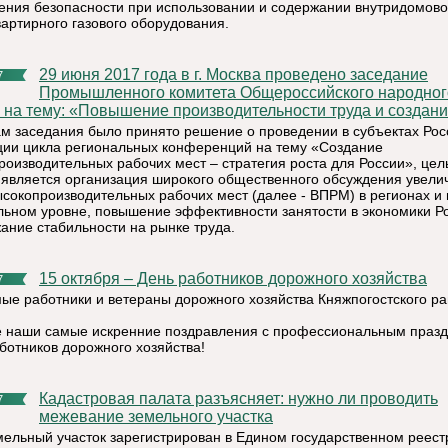
ения безопасности при использовании и содержании внутридомово
вартирного газового оборудования.
29 июня 2017 года в г. Москва проведено заседание
7
Промышленного комитета Общероссийского народног
 на тему: «Повышение производительности труда и создание
ам заседания было принято решение о проведении в субъектах Рос
ии цикла региональных конференций на тему «Создание
роизводительных рабочих мест – стратегия роста для России», це
 является организация широкого общественного обсуждения увели
ысокопроизводительных рабочих мест (далее - ВПРМ) в регионах и 
ьном уровне, повышение эффективности занятости в экономики Р
ание стабильности на рынке труда.
15 октября – День работников дорожного хозяйства
7
ые работники и ветераны дорожного хозяйства Княжпогостского ра
 наши самые искренние поздравления с профессиональным празд
ботников дорожного хозяйства!
Кадастровая палата разъясняет: нужно ли проводить
7
межевание земельного участка
мельный участок зарегистрирован в Едином государственном реест