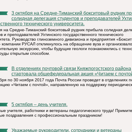
3 октября на Средне-Тиманский бокситовый рудник прибыла
солидная делегация студентов и преподавателей Ухти
ственного технического университета.
ря на Средне-Тиманский бокситовый рудник прибыла солидная дел
ов и преподавателей Ухтинского государственного технического
итета. Руководство глиноземного дивизиона и предприятия «Боксит
 компании РУСАЛ откликнулось на обращение вуза и организовал
ительную экскурсию, чтобы будущие геологи познакомились с техн
руды открытым способом.
В отделениях почтовой связи Княжпогостского района
стартовала общефедеральная акция «Читаем с почто
ября по 30 ноября 2017 года Почта России проведет в отделениях п
акцию «Читаем с почтой», направленную на поддержку периодичес
5 октября – день учителя.
ые учителя, работники и ветераны педагогического труда! Примит
ые поздравления с профессиональным праздником!
Уважаемые руководители, сотрудники и ветераны