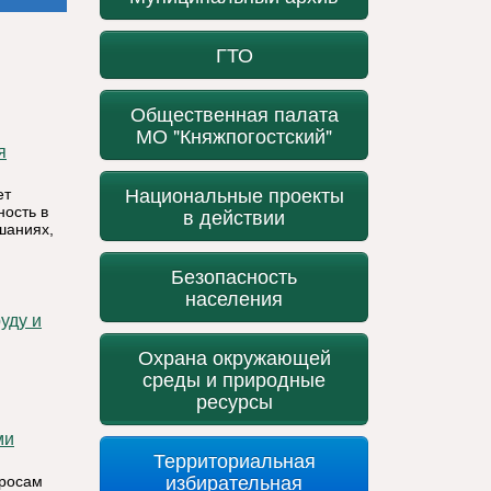
ГТО
Общественная палата
МО "Княжпогостский"
Национальные проекты
ет
ость в
в действии
шаниях,
Безопасность
населения
Охрана окружающей
среды и природные
ресурсы
ми
Территориальная
избирательная
просам