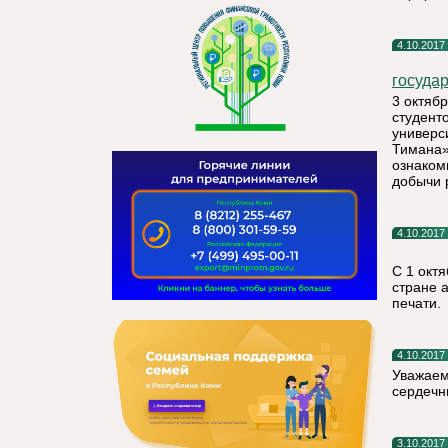
4.10.2017
государ
3 октяб
студент
универс
Тимана»
ознаком
добычи 
4.10.2017
С 1 окт
стране 
печати.
4.10.2017
Уважаем
сердечн
3.10.2017