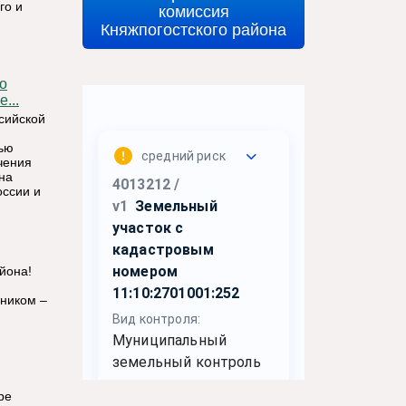
го и
комиссия
Княжпогостского района
о
...
сийской
лью
чения
на
оссии и
йона!
ником –
ре