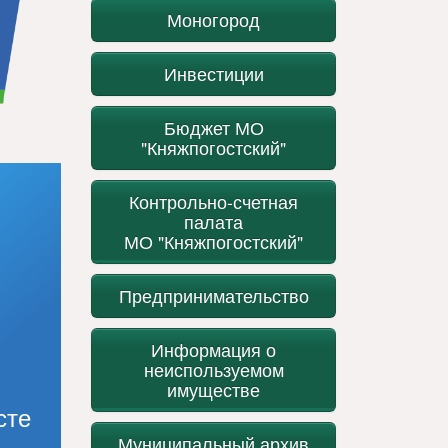
Моногород
Инвестиции
Бюджет МО
"Княжпогостский"
Контрольно-счетная
палата
МО "Княжпогостский"
Предпринимательство
Информация о
неиспользуемом
имуществе
сте
Муниципальный архив