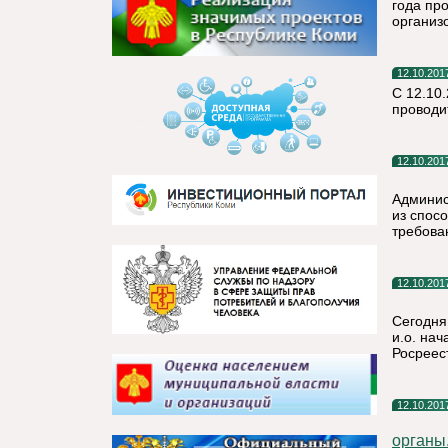
года пр
организ
12.10.201
С 12.10
проводи
12.10.201
Админис
из спос
требова
12.10.201
Сегодня
и.о. на
Росреес
12.10.201
органы