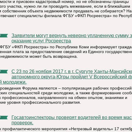
мости и присвоен кадастровый номер, но не обозначены границы
ого участка, нужно ли ли проводить межевание, если в ближайшем
 собственник объекта недвижимости продавать не собирается? На
отвечают специалисты филиала ФГБУ «ФКП Росреестра» по Респуб
Заявители могут вернуть неверно уплаченную сумму за
7
оказание услуг Росреестра
ФГБУ «ФКП Росреестра» по Республике Коми информирует граждан
сенная плата за предоставление сведений из Единого государствен
 недвижимости может быть возвращена.
С 23 по 26 ноября 2017 г. в г. Сургуте Ханты-Мансийского
7
автономного округа-Югры пройдет V Всероссийский 
й молодежи.
роведения Форума являются – популяризация рабочих профессий
ских специальностей среди молодежи, а также формирование соо
 профессионалов, направленного на обмен опытом, знаниями и
ие уровня профессионального развития.
Госавтоинспекторы проверят водителей во время массовых
7
проверок.
х профилактического мероприятия «Нетрезвый водитель» 17 октяб