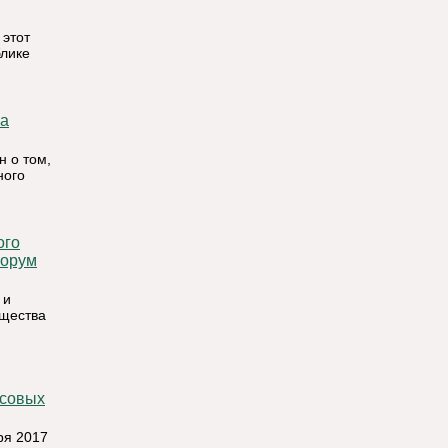
 этот
лике
 о том,
ного
форум
 и
бщества
ря 2017