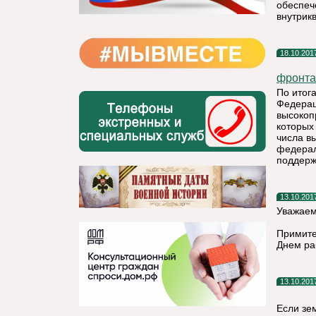
обеспеч
внутрик
18.10.201
фронта
По итог
Федерац
высокоп
которых
числа в
федерал
поддерж
13.10.201
Уважаем
Примите
Днем ра
13.10.201
Если зе