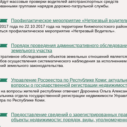
ойдут массовые проверки водителей автотранспортных средств
ованными группами нарядов дорожно-патрульной службы.
Профилактическое мероприятие «Нетрезвый водител
7
.2017 года по 22.10.2017 года на территории Княжпогостского райо
ться профилактическое мероприятие «Нетрезвый Водитель».
Порядок проведения административного обследования
7
земельного участка
тративное обследование объектов земельных отношений являетс
обов осуществления систематического наблюдения за исполнением
ний земельного законодательства.
Управление Росреестра по Республике Коми: актуальные
7
вопросы о государственной регистрации недвижимос
 на вопросы жителей республики отвечает Доронина Ольга Алекса
чальника отдела государственной регистрации недвижимости Управ
тра по Республике Коми.
Предоставление сведений о зарегистрированных правах на
7
объекты недвижимости: порядок, виды, уполномочен
.