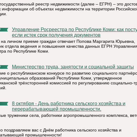
государственный реестр недвижимости (далее – ЕГРН) – это дост
к информации об объектах недвижимости на территории Российско
ии.
Управление Росреестра по Республике Коми: как поступить,
7
если истек срок получения документов
 на личном приеме граждан отвечает Попова Маргарита Юрьевна,
ик отдела ведения и повышения качества данных ЕГРН Управлени
тра по Республике Коми.
Министерство труда, занятости и социальной защиты
7
ие о республиканском конкурсе по развитию социального партнёр
униципальных образований Республики Коми, утвержденное
иканской трёхсторонней комиссией по регулированию социально-т
ий.
8 октября - День работника сельского хозяйства и
перерабатывающей промышленности.
ые труженики села, работники агропромышленного комплекса, ве
!
о поздравляем вас с Днём работника сельского хозяйства и
батывающей промышленности!