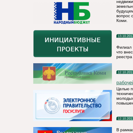
недвижи
земельн
будущем
вопрос 
Коми.
13.10.201
Филиал 
что вне
реестра
12.10.201
рабоче
Целью п
техниче
молодых
повышен
12.10.201
В рамка