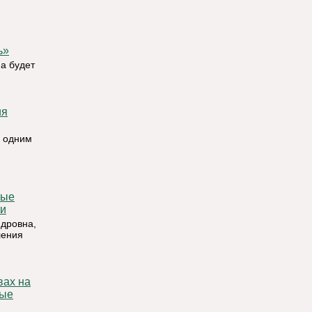
ь»
на будет
я одним
ти
ндровна,
ления
ные