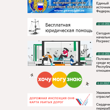
Единый 
источни
Федерац
12.10.201
Сегодня
начальн
Росреес
10.10.201
Положен
среди м
Республ
отношен
6.10.2017
Уважаем
отрасли
Сердечн
перера