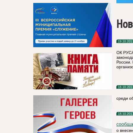
Нов
19.10.201
ОК РУСА
законод
России.
организ
18.10.201
среди о
18.10.201
сообща
о внесе