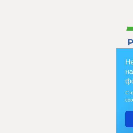
Не
на
ф
Сто
соо