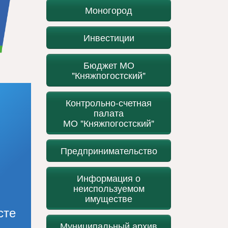
Моногород
Инвестиции
Бюджет МО
"Княжпогостский"
Контрольно-счетная
палата
МО "Княжпогостский"
Предпринимательство
Информация о
неиспользуемом
имуществе
сте
Муниципальный архив