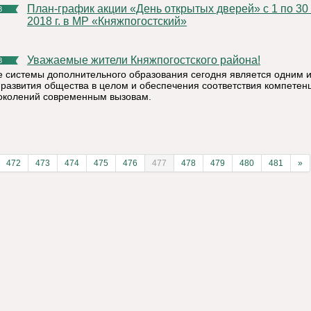
План-график акции «День открытых дверей» с 1 по 30 июня
8
2018 г. в МР «Княжпогостский»
Уважаемые жители Княжпогостского района!
8
е системы дополнительного образования сегодня является одним и
 развития общества в целом и обеспечения соответствия компетен
околений современным вызовам.
472
473
474
475
476
477
478
479
480
481
»