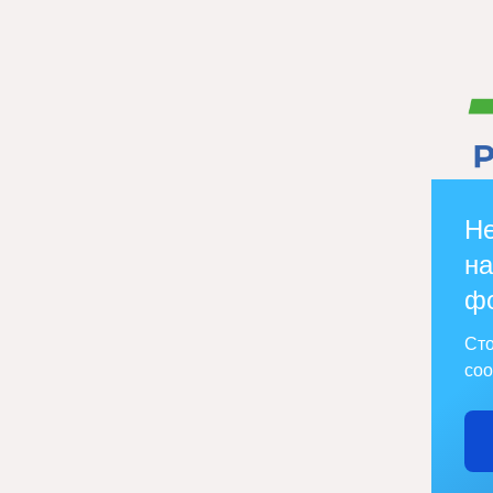
Не
на
ф
Сто
соо