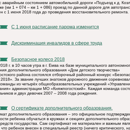
 с аварийным состоянием автомобильной дороги «Подъезд к д. Коз
ке (км 1 + 074 – км 1 + 086) проезд по данной дороге для автотран
н с 1 июня 2018 года до проведения восстановительного ремонта.
С 1 июня расписание парома изменится
8
Дискриминация инвалидов в сфере труда
8
Безопасное колесо 2018
8
018 г. в 10 часов утра в г. Емва на базе муниципального автономно
ния дополнительного образования «Дом детского творчества»
остского района состоялся отборочный районный конкурс «Безопа
- 2018». За звание лучших знатоков дорожного движения соревнова
команды из четырёх общеобразовательных учреждений «Управлен
ания» администрации МО «Княжпогостский». Каждая команда сост
ьчиков и двух девочек 2007 – 2008 года рождения.
О сертификате дополнительного образования.
8
кат дополнительного образования – это официальное подтвержде
ости ребенка обучаться в кружках и секциях дополнительного обра
 средств государства. Сам сертификат не материален и важным явл
 что ребенок внесен в специальный реестр (ничего критического, н