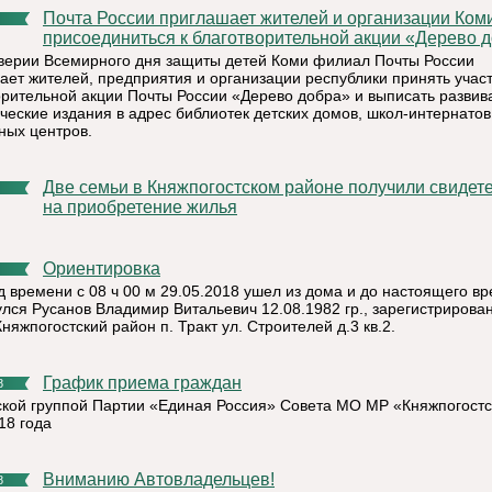
Почта России приглашает жителей и организации Коми
присоединиться к благотворительной акции «Дерево 
верии Всемирного дня защиты детей Коми филиал Почты России
ает жителей, предприятия и организации республики принять участ
орительной акции Почты России «Дерево добра» и выписать разви
ческие издания в адрес библиотек детских домов, школ-интернатов
ных центров.
Две семьи в Княжпогостском районе получили свидетельство
на приобретение жилья
Ориентировка
д времени с 08 ч 00 м 29.05.2018 ушел из дома и до настоящего в
улся Русанов Владимир Витальевич 12.08.1982 гр., зарегистрирова
няжпогостский район п. Тракт ул. Строителей д.3 кв.2.
График приема граждан
8
ской группой Партии «Единая Россия» Совета МО МР «Княжпогостс
18 года
Вниманию Автовладельцев!
8