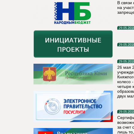
В связи
на участ
запреще
29.05.201
29.05.201
29.05.201
26 мая 2
учрежде
Княжпог
колесо 
четыре 
образов
двух мал
29.05.201
Сертифи
возможн
за счет
лишь то,