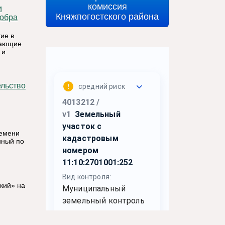
комиссия
Княжпогостского района
добра
ие в
вающие
 и
ремени
нный по
кий» на