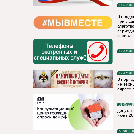
1.06.2018
В предд
приглаш
благотв
периоди
социаль
1.06.2018
1.06.2018
В перио
не верн
адресу К
31.05.201
депутат
июнь 20
30.05.201