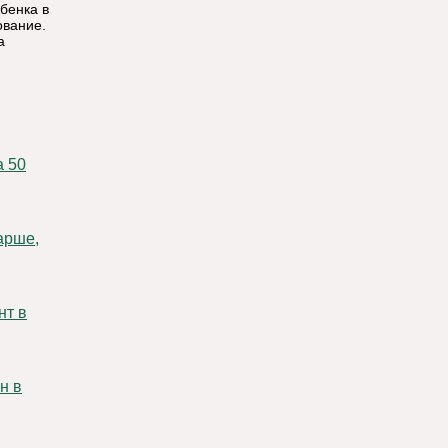
бенка в
ование.
а