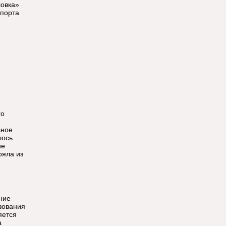
ловка»
спорта
го
сное
лось
ие
ояла из
ние
зования
яется
а