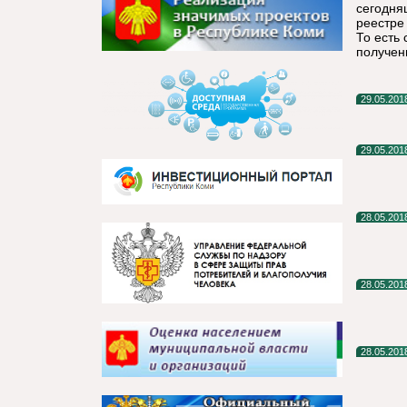
сегодня
реестре 
То есть 
получен
29.05.201
29.05.201
28.05.201
28.05.201
28.05.201