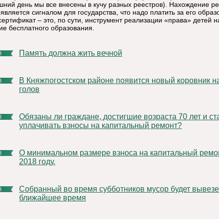
шний день мы все внесены в кучу разных реестров). Нахождение ре
является сигналом для государства, что надо платить за его образ
сертификат – это, по сути, инструмент реализации «права» детей н
ие бесплатного образования.
Память должна жить вечной
8
В Княжпогостском районе появится новый коровник на 50
8
голов
Обязаны ли граждане, достигшие возраста 70 лет и старше,
8
уплачивать взносы на капитальный ремонт?
О минимальном размере взноса на капитальный ремонт в
8
2018 году.
Собранный во время субботников мусор будет вывезен в
8
ближайшее время