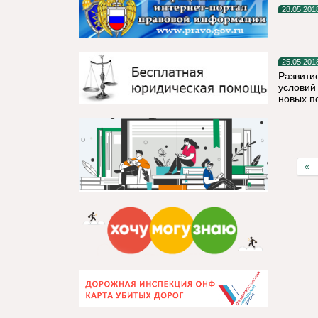
28.05.201
25.05.201
Развити
условий
новых п
«