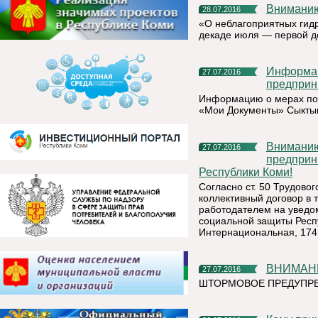
Внимани
28.07.2016
«О неблагоприятных гидр
декаде июля — первой де
Информация для субъектов малого и среднего
27.07.2016
предприн
Информацию о мерах под
«Мои Документы» Сыкты
Вниманию руководителей организаций, индивидуальных
27.07.2016
предприн
Республики Коми!
Согласно ст. 50 Трудово
коллективный договор в 
работодателем на уведом
социальной защиты Респу
Интернациональная, 174, 
ВНИМАН
27.07.2016
ШТОРМОВОЕ ПРЕДУПРЕ