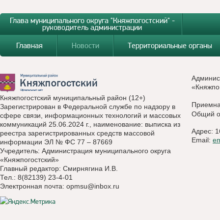
Глава муниципального округа "Княжпогостский" -
руководитель администрации
Главная
Новости
Территориальные органы
Админис
«Княжпо
Княжпогостский муниципальный район (12+)
Приемн
Зарегистрирован в Федеральной службе по надзору в
Общий о
сфере связи, информационных технологий и массовых
коммуникаций 25.06.2024 г., наименование: выписка из
Адрес: 1
реестра зарегистрированных средств массовой
Email:
e
информации ЭЛ № ФС 77 – 87669
Учредитель: Администрация муниципального округа
«Княжпогостский»
Главный редактор: Смирнягина И.В.
Тел.: 8(82139) 23-4-01
Электронная почта:
opmsu@inbox.ru