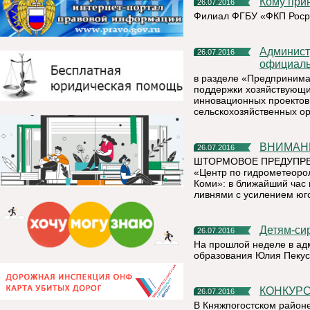
Кому пр
26.07.2016
Филиал ФГБУ «ФКП Роср
Администрация МР «Княжпогостский» сообщает, что на
26.07.2016
официаль
в разделе «Предприним
поддержки хозяйствующи
инновационных проектов,
сельскохозяйственных ор
ВНИМА
26.07.2016
ШТОРМОВОЕ ПРЕДУПРЕЖД
«Центр по гидрометеоро
Коми»: в ближайший час 
ливнями с усилением юго
Детям-с
26.07.2016
На прошлой неделе в ад
образования Юлия Пекус 
КОНКУР
26.07.2016
В Княжпогостском район