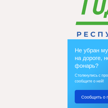
Не убран му
на дороге, н
фонарь?
Столкнулись с пр
сообщите о ней!
Сообщить о 