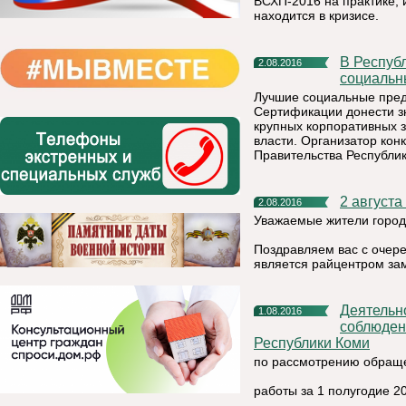
ВСХП-2016 на практике, 
находится в кризисе.
В Республике Коми стартовал конкурс сертификации
2.08.2016
социальн
Лучшие социальные пред
Сертификации донести з
крупных корпоративных з
власти. Организатор ко
Правительства Республик
2 август
2.08.2016
Уважаемые жители город
Поздравляем вас с очер
является райцентром зам
Деятельность Княжпогостской прокуратуры по надзору за
1.08.2016
соблюден
Республики Коми
по рассмотрению обраще
работы за 1 полугодие 2