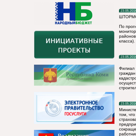
23.05.201
ШТОРМО
По прог
монитор
районов
класса).
23.05.201
Филиал 
граждан
кадастр
осущест
строител
23.05.201
Министе
том, чт
страхов
предпри
сокраще
работни