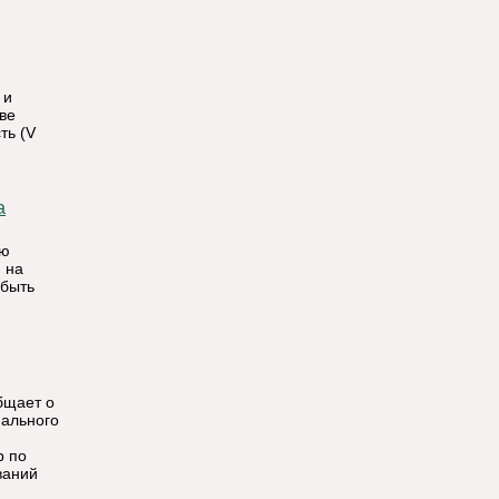
 и
ве
ть (V
ию
 на
 быть
бщает о
иального
р по
ваний