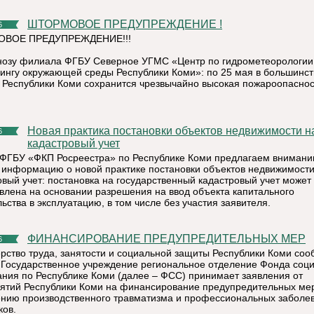
ШТОРМОВОЕ ПРЕДУПРЕЖДЕНИЕ !
6
ВОЕ ПРЕДУПРЕЖДЕНИЕ!!!
нозу филиала ФГБУ Северное УГМС «Центр по гидрометеорологии
ингу окружающей среды Республики Коми»: по 25 мая в большинст
 Республики Коми сохранится чрезвычайно высокая пожароопаснос
Новая практика постановки объектов недвижимости на
6
кадастровый учет
ФГБУ «ФКП Росреестра» по Республике Коми предлагаем вниман
 информацию о новой практике постановки объектов недвижимости
овый учет: постановка на государственный кадастровый учет может
влена на основании разрешения на ввод объекта капитального
ьства в эксплуатацию, в том числе без участия заявителя.
ФИНАНСИРОВАНИЕ ПРЕДУПРЕДИТЕЛЬНЫХ МЕР
6
рство труда, занятости и социальной защиты Республики Коми соо
о Государственное учреждение региональное отделение Фонда соц
ания по Республике Коми (далее – ФСС) принимает заявления от
ятий Республики Коми на финансирование предупредительных ме
нию производственного травматизма и профессиональных заболе
ков.