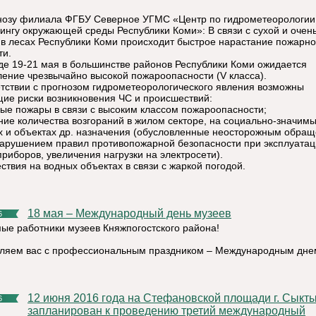
нозу филиала ФГБУ Северное УГМС «Центр по гидрометеорологии
ингу окружающей среды Республики Коми»: В связи с сухой и очен
 в лесах Республики Коми происходит быстрое нарастание пожарн
ти.
де 19-21 мая в большинстве районов Республики Коми ожидается
ление чрезвычайно высокой пожароопасности (V класса).
етствии с прогнозом гидрометеорологического явления возможны
ие риски возникновения ЧС и происшествий:
ые пожары в связи с высоким классом пожароопасности;
ние количества возгораний в жилом секторе, на социально-значим
х и объектах др. назначения (обусловленные неосторожным обра
нарушением правил противопожарной безопасности при эксплуата
приборов, увеличения нагрузки на электросети).
ствия на водных объектах в связи с жаркой погодой.
18 мая – Международный день музеев
6
ые работники музеев Княжпогостского района!
ляем вас с профессиональным праздником – Международным дне
12 июня 2016 года на Стефановской площади г. Сыктывкар
6
запланирован к проведению третий международный