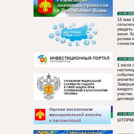
23.05.201
15 мая 
сельско
увидеть
июня. К
ролики 
статист
23.05.201
1 июля 
настоящ
событию
значите
Заверше
каждого
участки
договор
21.05.201
ШТОРМО