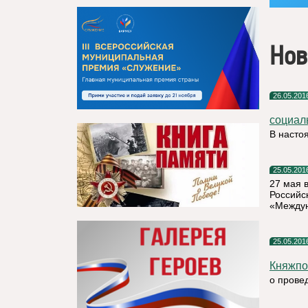
Нов
26.05.201
социал
В насто
25.05.201
27 мая 
Российс
«Междун
25.05.201
Княжпо
о прове