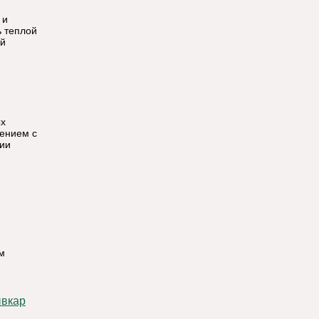
 и
ь теплой
ой
ых
щением с
ции
м