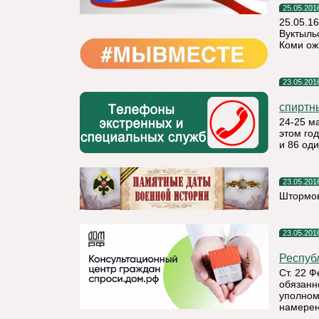
25.05.201
25.05.16
Вуктыль
Коми ож
23.05.201
спиртн
24-25 м
этом го
и 86 од
23.05.201
Штормов
23.05.201
Респуб
Ст. 22 
обязанн
уполном
намерен