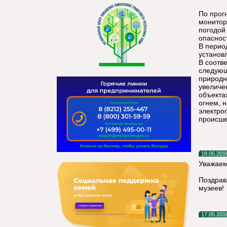
По прог
монитор
погодой
опаснос
В перио
установ
В соотв
следующ
природн
увеличе
объекта
огнем, 
электро
происше
18.05.201
Уважаем
Поздрав
музеев!
17.05.201