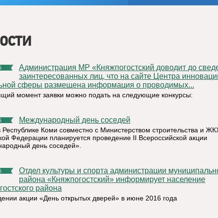
ости
Администрация МР «Княжпогостский доводит до сведения
6
заинтересованных лиц, что на сайте Центра инноваци
ьной сферы размещена информация о проводимых...
ящий момент заявки можно подать на следующие конкурсы:
Международный день соседей
6
в Республике Коми совместно с Министерством строительства и ЖК
кой Федерации планируется проведение II Всероссийской акции
ародный день соседей».
Отдел культуры и спорта администрации муниципального
6
района «Княжпогостский» информирует население
гостского района
дении акции «День открытых дверей» в июне 2016 года