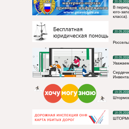
20.05.201
В перио
юго-зап
класса).
20.05.201
Россель
20.05.201
Уважаем
Сердечн
Инвента
19.05.201
Штормов
18.05.201
ШТОРМО