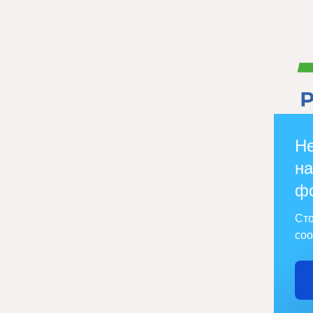
Не
на
ф
Сто
соо