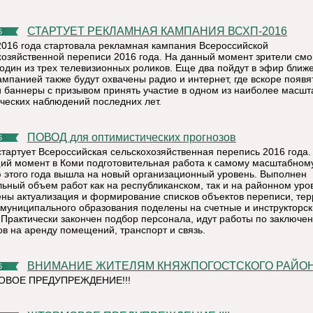
СТАРТУЕТ РЕКЛАМНАЯ КАМПАНИЯ ВСХП-2016
6
2016 года стартовала рекламная кампания Всероссийской
хозяйственной переписи 2016 года. На данный момент зрители смо
 один из трех телевизионных роликов. Еще два пойдут в эфир ближе
ампанией также будут охвачены радио и интернет, где вскоре появя
и баннеры с призывом принять участие в одном из наиболее масш
ических наблюдений последних лет.
ПОВОД для оптимистических прогнозов
6
стартует Всероссийская сельскохозяйственная перепись 2016 года.
ий момент в Коми подготовительная работа к самому масштабном
 этого года вышла на новый организационный уровень. Выполнен
льный объем работ как на республиканском, так и на районном уро
ны актуализация и формирование списков объектов переписи, те
 муниципального образования поделены на счетные и инструкторс
. Практически закончен подбор персонала, идут работы по заключе
ов на аренду помещений, транспорт и связь.
ВНИМАНИЕ ЖИТЕЛЯМ КНЯЖПОГОСТСКОГО РАЙОНА
6
ВОЕ ПРЕДУПРЕЖДЕНИЕ!!!