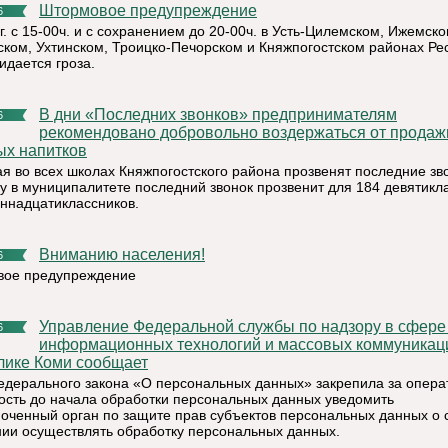
Штормовое предупреждение
6
г. с 15-00ч. и с сохранением до 20-00ч. в Усть-Цилемском, Ижемско
ском, Ухтинском, Троицко-Печорском и Княжпогостском районах Ре
идается гроза.
В дни «Последних звонков» предпринимателям
6
рекомендовано добровольно воздержаться от продаж
ых напитков
ая во всех школах Княжпогостского района прозвенят последние зво
ду в муниципалитете последний звонок прозвенит для 184 девятикл
иннадцатиклассников.
Вниманию населения!
6
ое предупреждение
Управление Федеральной службы по надзору в сфере связи,
6
информационных технологий и массовых коммуникац
лике Коми сообщает
Федерального закона «О персональных данных» закрепила за опер
ость до начала обработки персональных данных уведомить
оченный орган по защите прав субъектов персональных данных о 
ии осуществлять обработку персональных данных.