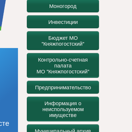
Моногород
Инвестиции
Бюджет МО
"Княжпогостский"
Контрольно-счетная
палата
МО "Княжпогостский"
Предпринимательство
Информация о
неиспользуемом
имуществе
сте
Муниципальный архив