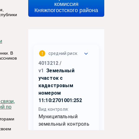
комиссия
Княжпогостского района
м,
спублики
и
нки. В
ассников
ий по
аторами
своем