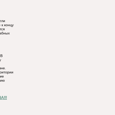
гли
 к концу
тся
табных
 В
у
вне.
рритории
кие
нию
!!!