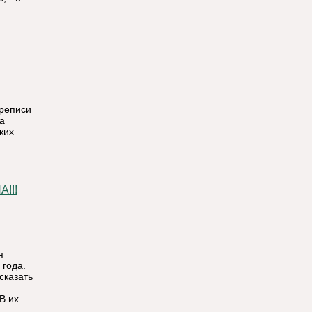
ереписи
а
ких
!!!
я
 года.
сказать
В их