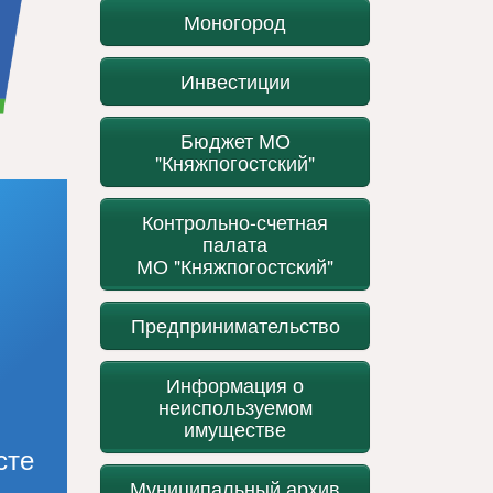
Моногород
Инвестиции
Бюджет МО
"Княжпогостский"
Контрольно-счетная
палата
МО "Княжпогостский"
Предпринимательство
Информация о
неиспользуемом
имуществе
сте
Муниципальный архив