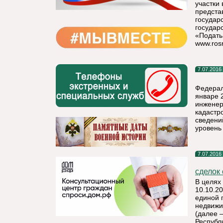
участки
предста
государ
государ
«Подать
www.rosr
7.07.2016
Федерал
январе 
инженер
кадастр
сведени
уровень
7.07.2016
сделок 
В целях
10.10.2
единой 
недвижи
(далее 
Республ