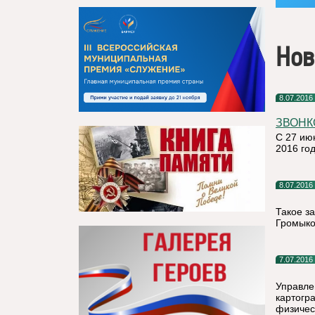
Нов
8.07.2016
ЗВОНК
С 27 ию
2016 го
8.07.2016
Такое з
Громыко
7.07.2016
Управле
картогр
физичес