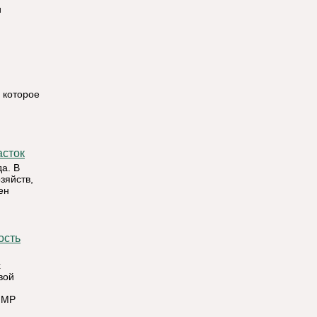
и
 которое
асток
а. В
зяйств,
ен
х
вой
 МР