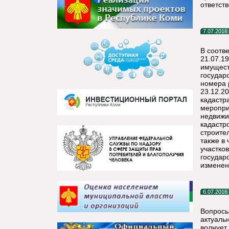
ответств
7.07.2016
В соотве
21.07.1
имущест
государ
номера 
23.12.2
кадастр
меропри
недвижи
кадастр
строите
также в
участко
государ
изменен
6.07.2016
Вопросы
актуаль
волнует