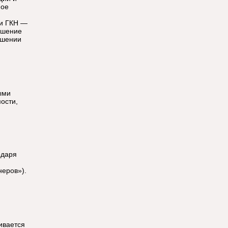
мое
 и ГКН —
ышение
ошении
ыми
ости,
одаря
неров»).
ивается