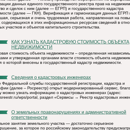
зации данных единого государственного реестра прав на недвижи
во и сделок с ним (далее — ЕГРП) и государственного кадастра
мости (далее — ГКН). Верификация и гармонизация данных ЕГРП
ьшая, серьезная и очень трудоемкая работа, направленная на пов
а содержащихся в этих информационных ресурсам сведений в отн
ых участков и объектов капитального строительства.
КАК УЗНАТЬ КАДАСТРОВУЮ СТОИМОСТЬ ОБЪЕКТА
НЕДВИЖИМОСТИ
овая стоимость объекта недвижимости – определенная независим
ами и утвержденная органами власти стоимость объекта недвижим
я о которой внесены в государственный кадастр недвижимости.
Сведения о кадастровых инженерах
е Федеральной службы государственной регистрации, кадастра и
афии (далее – Росреестр) открыт модернизированный сервис, благ
у можно узнать информацию о кадастровых инженерах (адрес:
rosreestr.ru/wps/portal, раздел «Сервисы → Реестр кадастровых инже
О земельных правонарушениях и административной
ответственности
ьное занятие земельного участка — достаточно серьезное
рушение, за которое по российскому законодательству предусматр