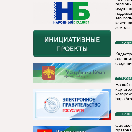
гармони
имущест
недвижи
это бол
качеств
земельн
7.07.2016
Кадастр
оценщик
сведени
7.07.2016
На сайт
картогр
котором
https://
7.07.2016
Самовол
правона