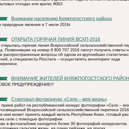
бытовых отходах или кратко ЖБО.
Внимание населению Княжпогостского района
 природные явления а 7 июля 2016г.
ОТКРЫТА ГОРЯЧАЯ ЛИНИЯ ВСХП-2016
 открылась горячая линия Всероссийской сельскохозяйственной п
да. Позвонившие на номер 8 800 707 2016 смогут получить ответы н
е распространенные вопросы об одном из крупнейших статистичес
ний, а специалисты Росстата – осуществлять мониторинг хода
переписи.
ВНИМАНИЕ ЖИТЕЛЕЙ КНЯЖПОГОСТСКОГО РАЙОНА
ВОЕ ПРЕДУПРЕЖДЕНИЕ!!!
Стартовал фотоконкурс «Село – моя жизнь»
 прием работ на республиканский конкурс фотографии «Село – мо
 посвященный Всероссийской сельскохозяйственной переписи 2016
 в нем может принять каждый житель Республики Коми, готовый рас
 на селе с помощью фотографии.
час в фотоальбоме находится более 30 фотографий конкурсантов. 
 отражена сельская жизнь: на одних пейзажи, на других