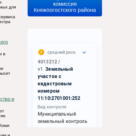
и
комиссия
имых для
Княжпогостского района
сервиса
естра
и в
ми
высит
ство и
от
тие
 Коми
ции и