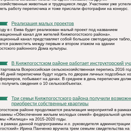
хозяйственные животные и трудящиеся люди. Участники уже успел
леть работу переписчика и тоже прислали фотографии на конкурс.
Реализация малых проектов
году в г. Емва будет реализован малый проект под названием
ационный канал для жителей Княжпогостского района».
ционный канал представляет собой большое светодиодное табло,
ется разместить между первым и втором этажом на здании
остского районного Дома культуры.
В Княжпогостском районе работает инструкторский уч
стартовала Всероссийская сельскохозяйственная перепись 2016 год
 46 дней переписчики будут ходить по дворам личных подсобных хо
 фермеров, побывают на дачах. В среднем в день переписчик долж
и получить сведения о 10 сельхозобъектах.
Три семьи Княжпогостского района получили возможность
приобрести собственные квартиры
огостском районе продолжается реализация мероприятий в рамка
раммы «Обеспечение жильем молодых семей» федеральной целе
мы «Жилище» на 2015-2020 годы.
 в рамках данной подпрограммы и.о. руководителя администрации
гостский» Ирина Панченко вручила трем семьям свидетельства на