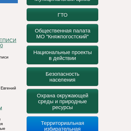
ГТО
Общественная палата
МО "Княжпогостский"
0
Национальные проекты
в действии
еписи
Безопасность
населения
 Евгений
Охрана окружающей
среды и природные
ресурсы
и
Территориальная
ия
избирательная
ные