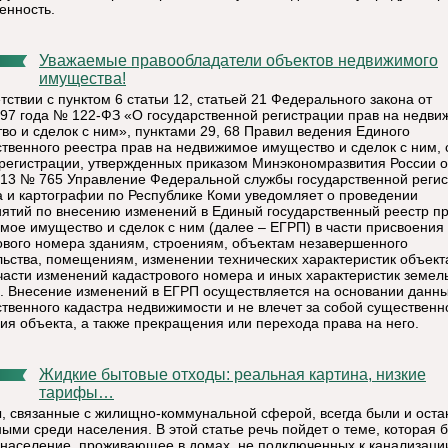
енность.
Уважаемые правообладатели объектов недвижимого
имущества!
тствии с пунктом 6 статьи 12, статьей 21 Федерального закона от
997 года № 122-ФЗ «О государственной регистрации прав на недв
во и сделок с ним», пунктами 29, 68 Правил ведения Единого
ственного реестра прав на недвижимое имущество и сделок с ним, 
регистрации, утвержденных приказом Минэкономразвития России о
013 № 765 Управление Федеральной службы государственной регис
а и картографии по Республике Коми уведомляет о проведении
ятий по внесению изменений в Единый государственный реестр пр
мое имущество и сделок с ним (далее – ЕГРП) в части присвоения
ового номера зданиям, строениям, объектам незавершенного
льства, помещениям, изменении технических характеристик объекта
 части изменений кадастрового номера и иных характеристик земел
в. Внесение изменений в ЕГРП осуществляется на основании данн
ственного кадастра недвижимости и не влечет за собой существенн
ия объекта, а также прекращения или перехода права на него.
Жидкие бытовые отходы: реальная картина, низкие
тарифы…
, связанные с жилищно-коммунальной сферой, всегда были и оста
ными среди населения. В этой статье речь пойдет о теме, которая 
 население, проживающее в домах, не подключенных к канализации