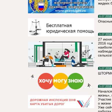
жидких 
6.07.2016
Опасные
5.07.2016
27 июня
2016 го
наиболе
наблюде
сельхоз
5.07.2016
ШТОРМО
5.07.2016
Начался
жизнь»,
Участие
о жизни
Уже сей
работах