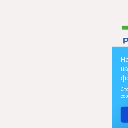
Не
на
ф
Сто
соо