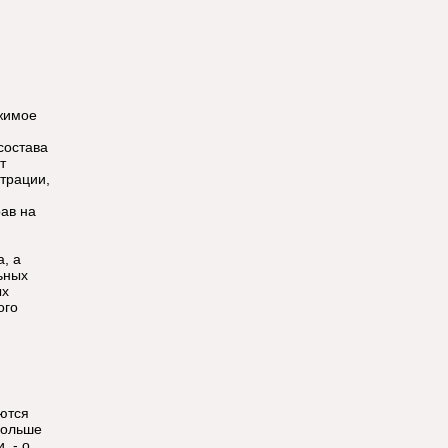
ижимое
состава
т
трации,
ав на
, а
ьных
ых
ого
ются
больше
, - о