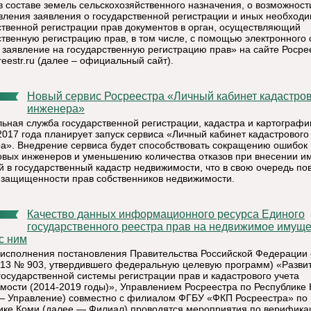
 в составе земель сельскохозяйственного назначения, о возможност
вления заявления о государственной регистрации и иных необход
ственной регистрации прав документов в орган, осуществляющий
ственную регистрацию прав, в том числе, с помощью электронного 
 заявление на государственную регистрацию прав» на сайте Росре
eestr.ru (далее – официальный сайт).
Новый сервис Росреестра «Личный кабинет кадастрового
инженера»
ьная служба государственной регистрации, кадастра и картографи
2017 года планирует запуск сервиса «Личный кабинет кадастрового
а». Внедрение сервиса будет способствовать сокращению ошибок
овых инженеров и уменьшению количества отказов при внесении и
й в государственный кадастр недвижимости, что в свою очередь по
 защищенности прав собственников недвижимости.
Качество данных информационного ресурса Единого
государственного реестра прав на недвижимое имуще
с ним
 исполнения постановления Правительства Российской Федерации 
013 № 903, утвердившего федеральную целевую программ) «Разви
государственной системы регистрации прав и кадастрового учета
мости (2014-2019 годы)», Управлением Росреестра по Республике
— Управление) совместно с филиалом ФГБУ «ФКП Росреестра» по
ике Коми (далее — Филиал) проводятся мероприятия по верифика