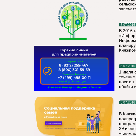
сельско
запечат
5.07.2016
В 2016 
«Информ
Информа
планиру
Княжпог
5.07.2016
1 июля 
течение
посетят
обойти 
5.07.2016
В Княжп
подпрог
програм
29 июня
«Княжпо