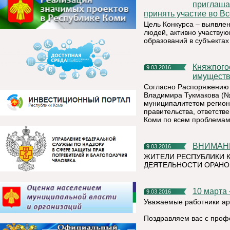
приглашае
принять участие во Вс
Цель Конкурса – выявле
людей, активно участву
образований в субъектах
Княжпогостский район будет курировать министр РК
9.03.2016
имуществ
Согласно Распоряжению 
Владимира Тукмакова (№ 
муниципалитетом региона
правительства, ответств
Коми по всем проблемам
ВНИМАН
9.03.2016
ЖИТЕЛИ РЕСПУБЛИКИ 
ДЕЯТЕЛЬНОСТИ ОРАНО
10 марта
9.03.2016
Уважаемые работники ар
Поздравляем вас с проф