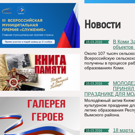
Новости
В Коми Завершился важный этап по актуализации списков
15.03.2016
объектов
Около 107 тысяч сельско
Всероссийскую сельскохо
получены в процессе раб
образованиях Коми.
МОЛОДЕЖНЫЙ АКТИВ КНЯЖПОГОСТСКОГО РАЙОНА
15.03.2016
ПРИНЯЛ 
ПРАЗДНИКЕ ДЛЯ М
Молодёжный актив Княжпо
культурном празднике д
летию образования Респ
Вымского района.
18 марта
15.03.2016