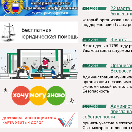
22 марта в столице Республики Коми пройдёт региональный
4.03.2016
бизнес-ф
который организован по
поддержке врио Главы ре
3 марта 
3.03.2016
В этот день в 1799 году
Ушакова взяла штурмом 
Организации Республики Коми приглашаются к участию во
1.03.2016
Всеросси
Администрация муниципа
организации независимо 
экономической деятельно
Безопасность».
Администрация муниципального района «Княжпогостский»
1.03.2016
приглаша
собственности
принять участие в ежего
Сыктывкарского лесного