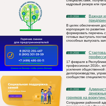
специалистами, получить
кадровый резерв или при
Важная информация для субъектов малого и среднего
1.03.2016
предприн
В целях обеспечения дос
корпорация по развитию
формировать перечень с
готовых выступать поста
способных выпускать за
Стартовал республиканский конкурс «Кадровик-
1.03.2016
професси
17 февраля в Республике
профессионал 2016», ко
усиления общественной 
делопроизводства, упра
сообществе специалистов
Администрация МР «Княжпогостский» начала перечислять
1.03.2016
денежные
горняков на воркутин
Сотрудники районной адм