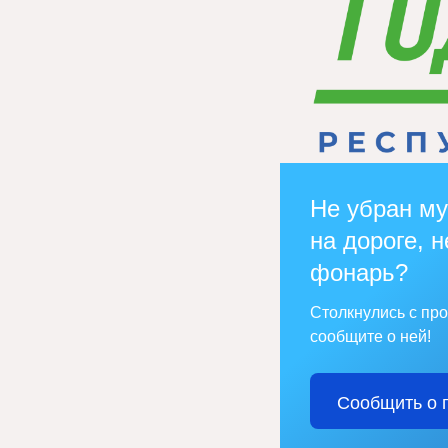
Не убран му
на дороге, н
фонарь?
Столкнулись с пр
сообщите о ней!
Сообщить о 