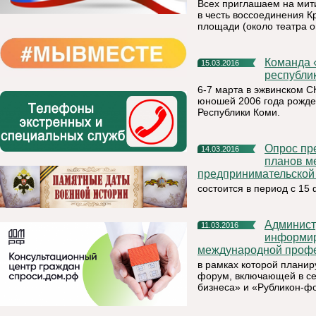
Всех приглашаем на мити
в честь воссоединения К
площади (около театра о
Команда «Родник» Княжпогостского района стала чемпионом
15.03.2016
республи
6-7 марта в эжвинском 
юношей 2006 года рожде
Республики Коми.
Опрос предпринимателей по оценке эффекта от реализации
14.03.2016
планов м
предпринимательской 
состоится в период с 15
Администрация муниципального района «Княжпогостский»
11.03.2016
информир
международной профе
в рамках которой планир
форум, включающей в се
бизнеса» и «Рубликон-ф