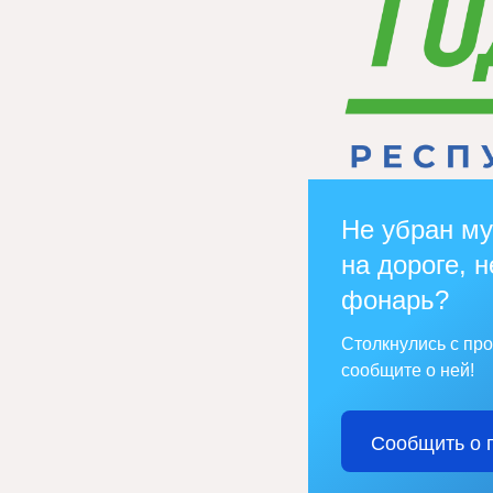
Не убран му
на дороге, н
фонарь?
Столкнулись с пр
сообщите о ней!
Сообщить о 